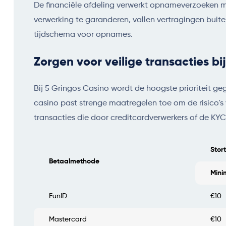
De financiële afdeling verwerkt opnameverzoeken me
verwerking te garanderen, vallen vertragingen buite
tijdschema voor opnames.
Zorgen voor veilige transacties bi
Bij 5 Gringos Casino wordt de hoogste prioriteit ge
casino past strenge maatregelen toe om de risico'
transacties die door creditcardverwerkers of de KYC
Stor
Betaalmethode
Mini
FunID
€10
Mastercard
€10