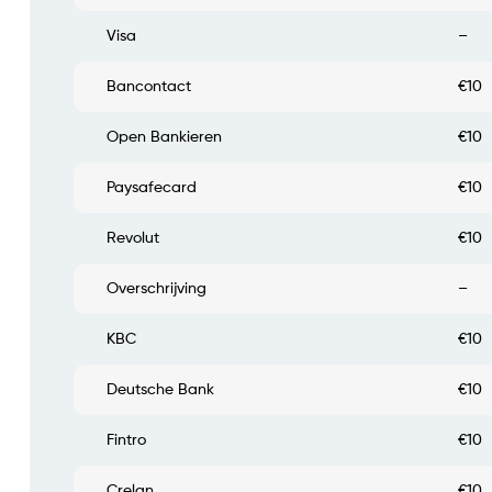
Visa
–
Bancontact
€10
Open Bankieren
€10
Paysafecard
€10
Revolut
€10
Overschrijving
–
KBC
€10
Deutsche Bank
€10
Fintro
€10
Crelan
€10