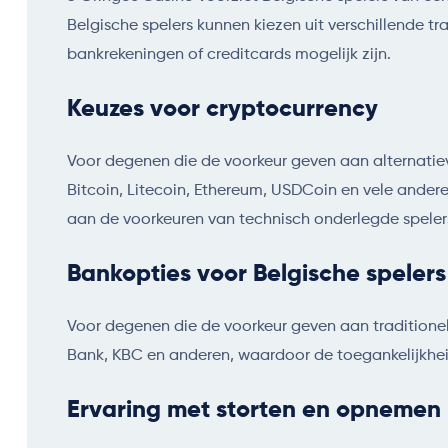
Belgische spelers kunnen kiezen uit verschillende 
bankrekeningen of creditcards mogelijk zijn.
Keuzes voor cryptocurrency
Voor degenen die de voorkeur geven aan alternatiev
Bitcoin, Litecoin, Ethereum, USDCoin en vele ander
aan de voorkeuren van technisch onderlegde speler
Bankopties voor Belgische spelers
Voor degenen die de voorkeur geven aan traditione
Bank, KBC en anderen, waardoor de toegankelijkhei
Ervaring met storten en opnemen 