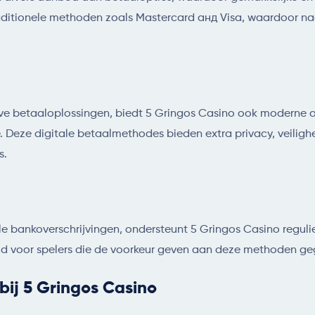
traditionele methoden zoals Mastercard анд Visa, waardoor n
e betaaloplossingen, biedt 5 Gringos Casino ook moderne opt
e. Deze digitale betaalmethodes bieden extra privacy, veilig
s.
le bankoverschrijvingen, ondersteunt 5 Gringos Casino regul
d voor spelers die de voorkeur geven aan deze methoden ge
bij 5 Gringos Casino