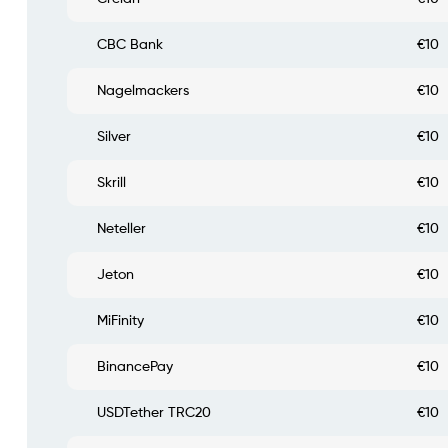
CBC Bank
€10
Nagelmackers
€10
Silver
€10
Skrill
€10
Neteller
€10
Jeton
€10
MiFinity
€10
BinancePay
€10
USDTether TRC20
€10