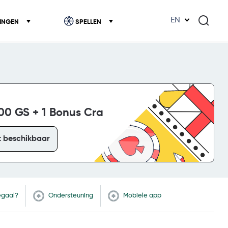
EN
INGEN
SPELLEN
00 GS + 1 Bonus Cra
et beschikbaar
legaal?
Ondersteuning
Mobiele app