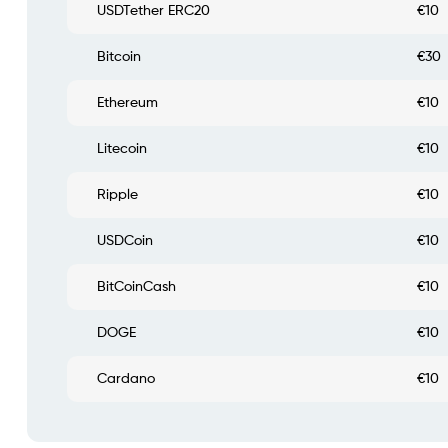
USDTether ERC20
€10
Bitcoin
€30
Ethereum
€10
Litecoin
€10
Ripple
€10
USDCoin
€10
BitCoinCash
€10
DOGE
€10
Cardano
€10