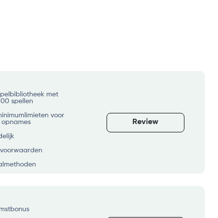
pelbibliotheek met
900 spellen
inimumlimieten voor
Review
n opnames
elijk
usvoorwaarden
aalmethoden
omstbonus