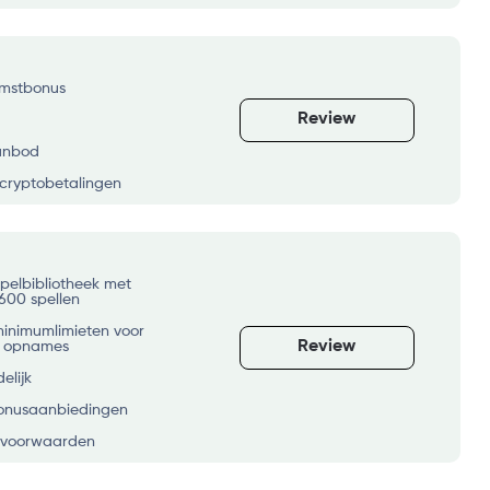
omstbonus
Review
anbod
cryptobetalingen
pelbibliotheek met
600 spellen
inimumlimieten voor
Review
n opnames
elijk
bonusaanbiedingen
usvoorwaarden