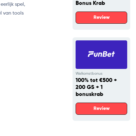
Bonus Krab
erlijk spel,
l van tools
Review
erwijl diverse
k geschikt
belichten we
ekijken ook
lmethodes om
Welkomstbonus
100% tot €500 +
200 GS + 1
bonuskrab
Review