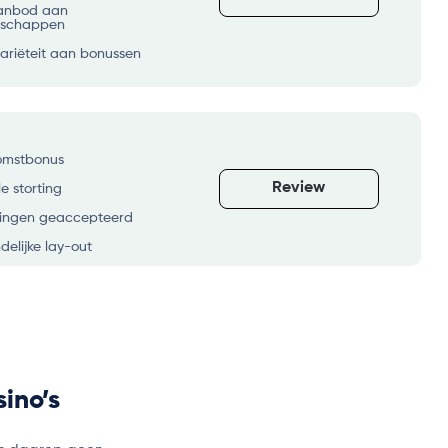
aanbod aan
nschappen
variëteit aan bonussen
omstbonus
Review
e storting
lingen geaccepteerd
delijke lay-out
ino’s