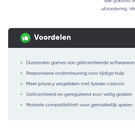
Alle goksites 
uitzondering. Hi
Voordelen
Duizenden games van gelicentieerde softwareon
Responsieve ondersteuning voor tijdige hulp
Meer privacy vergeleken met fysieke casino’s
Gelicentieerd en gereguleerd voor veilig gokken
Mobiele compatibiliteit voor gemakkelijk spelen