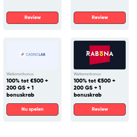
Review
Review
Welkomstbonus
Welkomstbonus
100% tot €500 +
100% tot €500 +
200 GS + 1
200 GS + 1
bonuskrab
bonuskrab
Nu spelen
Review