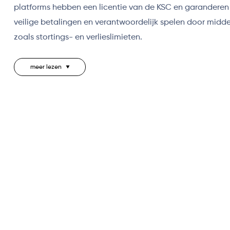
platforms hebben een licentie van de KSC en garanderen e
veilige betalingen en verantwoordelijk spelen door midde
zoals stortings- en verlieslimieten.
Recreatieve spelers genieten van belastingvrije winsten, t
meer lezen
spellen – van gokkasten tot live dealers – voor elke smaa
zijn. Maar welke casino’s zijn de beste? Op deze pagina 
de beste goksites die spelers uit België accepteren. We b
de legale kant van de zaak en tonen je de beste betaa
te gebruiken.