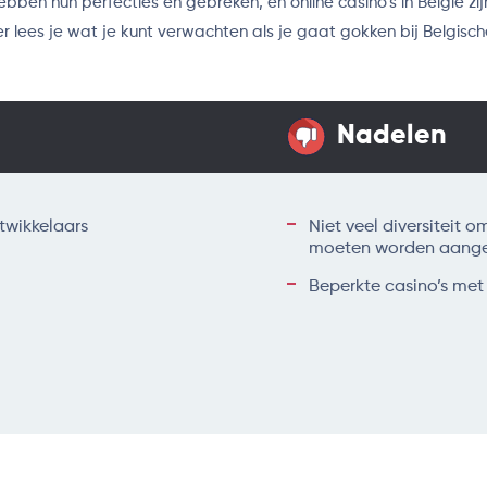
hebben hun perfecties en gebreken, en online casino’s in België z
er lees je wat je kunt verwachten als je gaat gokken bij Belgische
Nadelen
twikkelaars
Niet veel diversiteit o
moeten worden aang
Beperkte casino’s met