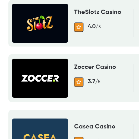
TheSlotz Casino
4.0/
5
Zoccer Casino
3.7/
5
Casea Casino