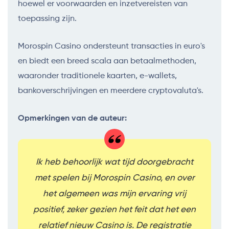
hoewel er voorwaarden en inzetvereisten van
toepassing zijn.
Morospin Casino ondersteunt transacties in euro's
en biedt een breed scala aan betaalmethoden,
waaronder traditionele kaarten, e-wallets,
bankoverschrijvingen en meerdere cryptovaluta's.
Opmerkingen van de auteur:
Ik heb behoorlijk wat tijd doorgebracht
met spelen bij Morospin Casino, en over
het algemeen was mijn ervaring vrij
positief, zeker gezien het feit dat het een
relatief nieuw Casino is. De registratie