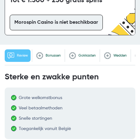
Tot € 1.500 + 250 gratis spins
Morospin Casino is niet beschikbaar
Review
Bonussen
Gokkasten
Wedden
Sterke en zwakke punten
Grote welkomstbonus
Veel betaalmethoden
Snelle stortingen
Toegankelijk vanuit België