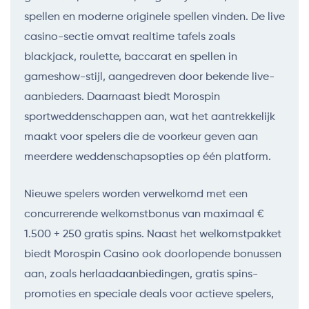
spellen en moderne originele spellen vinden. De live
casino-sectie omvat realtime tafels zoals
blackjack, roulette, baccarat en spellen in
gameshow-stijl, aangedreven door bekende live-
aanbieders. Daarnaast biedt Morospin
sportweddenschappen aan, wat het aantrekkelijk
maakt voor spelers die de voorkeur geven aan
meerdere weddenschapsopties op één platform.
Nieuwe spelers worden verwelkomd met een
concurrerende welkomstbonus van maximaal €
1.500 + 250 gratis spins. Naast het welkomstpakket
biedt Morospin Casino ook doorlopende bonussen
aan, zoals herlaadaanbiedingen, gratis spins-
promoties en speciale deals voor actieve spelers,