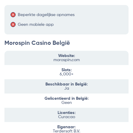
Beperkte dagelijkse opnames
Geen mobiele app
Morospin Casino België
Website:
morospin.com
Slots:
6,000+
Beschikbaar in België:
Ja
Gelicentieerd in België:
Geen
Licenties:
Curacao
Eigenaar:
Terdersoft B.V.