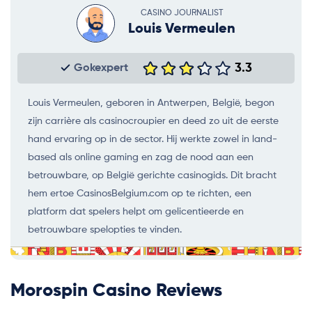
CASINO JOURNALIST
Louis Vermeulen
3.3
Gokexpert
Louis Vermeulen, geboren in Antwerpen, België, begon
zijn carrière als casinocroupier en deed zo uit de eerste
hand ervaring op in de sector. Hij werkte zowel in land-
based als online gaming en zag de nood aan een
betrouwbare, op België gerichte casinogids. Dit bracht
hem ertoe CasinosBelgium.com op te richten, een
platform dat spelers helpt om gelicentieerde en
betrouwbare spelopties te vinden.
Morospin Casino Reviews