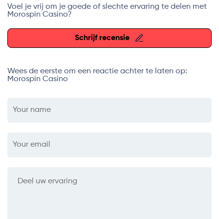
Voel je vrij om je goede of slechte ervaring te delen met
Morospin Casino?
Schrijf recensie
Wees de eerste om een reactie achter te laten op:
Morospin Casino