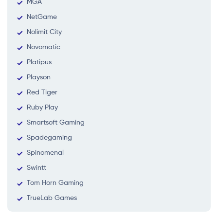
MGA
NetGame
Nolimit City
Novomatic
Platipus
Playson
Red Tiger
Ruby Play
Smartsoft Gaming
Spadegaming
Spinomenal
Swintt
Tom Horn Gaming
TrueLab Games