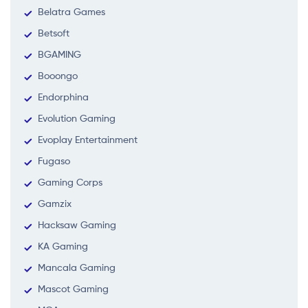
Belatra Games
Betsoft
BGAMING
Booongo
Endorphina
Evolution Gaming
Evoplay Entertainment
Fugaso
Gaming Corps
Gamzix
Hacksaw Gaming
KA Gaming
Mancala Gaming
Mascot Gaming