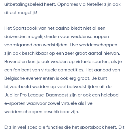
uitbetalingsbeleid heeft. Opnames via Neteller zijn ook
direct mogelijk!
Het Sportsbook van het casino biedt niet alleen
duizenden mogelijkheden voor weddenschappen
voorafgaand aan wedstrijden. Live weddenschappen
zijn ook beschikbaar op een zeer groot aantal hiervan.
Bovendien kun je ook wedden op virtuele sporten, als je
een fan bent van virtuele competities. Het aanbod van
Belgische evenementen is ook erg groot. Je kunt
bijvoorbeeld wedden op voetbalwedstrijden uit de
Jupiler Pro League. Daarnaast zijn er ook een heleboel
e-sporten waarvoor zowel virtuele als live
weddenschappen beschikbaar zijn.
Er zijn veel speciale functies die het sportsbook heeft. Dit