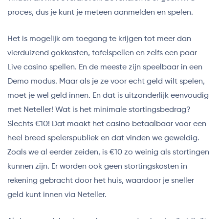
proces, dus je kunt je meteen aanmelden en spelen.
Het is mogelijk om toegang te krijgen tot meer dan
vierduizend gokkasten, tafelspellen en zelfs een paar
Live casino spellen. En de meeste zijn speelbaar in een
Demo modus. Maar als je ze voor echt geld wilt spelen,
moet je wel geld innen. En dat is uitzonderlijk eenvoudig
met Neteller! Wat is het minimale stortingsbedrag?
Slechts €10! Dat maakt het casino betaalbaar voor een
heel breed spelerspubliek en dat vinden we geweldig.
Zoals we al eerder zeiden, is €10 zo weinig als stortingen
kunnen zijn. Er worden ook geen stortingskosten in
rekening gebracht door het huis, waardoor je sneller
geld kunt innen via Neteller.