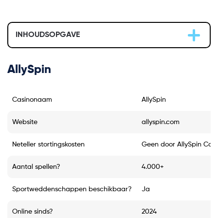
INHOUDSOPGAVE
AllySpin
Casinonaam
AllySpin
Website
allyspin.com
Neteller stortingskosten
Geen door AllySpin Cas
Aantal spellen?
4.000+
Sportweddenschappen beschikbaar?
Ja
Online sinds?
2024