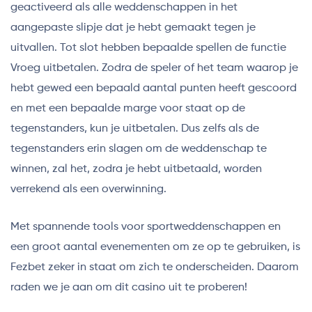
geactiveerd als alle weddenschappen in het
aangepaste slipje dat je hebt gemaakt tegen je
uitvallen. Tot slot hebben bepaalde spellen de functie
Vroeg uitbetalen. Zodra de speler of het team waarop je
hebt gewed een bepaald aantal punten heeft gescoord
en met een bepaalde marge voor staat op de
tegenstanders, kun je uitbetalen. Dus zelfs als de
tegenstanders erin slagen om de weddenschap te
winnen, zal het, zodra je hebt uitbetaald, worden
verrekend als een overwinning.
Met spannende tools voor sportweddenschappen en
een groot aantal evenementen om ze op te gebruiken, is
Fezbet zeker in staat om zich te onderscheiden. Daarom
raden we je aan om dit casino uit te proberen!