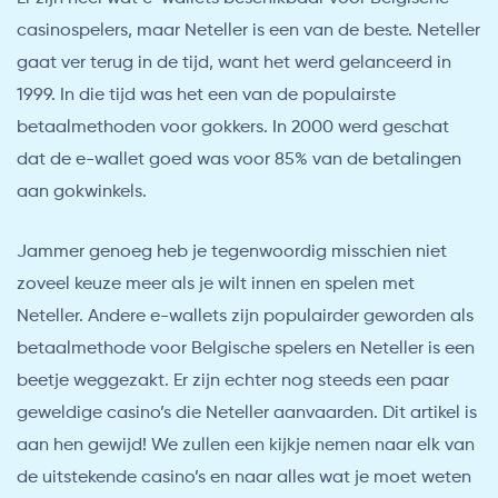
casinospelers, maar Neteller is een van de beste. Neteller
gaat ver terug in de tijd, want het werd gelanceerd in
1999. In die tijd was het een van de populairste
betaalmethoden voor gokkers. In 2000 werd geschat
dat de e-wallet goed was voor 85% van de betalingen
aan gokwinkels.
Jammer genoeg heb je tegenwoordig misschien niet
zoveel keuze meer als je wilt innen en spelen met
Neteller. Andere e-wallets zijn populairder geworden als
betaalmethode voor Belgische spelers en Neteller is een
beetje weggezakt. Er zijn echter nog steeds een paar
geweldige casino’s die Neteller aanvaarden. Dit artikel is
aan hen gewijd! We zullen een kijkje nemen naar elk van
de uitstekende casino’s en naar alles wat je moet weten