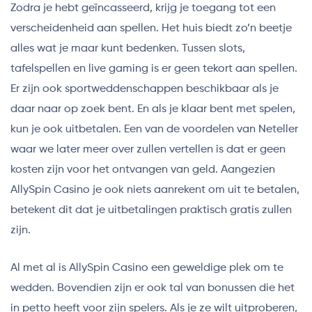
Zodra je hebt geïncasseerd, krijg je toegang tot een
verscheidenheid aan spellen. Het huis biedt zo’n beetje
alles wat je maar kunt bedenken. Tussen slots,
tafelspellen en live gaming is er geen tekort aan spellen.
Er zijn ook sportweddenschappen beschikbaar als je
daar naar op zoek bent. En als je klaar bent met spelen,
kun je ook uitbetalen. Een van de voordelen van Neteller
waar we later meer over zullen vertellen is dat er geen
kosten zijn voor het ontvangen van geld. Aangezien
AllySpin Casino je ook niets aanrekent om uit te betalen,
betekent dit dat je uitbetalingen praktisch gratis zullen
zijn.
Al met al is AllySpin Casino een geweldige plek om te
wedden. Bovendien zijn er ook tal van bonussen die het
in petto heeft voor zijn spelers. Als je ze wilt uitproberen,