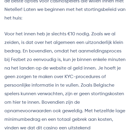
de beste opties voor casinospelers die willen innen met
Neteller! Laten we beginnen met het stortingsbeleid van
het huis:
Voor het innen heb je slechts €10 nodig. Zoals we al
zeiden, is dat over het algemeen een uitzonderlijk klein
bedrag. En bovendien, omdat het aanmeldingsproces
bij Fezbet zo eenvoudig is, kun je binnen enkele minuten
na het landen op de website al geld innen. Je hoeft je
geen zorgen te maken over KYC-procedures of
persoonlijke informatie in te vullen. Zoals Belgische
spelers kunnen verwachten, zijn er geen stortingskosten
om hier te innen. Bovendien zijn de
opnamevoorwaarden ook geweldig. Met hetzelfde lage
minimumbedrag en een totaal gebrek aan kosten,
vinden we dat dit casino een uitstekend