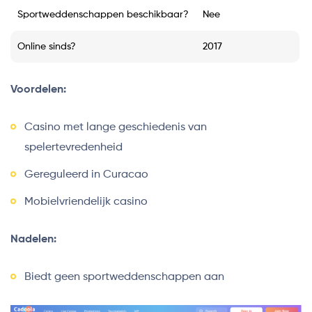
Sportweddenschappen beschikbaar?
Nee
Online sinds?
2017
Voordelen:
Casino met lange geschiedenis van
spelertevredenheid
Gereguleerd in Curacao
Mobielvriendelijk casino
Nadelen:
Biedt geen sportweddenschappen aan