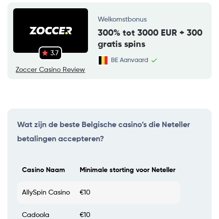
Welkomstbonus
300% tot 3000 EUR + 300
gratis spins
3.7
BE Aanvaard
Zoccer Casino Review
Wat zijn de beste Belgische casino’s die Neteller
betalingen accepteren?
Casino Naam
Minimale storting voor Neteller
AllySpin Casino
€10
Cadoola
€10