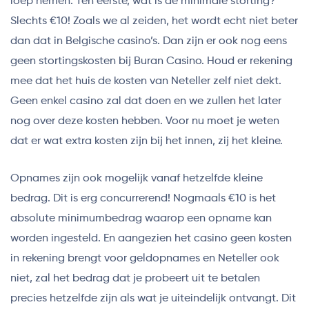
loep nemen. Ten eerste, wat is de minimale storting?
Slechts €10! Zoals we al zeiden, het wordt echt niet beter
dan dat in Belgische casino’s. Dan zijn er ook nog eens
geen stortingskosten bij Buran Casino. Houd er rekening
mee dat het huis de kosten van Neteller zelf niet dekt.
Geen enkel casino zal dat doen en we zullen het later
nog over deze kosten hebben. Voor nu moet je weten
dat er wat extra kosten zijn bij het innen, zij het kleine.
Opnames zijn ook mogelijk vanaf hetzelfde kleine
bedrag. Dit is erg concurrerend! Nogmaals €10 is het
absolute minimumbedrag waarop een opname kan
worden ingesteld. En aangezien het casino geen kosten
in rekening brengt voor geldopnames en Neteller ook
niet, zal het bedrag dat je probeert uit te betalen
precies hetzelfde zijn als wat je uiteindelijk ontvangt. Dit