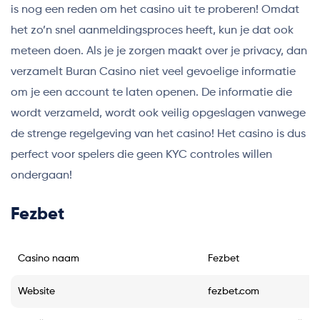
is nog een reden om het casino uit te proberen! Omdat
het zo’n snel aanmeldingsproces heeft, kun je dat ook
meteen doen. Als je je zorgen maakt over je privacy, dan
verzamelt Buran Casino niet veel gevoelige informatie
om je een account te laten openen. De informatie die
wordt verzameld, wordt ook veilig opgeslagen vanwege
de strenge regelgeving van het casino! Het casino is dus
perfect voor spelers die geen KYC controles willen
ondergaan!
Fezbet
Casino naam
Fezbet
Website
fezbet.com