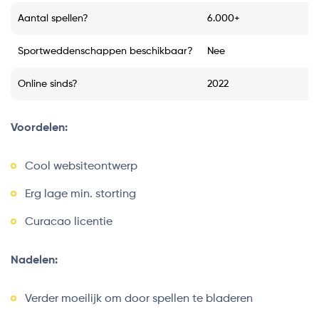
Aantal spellen?
6.000+
Sportweddenschappen beschikbaar?
Nee
Online sinds?
2022
Voordelen:
Cool websiteontwerp
Erg lage min. storting
Curacao licentie
Nadelen:
Verder moeilijk om door spellen te bladeren