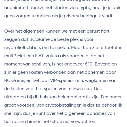
anonimiteit dankzij het storten via crypto, hoef je je ook
geen zorgen te maken als je privacy belangrijk vindt!
Over het algemeen kunnen we met een gerust hart
zeggen dat BC.Game de beste plek is voor
cryptoliefhebbers om te spelen. Maar hoe ziet uitbetalen
eruit? Met een FIAT-valuta als voorbeeld, op het
moment van schrijven, is het ongeveer €10. Bovendien
zijn er geen kosten verbonden aan het opnemen door
BC.Game, en het laat VIP-spelers zelfs wegkomen van
de kosten voor het spelen van mijnwerkers. Dus
uitbetalen bij dit huis kan helemaal gratis zijn. Een ander
groot voordeel van cryptobetalingen is dat ze behoorlijk
snel zijn, dus je kunt over het algemeen opnames van
het casino binnen hetzelfde uur verwachten.