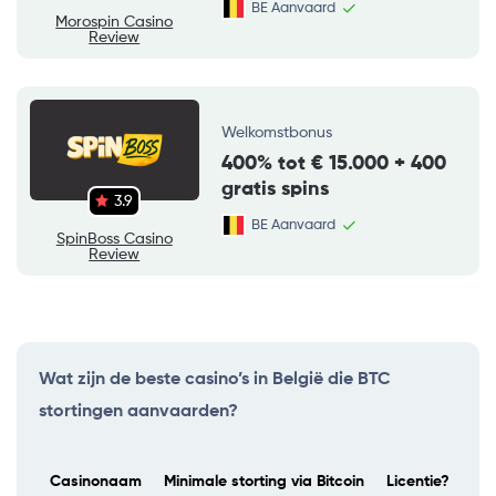
BE Aanvaard
Morospin Casino
Review
Welkomstbonus
400% tot € 15.000 + 400
gratis spins
3.9
BE Aanvaard
SpinBoss Casino
Review
Wat zijn de beste casino’s in België die BTC
stortingen aanvaarden?
Casinonaam
Minimale storting via Bitcoin
Licentie?