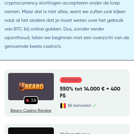
cryptocurrency stortingen accepteren onder de loep
nemen. Maar dat is niet alles, want we zullen ook kijken
naar al het andere dat je moet weten over het gebruik
van BTC bij online gokken. Dus, zonder verder
oponthoud, laten we beginnen met een overzicht van de
genoemde beste casino’s:
BESTE KEUZE
550% tot 14.000 € + 400
FS
3.8
BE Aanvaard
Bearo Casino Review