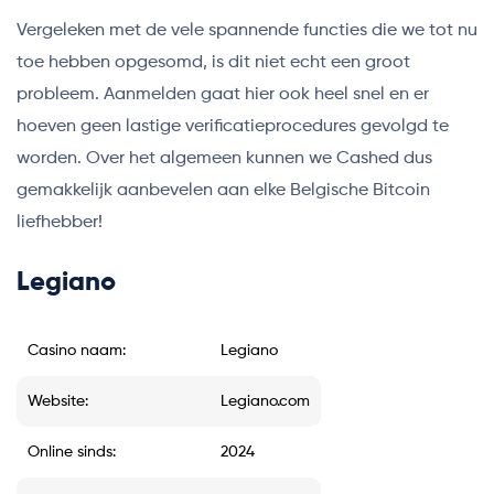
Vergeleken met de vele spannende functies die we tot nu
toe hebben opgesomd, is dit niet echt een groot
probleem. Aanmelden gaat hier ook heel snel en er
hoeven geen lastige verificatieprocedures gevolgd te
worden. Over het algemeen kunnen we Cashed dus
gemakkelijk aanbevelen aan elke Belgische Bitcoin
liefhebber!
Legiano
Casino naam:
Legiano
Website:
Legiano.com
Online sinds:
2024