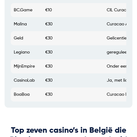
BC.Game
€10
CIL Curacao lic
Malina
€30
Curacao Antiloo
Geld
€30
Gelicentieerd i
Legiano
€30
gereguleerd do
MijnEmpire
€30
Onder een Antil
CasinoLab
€30
Ja, met licent
BoaBoa
€30
Curacao licenti
Top zeven casino’s in België die