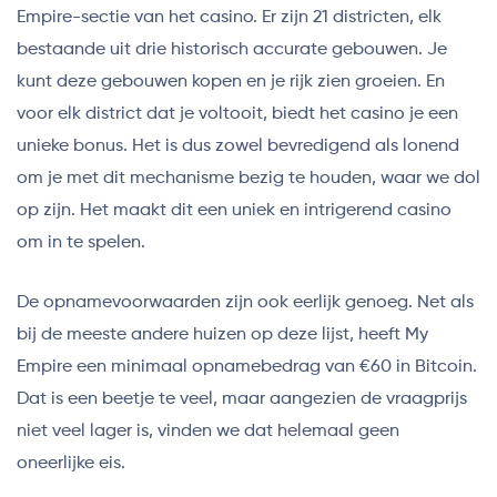
Empire-sectie van het casino. Er zijn 21 districten, elk
bestaande uit drie historisch accurate gebouwen. Je
kunt deze gebouwen kopen en je rijk zien groeien. En
voor elk district dat je voltooit, biedt het casino je een
unieke bonus. Het is dus zowel bevredigend als lonend
om je met dit mechanisme bezig te houden, waar we dol
op zijn. Het maakt dit een uniek en intrigerend casino
om in te spelen.
De opnamevoorwaarden zijn ook eerlijk genoeg. Net als
bij de meeste andere huizen op deze lijst, heeft My
Empire een minimaal opnamebedrag van €60 in Bitcoin.
Dat is een beetje te veel, maar aangezien de vraagprijs
niet veel lager is, vinden we dat helemaal geen
oneerlijke eis.