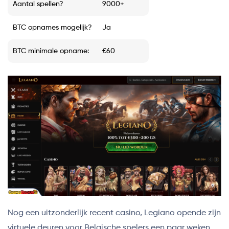
Aantal spellen?
9000+
BTC opnames mogelijk?
Ja
BTC minimale opname:
€60
Nog een uitzonderlijk recent casino, Legiano opende zijn
virtuele deuren voor Belgische spelers een paar weken