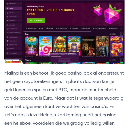
Malina is een behoorlijk goed casino, ook al ondersteunt
het geen cryptorekeningen. In plaats daarvan kun je
geld innen en spelen met BTC, maar de munteenheid
van de account is Euro. Maar dat is wat je tegenwoordig
over het algemeen kunt verwachten van casino’s. En
zelfs naast deze kleine tekortkoming heeft het casino
een heleboel voordelen die we graag volledig willen