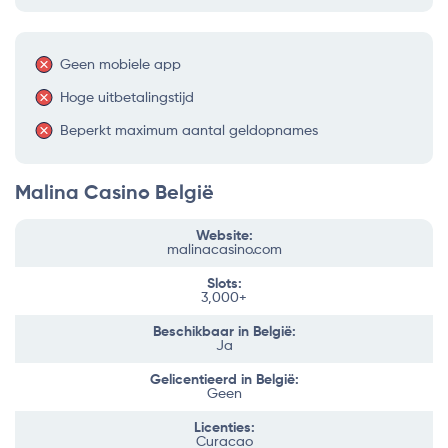
Geen mobiele app
Hoge uitbetalingstijd
Beperkt maximum aantal geldopnames
Malina Casino België
Website:
malinacasino.com
Slots:
3,000+
Beschikbaar in België:
Ja
Gelicentieerd in België:
Geen
Licenties:
Curacao