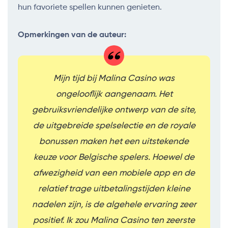
hun favoriete spellen kunnen genieten.
Opmerkingen van de auteur:
Mijn tijd bij Malina Casino was
ongelooflijk aangenaam. Het
gebruiksvriendelijke ontwerp van de site,
de uitgebreide spelselectie en de royale
bonussen maken het een uitstekende
keuze voor Belgische spelers. Hoewel de
afwezigheid van een mobiele app en de
relatief trage uitbetalingstijden kleine
nadelen zijn, is de algehele ervaring zeer
positief. Ik zou Malina Casino ten zeerste