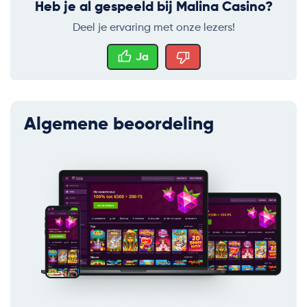
Heb je al gespeeld bij Malina Casino?
Deel je ervaring met onze lezers!
Ja
Algemene beoordeling