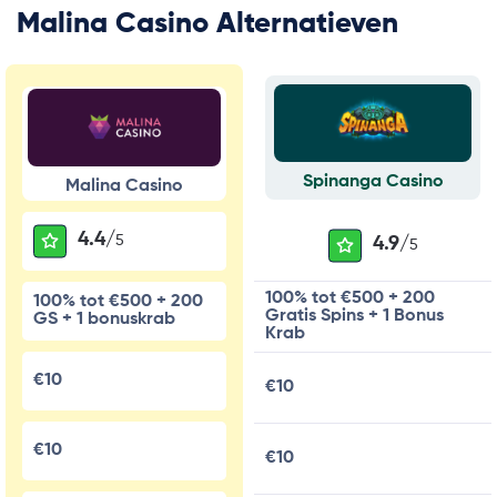
Malina Casino Alternatieven
Spinanga Casino
Malina Casino
4.4/
5
4.9/
5
100% tot €500 + 200
100% tot €500 + 200
Gratis Spins + 1 Bonus
GS + 1 bonuskrab
Krab
€10
€10
€10
€10