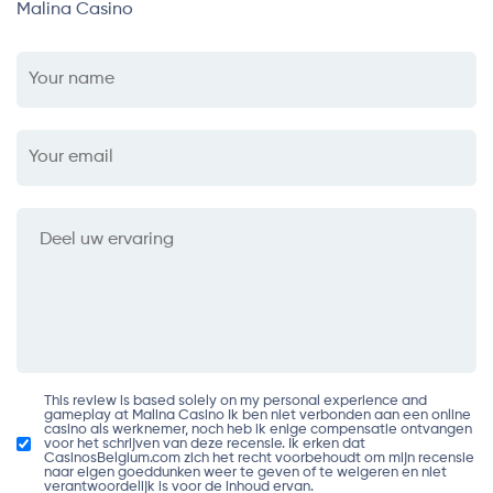
Malina Casino
This review is based solely on my personal experience and
gameplay at Malina Casino Ik ben niet verbonden aan een online
casino als werknemer, noch heb ik enige compensatie ontvangen
voor het schrijven van deze recensie. Ik erken dat
CasinosBelgium.com zich het recht voorbehoudt om mijn recensie
naar eigen goeddunken weer te geven of te weigeren en niet
verantwoordelijk is voor de inhoud ervan.