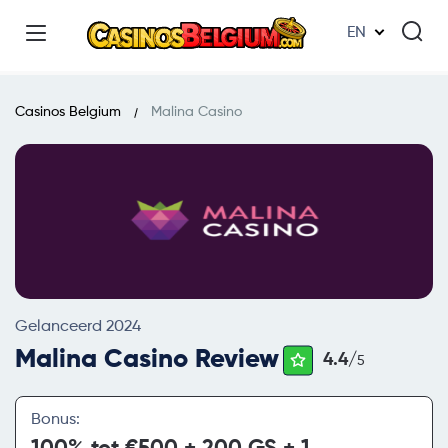
EN
Casinos Belgium
Malina Casino
Gelanceerd 2024
Malina Casino Review
4.4/
5
Bonus: