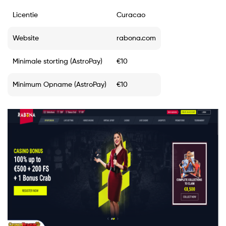
Licentie
Curacao
Website
rabona.com
Minimale storting (AstroPay)
€10
Minimum Opname (AstroPay)
€10