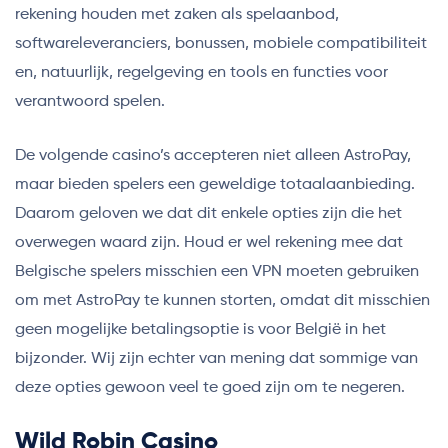
rekening houden met zaken als spelaanbod,
softwareleveranciers, bonussen, mobiele compatibiliteit
en, natuurlijk, regelgeving en tools en functies voor
verantwoord spelen.
De volgende casino’s accepteren niet alleen AstroPay,
maar bieden spelers een geweldige totaalaanbieding.
Daarom geloven we dat dit enkele opties zijn die het
overwegen waard zijn. Houd er wel rekening mee dat
Belgische spelers misschien een VPN moeten gebruiken
om met AstroPay te kunnen storten, omdat dit misschien
geen mogelijke betalingsoptie is voor België in het
bijzonder. Wij zijn echter van mening dat sommige van
deze opties gewoon veel te goed zijn om te negeren.
Wild Robin Casino