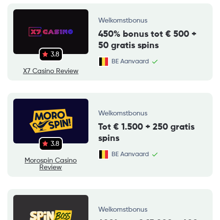
Welkomstbonus
450% bonus tot € 500 +
50 gratis spins
3.8
BE Aanvaard
X7 Casino Review
Welkomstbonus
Tot € 1.500 + 250 gratis
spins
3.8
BE Aanvaard
Morospin Casino
Review
Welkomstbonus