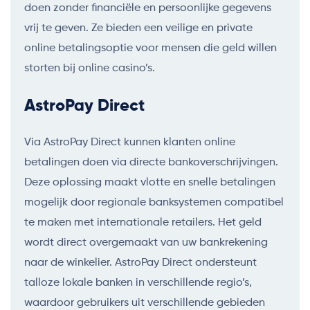
doen zonder financiële en persoonlijke gegevens
vrij te geven. Ze bieden een veilige en private
online betalingsoptie voor mensen die geld willen
storten bij online casino’s.
AstroPay Direct
Via AstroPay Direct kunnen klanten online
betalingen doen via directe bankoverschrijvingen.
Deze oplossing maakt vlotte en snelle betalingen
mogelijk door regionale banksystemen compatibel
te maken met internationale retailers. Het geld
wordt direct overgemaakt van uw bankrekening
naar de winkelier. AstroPay Direct ondersteunt
talloze lokale banken in verschillende regio’s,
waardoor gebruikers uit verschillende gebieden