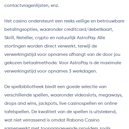
contactvragenlijsten, enz.
Het casino ondersteunt een reeks veilige en betrouwbare
betalingsopties, waaronder creditcard/debetkaart,
Skrill, Neteller, crypto en natuurlijk AstroPay. Alle
stortingen worden direct verwerkt, terwijl de
verwerkingstijd voor opnames afhangt van de door jou
gekozen betaalmethode. Voor AstroPay is de maximale
verwerkingstijd voor opnames 3 werkdagen.
De spelbibliotheek biedt een goede selectie van
verschillende spellen, waaronder videoslots, megaways,
drops and wins, jackpots, live casinospellen en online
tafelspellen. De kwaliteit van de spellen is uitstekend,
wat niet verrassend is omdat Rabona Casino
samenwerkt met toonaangevende providers zoals