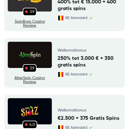
400% tot € 15.000 + 400
gratis spins
3.9
BE Aanvaard
SpinBoss Casino
Review
Welkomstbonus
250% tot 3.000 € + 350
gratis spins
3.9
BE Aanvaard
AlterSpin Casino
Review
Welkomstbonus
€2.500 + 375 Gratis Spins
4.0
BE Aanvaard