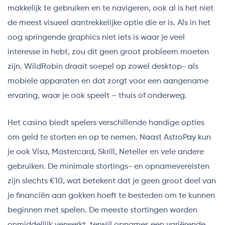
makkelijk te gebruiken en te navigeren, ook al is het niet
de meest visueel aantrekkelijke optie die er is. Als in het
oog springende graphics niet iets is waar je veel
interesse in hebt, zou dit geen groot probleem moeten
zijn. WildRobin draait soepel op zowel desktop- als
mobiele apparaten en dat zorgt voor een aangename
ervaring, waar je ook speelt – thuis of onderweg.
Het casino biedt spelers verschillende handige opties
om geld te storten en op te nemen. Naast AstroPay kun
je ook Visa, Mastercard, Skrill, Neteller en vele andere
gebruiken. De minimale stortings- en opnamevereisten
zijn slechts €10, wat betekent dat je geen groot deel van
je financiën aan gokken hoeft te besteden om te kunnen
beginnen met spelen. De meeste stortingen worden
onmiddellijk verwerkt, terwijl opnames een variërende