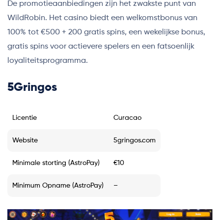
De promotieaanbiedingen zijn het zwakste punt van
WildRobin. Het casino biedt een welkomstbonus van
100% tot €500 + 200 gratis spins, een wekelijkse bonus,
gratis spins voor actievere spelers en een fatsoenlijk
loyaliteitsprogramma.
5Gringos
Licentie
Curacao
Website
5gringos.com
Minimale storting (AstroPay)
€10
Minimum Opname (AstroPay)
–