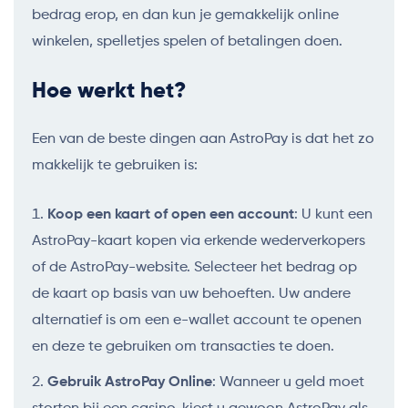
bedrag erop, en dan kun je gemakkelijk online
winkelen, spelletjes spelen of betalingen doen.
Hoe werkt het?
Een van de beste dingen aan AstroPay is dat het zo
makkelijk te gebruiken is:
Koop een kaart of open een account
: U kunt een
AstroPay-kaart kopen via erkende wederverkopers
of de AstroPay-website. Selecteer het bedrag op
de kaart op basis van uw behoeften. Uw andere
alternatief is om een e-wallet account te openen
en deze te gebruiken om transacties te doen.
Gebruik AstroPay Online
: Wanneer u geld moet