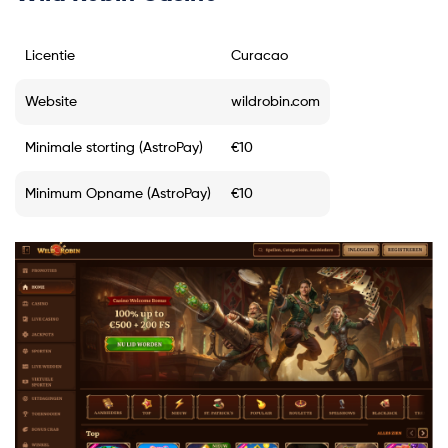
Licentie
Curacao
Website
wildrobin.com
Minimale storting (AstroPay)
€10
Minimum Opname (AstroPay)
€10