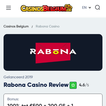
EN
Casinos Belgium
Rabona Casino
Gelanceerd 2019
Rabona Casino Review
4.6/
5
Bonus: