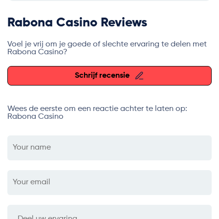
Rabona Casino Reviews
Voel je vrij om je goede of slechte ervaring te delen met
Rabona Casino?
Schrijf recensie
Wees de eerste om een reactie achter te laten op:
Rabona Casino