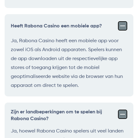
Heeft Rabona Casino een mobiele app?
Ja, Rabona Casino heeft een mobiele app voor
zowel iOS als Android apparaten. Spelers kunnen
de app downloaden uit de respectievelijke app
stores of toegang krijgen tot de mobiel
geoptimaliseerde website via de browser van hun
apparaat om direct te spelen.
Zijn er landbeperkingen om te spelen bij
Rabona Casino?
Ja, hoewel Rabona Casino spelers uit veel landen