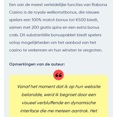
Een van de meest verleidelijke functies van Rabona
Casino is de royale welkomstbonus, die nieuwe
spelers een 100% match bonus tot €500 biedt,
samen met 200 gratis spins en een extra bonus
crab. Dit substantiële bonuspakket biedt spelers
volop mogelijkheden om het aanbod van het
casino te verkennen en hun winsten te vergroten.
Opmerkingen van de auteur:
Vanaf het moment dat ik op hun website
belandde, werd ik begroet door een
visueel verbluffende en dynamische
interface die me meteen aantrok. Het