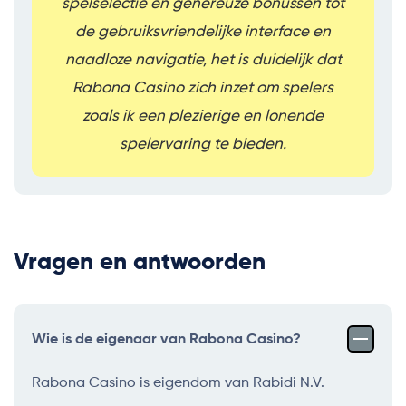
spelselectie en genereuze bonussen tot
de gebruiksvriendelijke interface en
naadloze navigatie, het is duidelijk dat
Rabona Casino zich inzet om spelers
zoals ik een plezierige en lonende
spelervaring te bieden.
Vragen en antwoorden
Wie is de eigenaar van Rabona Casino?
Rabona Casino is eigendom van Rabidi N.V.