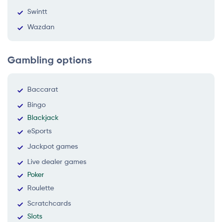
Swintt
Wazdan
Gambling options
Baccarat
Bingo
Blackjack
eSports
Jackpot games
Live dealer games
Poker
Roulette
Scratchcards
Slots