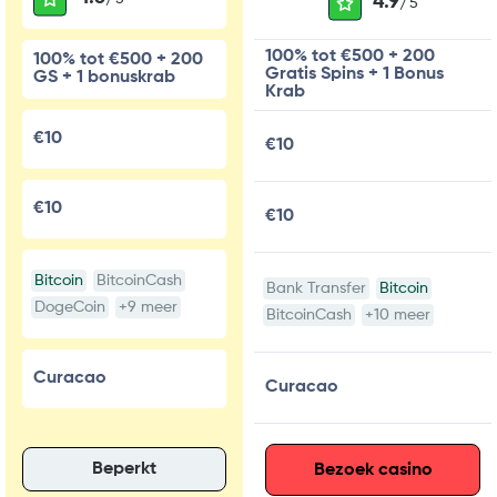
4.9/
5
100% tot €500 + 200
100% tot €500 + 200
Gratis Spins + 1 Bonus
GS + 1 bonuskrab
Krab
€10
€10
€10
€10
Bitcoin
BitcoinCash
Bank Transfer
Bitcoin
DogeCoin
+9 meer
BitcoinCash
+10 meer
Curacao
Curacao
Beperkt
Bezoek casino