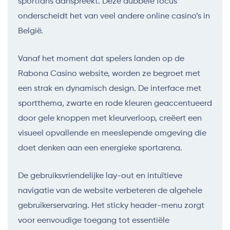
sportfans aanspreekt. Deze dubbele focus
onderscheidt het van veel andere online casino’s in
België.
Vanaf het moment dat spelers landen op de
Rabona Casino website, worden ze begroet met
een strak en dynamisch design. De interface met
sportthema, zwarte en rode kleuren geaccentueerd
door gele knoppen met kleurverloop, creëert een
visueel opvallende en meeslepende omgeving die
doet denken aan een energieke sportarena.
De gebruiksvriendelijke lay-out en intuïtieve
navigatie van de website verbeteren de algehele
gebruikerservaring. Het sticky header-menu zorgt
voor eenvoudige toegang tot essentiële