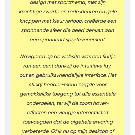
design met sportthema, met zijn
krachtige zwarte en rode kleuren en gele
knoppen met kleurverloop, creëerde een
spannende sfeer die deed denken aan
een spannend sportevenement.
Navigeren op de website was een fluitje
van een cent dankzij de intuïtieve lay-
out en gebruiksvriendelijke interface. Het
sticky header-menu zorgde voor
gemakkelijke toegang tot alle essentiële
onderdelen, terwijl de zoom hover-
effecten een vleugje interactiviteit
toevoegden dat de algehele ervaring
verbeterde. Of ik nu op mijn desktop of