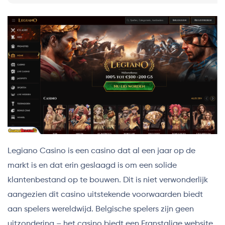
Legiano Casino is een casino dat al een jaar op de
markt is en dat erin geslaagd is om een solide
klantenbestand op te bouwen. Dit is niet verwonderlijk
aangezien dit casino uitstekende voorwaarden biedt
aan spelers wereldwijd. Belgische spelers zijn geen
uitzondering – het casino biedt een Franstalige website