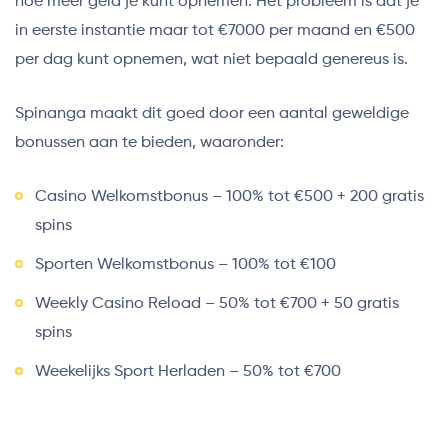
hoe meer geld je kunt opnemen. Het probleem is dat je
in eerste instantie maar tot €7000 per maand en €500
per dag kunt opnemen, wat niet bepaald genereus is.
Spinanga maakt dit goed door een aantal geweldige
bonussen aan te bieden, waaronder:
Casino Welkomstbonus – 100% tot €500 + 200 gratis
spins
Sporten Welkomstbonus – 100% tot €100
Weekly Casino Reload – 50% tot €700 + 50 gratis
spins
Weekelijks Sport Herladen – 50% tot €700