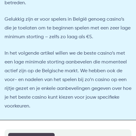
betreden.
Gelukkig zijn er voor spelers in België genoeg casino’s
die je toelaten om te beginnen spelen met een zeer lage
minimum storting – zelfs zo laag als €5.
In het volgende artikel willen we de beste casino’s met
een lage minimale storting aanbevelen die momenteel
actief zijn op de Belgische markt. We hebben ook de
voor- en nadelen van het spelen bij zo’n casino op een
rijtje gezet en je enkele aanbevelingen gegeven over hoe
je het beste casino kunt kiezen voor jouw specifieke
voorkeuren.