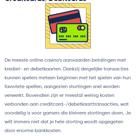
De meeste online casino’s aanvaarden betalingen met
krediet- en debetkaarten. Dankzij dergelijke transacties
kunnen spelers meteen beginnen met het spelen van hun
favoriete spellen, aangezien stortingen snel worden
verwerkt. Bovendien zijn er meestal weinig kosten
verbonden aan creditcard-/debetkaarttransacties, wat
voordelig is voor gamers die kleinere stortingen doen. Je
wilt immers niet dat je hele storting wordt opgegeten
door enorme bankkosten.