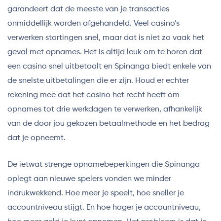
garandeert dat de meeste van je transacties
onmiddellijk worden afgehandeld. Veel casino’s
verwerken stortingen snel, maar dat is niet zo vaak het
geval met opnames. Het is altijd leuk om te horen dat
een casino snel uitbetaalt en Spinanga biedt enkele van
de snelste uitbetalingen die er zijn. Houd er echter
rekening mee dat het casino het recht heeft om
opnames tot drie werkdagen te verwerken, afhankelijk
van de door jou gekozen betaalmethode en het bedrag
dat je opneemt.
De ietwat strenge opnamebeperkingen die Spinanga
oplegt aan nieuwe spelers vonden we minder
indrukwekkend. Hoe meer je speelt, hoe sneller je
accountniveau stijgt. En hoe hoger je accountniveau,