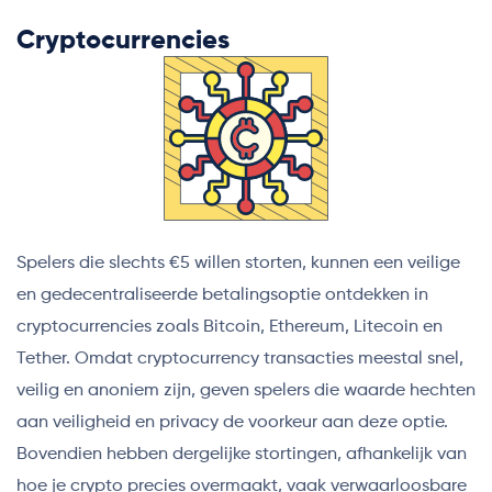
Cryptocurrencies
Spelers die slechts €5 willen storten, kunnen een veilige
en gedecentraliseerde betalingsoptie ontdekken in
cryptocurrencies zoals Bitcoin, Ethereum, Litecoin en
Tether. Omdat cryptocurrency transacties meestal snel,
veilig en anoniem zijn, geven spelers die waarde hechten
aan veiligheid en privacy de voorkeur aan deze optie.
Bovendien hebben dergelijke stortingen, afhankelijk van
hoe je crypto precies overmaakt, vaak verwaarloosbare