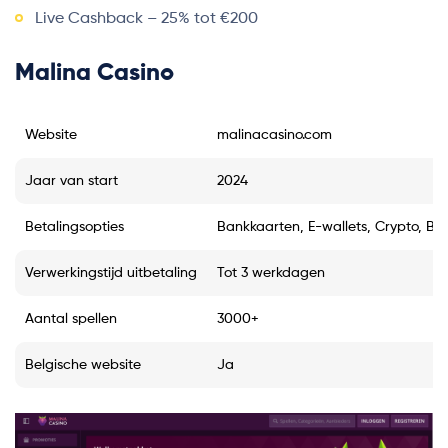
Live Cashback – 25% tot €200
Malina Casino
Website
malinacasino.com
Jaar van start
2024
Betalingsopties
Bankkaarten, E-wallets, Crypto, Ba
Verwerkingstijd uitbetaling
Tot 3 werkdagen
Aantal spellen
3000+
Belgische website
Ja