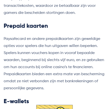
transactiekosten, waardoor ze betaalbaar zijn voor
gamers die bescheiden stortingen doen.
Prepaid kaarten
Paysafecard en andere prepaidkaarten zijn geweldige
opties voor spelers die hun uitgaven willen beperken.
Spelers kunnen vouchers kopen in vooraf bepaalde
waarden, beginnend bij slechts vijf euro, en ze gebruiken
om hun accounts bij online casino’s te financieren.
Prepaidkaarten bieden een extra mate van bescherming
omdat ze niet verbonden zijn met bankrekeningen of
persoonlijke gegevens.
E-wallets