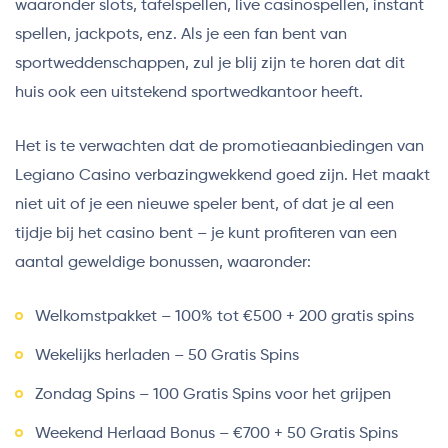
waaronder slots, tafelspellen, live casinospellen, instant
spellen, jackpots, enz. Als je een fan bent van
sportweddenschappen, zul je blij zijn te horen dat dit
huis ook een uitstekend sportwedkantoor heeft.
Het is te verwachten dat de promotieaanbiedingen van
Legiano Casino verbazingwekkend goed zijn. Het maakt
niet uit of je een nieuwe speler bent, of dat je al een
tijdje bij het casino bent – je kunt profiteren van een
aantal geweldige bonussen, waaronder:
Welkomstpakket – 100% tot €500 + 200 gratis spins
Wekelijks herladen – 50 Gratis Spins
Zondag Spins – 100 Gratis Spins voor het grijpen
Weekend Herlaad Bonus – €700 + 50 Gratis Spins