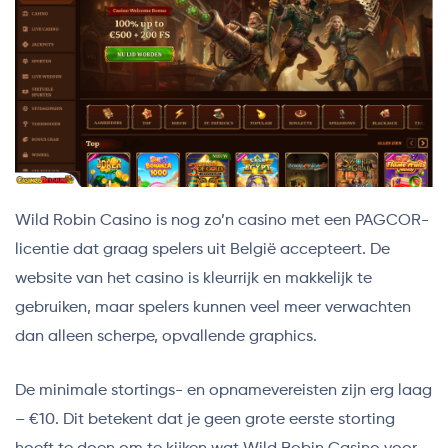
Wild Robin Casino is nog zo’n casino met een PAGCOR-
licentie dat graag spelers uit België accepteert. De
website van het casino is kleurrijk en makkelijk te
gebruiken, maar spelers kunnen veel meer verwachten
dan alleen scherpe, opvallende graphics.
De minimale stortings- en opnamevereisten zijn erg laag
– €10. Dit betekent dat je geen grote eerste storting