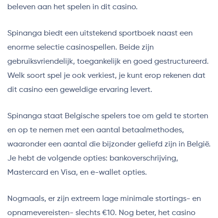
beleven aan het spelen in dit casino.
Spinanga biedt een uitstekend sportboek naast een
enorme selectie casinospellen. Beide zijn
gebruiksvriendelijk, toegankelijk en goed gestructureerd.
Welk soort spel je ook verkiest, je kunt erop rekenen dat
dit casino een geweldige ervaring levert.
Spinanga staat Belgische spelers toe om geld te storten
en op te nemen met een aantal betaalmethodes,
waaronder een aantal die bijzonder geliefd zijn in België.
Je hebt de volgende opties: bankoverschrijving,
Mastercard en Visa, en e-wallet opties.
Nogmaals, er zijn extreem lage minimale stortings- en
opnamevereisten- slechts €10. Nog beter, het casino