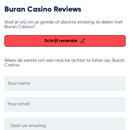
Buran Casino Reviews
Voel je vrij om je goede of slechte ervaring te delen met
Buran Casino?
Schrijf recensie
Wees de eerste om een reactie achter te laten op: Buran
Casino