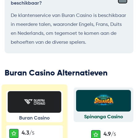
beschikbaar?
De klantenservice van Buran Casino is beschikbaar
in meerdere talen, waaronder Engels, Frans, Duits
en Nederlands, om tegemoet te komen aan de
behoeften van de diverse spelers.
Buran Casino Alternatieven
Spinanga Casino
Buran Casino
4.3/
5
4.9/
5