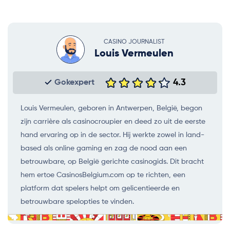
CASINO JOURNALIST
Louis Vermeulen
4.3
Gokexpert
Louis Vermeulen, geboren in Antwerpen, België, begon
zijn carrière als casinocroupier en deed zo uit de eerste
hand ervaring op in de sector. Hij werkte zowel in land-
based als online gaming en zag de nood aan een
betrouwbare, op België gerichte casinogids. Dit bracht
hem ertoe CasinosBelgium.com op te richten, een
platform dat spelers helpt om gelicentieerde en
betrouwbare spelopties te vinden.