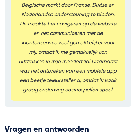
Belgische markt door Franse, Duitse en
Nederlandse ondersteuning te bieden.
Dit maakte het navigeren op de website
en het communiceren met de
klantenservice veel gemakkelijker voor
mij, omdat ik me gemakkelijk kon
uitdrukken in mijn moedertaal.Daarnaast
was het ontbreken van een mobiele app
een beetje teleurstellend, omdat ik vaak
graag onderweg casinospellen speel.
Vragen en antwoorden