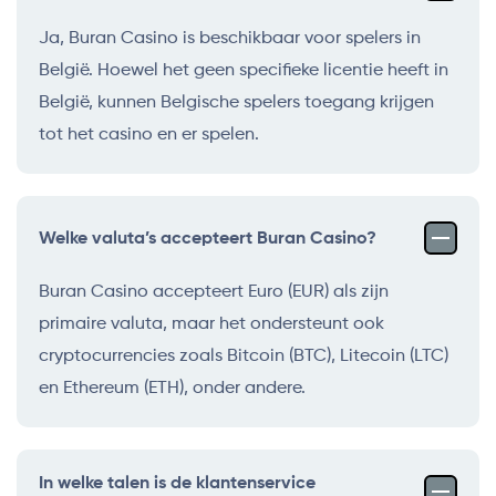
Ja, Buran Casino is beschikbaar voor spelers in
België. Hoewel het geen specifieke licentie heeft in
België, kunnen Belgische spelers toegang krijgen
tot het casino en er spelen.
Welke valuta’s accepteert Buran Casino?
Buran Casino accepteert Euro (EUR) als zijn
primaire valuta, maar het ondersteunt ook
cryptocurrencies zoals Bitcoin (BTC), Litecoin (LTC)
en Ethereum (ETH), onder andere.
In welke talen is de klantenservice