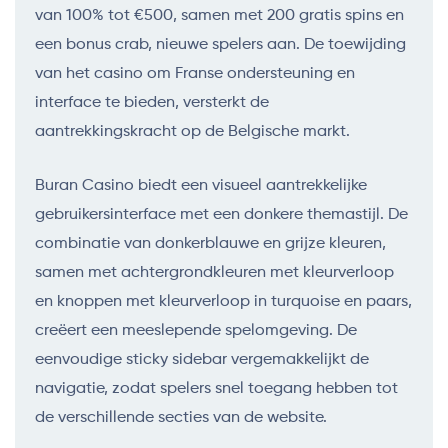
van 100% tot €500, samen met 200 gratis spins en
een bonus crab, nieuwe spelers aan. De toewijding
van het casino om Franse ondersteuning en
interface te bieden, versterkt de
aantrekkingskracht op de Belgische markt.
Buran Casino biedt een visueel aantrekkelijke
gebruikersinterface met een donkere themastijl. De
combinatie van donkerblauwe en grijze kleuren,
samen met achtergrondkleuren met kleurverloop
en knoppen met kleurverloop in turquoise en paars,
creëert een meeslepende spelomgeving. De
eenvoudige sticky sidebar vergemakkelijkt de
navigatie, zodat spelers snel toegang hebben tot
de verschillende secties van de website.