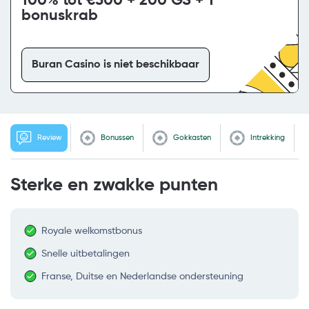
100% tot €500 + 200 GS + 1
bonuskrab
Buran Casino is niet beschikbaar
Review
Bonussen
Gokkasten
Intrekking
Sterke en zwakke punten
Royale welkomstbonus
Snelle uitbetalingen
Franse, Duitse en Nederlandse ondersteuning