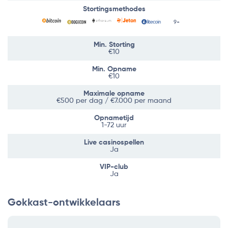
Stortingsmethodes
9+
Min. Storting
€10
Min. Opname
€10
Maximale opname
€500 per dag / €7.000 per maand
Opnametijd
1-72 uur
Live casinospellen
Ja
VIP-club
Ja
Gokkast-ontwikkelaars