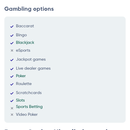
Gambling options
Baccarat
Bingo
Blackjack
eSports
Jackpot games
Live dealer games
Poker
Roulette
Scratchcards
Slots
Sports Betting
Video Poker