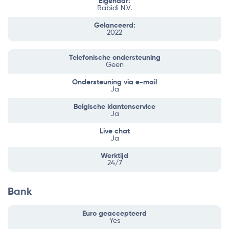
Eigenaar:
Rabidi N.V.
Gelanceerd:
2022
Telefonische ondersteuning
Geen
Ondersteuning via e-mail
Ja
Belgische klantenservice
Ja
Live chat
Ja
Werktijd
24/7
Bank
Euro geaccepteerd
Yes