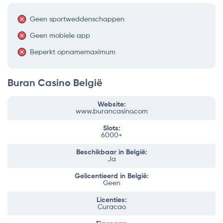
Geen sportweddenschappen
Geen mobiele app
Beperkt opnamemaximum
Buran Casino België
Website:
www.burancasino.com
Slots:
6000+
Beschikbaar in België:
Ja
Gelicentieerd in België:
Geen
Licenties:
Curacao