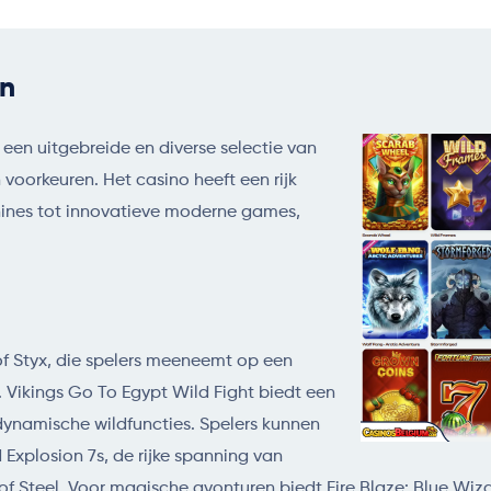
en
 een uitgebreide en diverse selectie van
voorkeuren. Het casino heeft een rijk
hines tot innovatieve moderne games,
f Styx, die spelers meeneemt op een
 Vikings Go To Egypt Wild Fight biedt een
dynamische wildfuncties. Spelers kunnen
xplosion 7s, de rijke spanning van
 of Steel. Voor magische avonturen biedt Fire Blaze: Blue Wiza