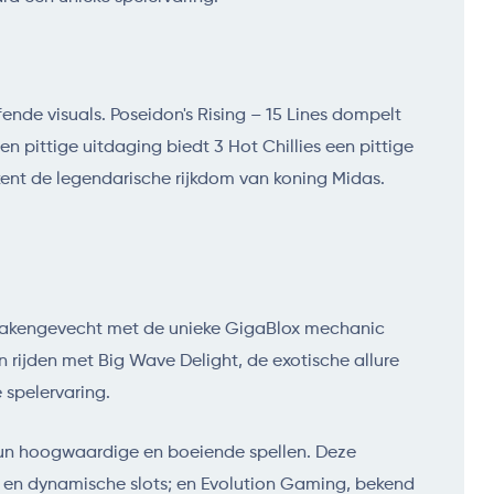
nde visuals. Poseidon's Rising – 15 Lines dompelt
en pittige uitdaging biedt 3 Hot Chillies een pittige
rkent de legendarische rijkdom van koning Midas.
 drakengevecht met de unieke GigaBlox mechanic
n rijden met Big Wave Delight, de exotische allure
 spelervaring.
un hoogwaardige en boeiende spellen. Deze
re en dynamische slots; en Evolution Gaming, bekend