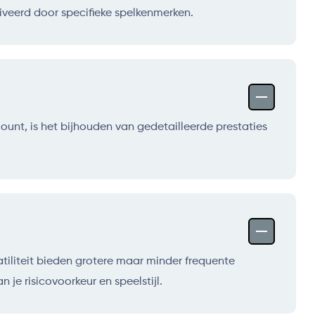
iveerd door specifieke spelkenmerken.
ount, is het bijhouden van gedetailleerde prestaties
atiliteit bieden grotere maar minder frequente
 je risicovoorkeur en speelstijl.