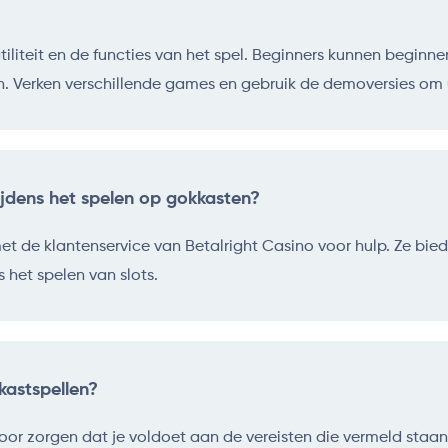
iliteit en de functies van het spel. Beginners kunnen beginn
en. Verken verschillende games en gebruik de demoversies om u
ijdens het spelen op gokkasten?
t de klantenservice van Betalright Casino voor hulp. Ze bi
 het spelen van slots.
kastspellen?
rvoor zorgen dat je voldoet aan de vereisten die vermeld sta