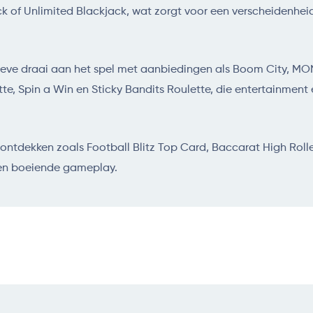
 of Unlimited Blackjack, wat zorgt voor een verscheidenheid 
tieve draai aan het spel met aanbiedingen als Boom City, MO
tte, Spin a Win en Sticky Bandits Roulette, die entertainmen
n ontdekken zoals Football Blitz Top Card, Baccarat High Rol
 en boeiende gameplay.