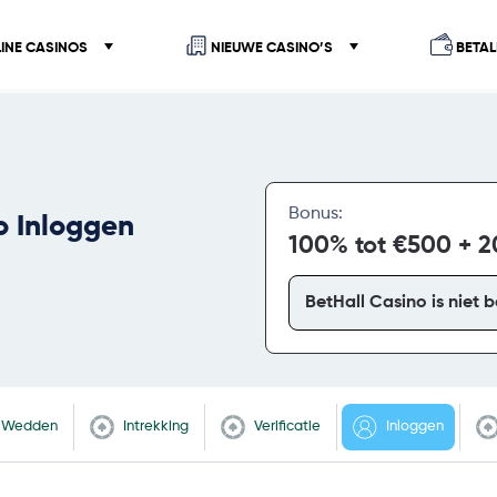
INE CASINOS
NIEUWE CASINO’S
BETAL
Bonus:
o Inloggen
100% tot €500 + 2
BetHall Casino is niet 
Wedden
Intrekking
Verificatie
Inloggen