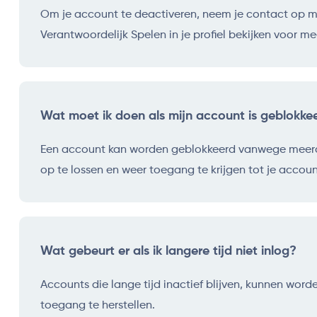
Om je account te deactiveren, neem je contact op met
Verantwoordelijk Spelen in je profiel bekijken voor m
Wat moet ik doen als mijn account is geblokke
Een account kan worden geblokkeerd vanwege meerde
op te lossen en weer toegang te krijgen tot je accoun
Wat gebeurt er als ik langere tijd niet inlog?
Accounts die lange tijd inactief blijven, kunnen wor
toegang te herstellen.