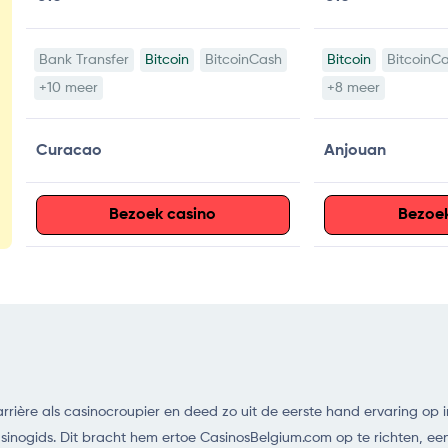
Bank Transfer
Bitcoin
BitcoinCash
Bitcoin
BitcoinC
+10 meer
+8 meer
Curacao
Anjouan
Bezoek casino
Bezoek
rrière als casinocroupier en deed zo uit de eerste hand ervaring op i
nogids. Dit bracht hem ertoe CasinosBelgium.com op te richten, een