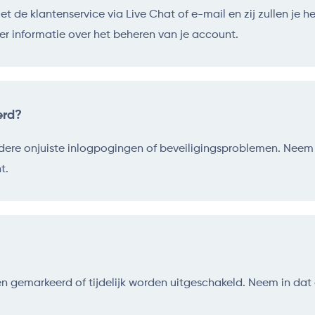
 de klantenservice via Live Chat of e-mail en zij zullen je h
eer informatie over het beheren van je account.
erd?
re onjuiste inlogpogingen of beveiligingsproblemen. Neem
t.
den gemarkeerd of tijdelijk worden uitgeschakeld. Neem in da