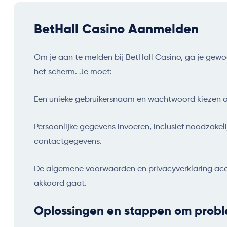
BetHall Casino Aanmelden
Om je aan te melden bij BetHall Casino, ga je gewoo
het scherm. Je moet:
Een unieke gebruikersnaam en wachtwoord kiezen o
Persoonlijke gegevens invoeren, inclusief noodzake
contactgegevens.
De algemene voorwaarden en privacyverklaring acc
akkoord gaat.
Oplossingen en stappen om probl