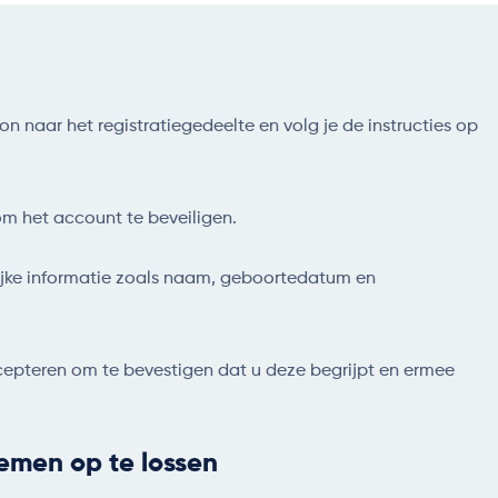
n naar het registratiegedeelte en volg je de instructies op
m het account te beveiligen.
lijke informatie zoals naam, geboortedatum en
epteren om te bevestigen dat u deze begrijpt en ermee
emen op te lossen