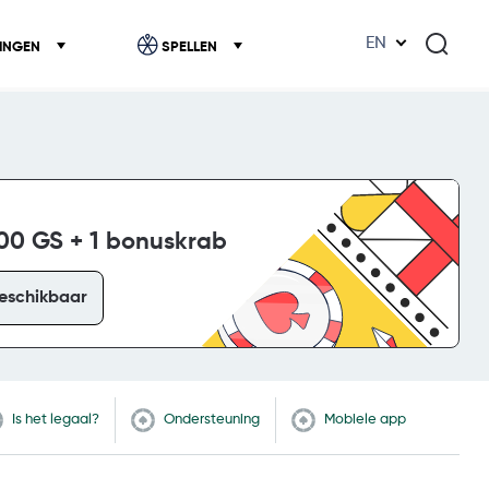
EN
INGEN
SPELLEN
00 GS + 1 bonuskrab
beschikbaar
Is het legaal?
Ondersteuning
Mobiele app