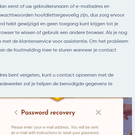
 dan eerst of uw gebruikersnaam of e-mailadres en
 wachtwoorden hoofdlettergevoelig zijn, dus zorg ervoor
rd hebt gewijzigd en geen toegang kunt krijgen tot je
owser te wissen of gebruik een andere browser. Als je nog
met de klantenservice voor assistentie. Om het probleem
 van de foutmelding mee te sturen wanneer je contact
dres bent vergeten, kunt u contact opnemen met de
tmedewerker zal je helpen de benodigde gegevens te