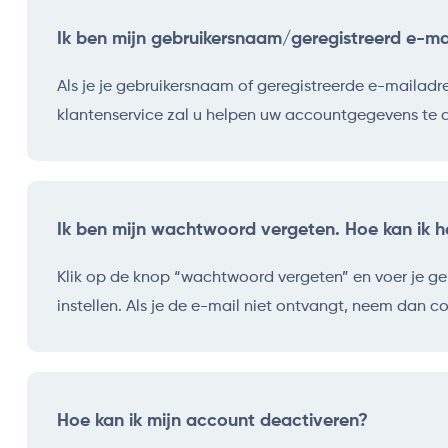
Ik ben mijn gebruikersnaam/geregistreerd e-ma
Als je je gebruikersnaam of geregistreerde e-mailad
klantenservice zal u helpen uw accountgegevens te 
Ik ben mijn wachtwoord vergeten. Hoe kan ik h
Klik op de knop “wachtwoord vergeten” en voer je ge
instellen. Als je de e-mail niet ontvangt, neem dan 
Hoe kan ik mijn account deactiveren?