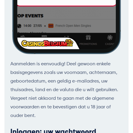
Aanmelden is eenvoudig! Deel gewoon enkele
basisgegevens zoals uw voornaam, achternaam,
geboortedatum, een geldig e-mailadres, uw
thuisadres, land en de valuta die u wilt gebruiken.
Vergeet niet akkoord te gaan met de algemene
voorwaarden en te bevestigen dat u 18 jaar of
ouder bent.
Inloggen: uw wachtwoord