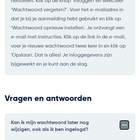
herstellen. Klik op de knop ‘Inloggen' en selecteer
‘Wachtwoord vergeten?'. Voer het e-mailadres in
dat je bij je aanmelding hebt gebruikt en klik op
‘Wachtwoord opnieuw instellen'. Je ontvangt een
e-mail met instructies. Klik op de link in de e-mail,
voer je nieuwe wachtwoord twee keer in en klik op
‘Opslaan'. Dat is alles! Je inloggegevens zijn
bijgewerkt en je kunt aan de slag.
Vragen en antwoorden
Kan ik mijn wachtwoord later nog
wijzigen, ook als ik ben ingelogd?