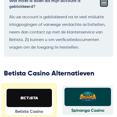
Wat moet ik doen als mijn account is
geblokkeerd?
Als uw account is geblokkeerd na te veel mislukte
inlogpogingen of vanwege verdachte activiteiten,
neem dan contact op met de klantenservice van
Betista. Zij kunnen u om verificatiedocumenten
vragen om de toegang te herstellen.
Betista Casino Alternatieven
Spinanga Casino
Betista Casino