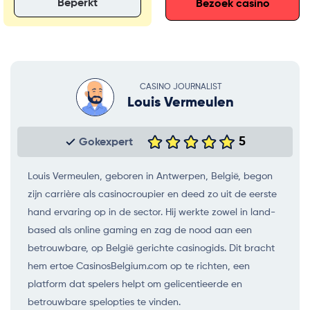
Beperkt
Bezoek casino
CASINO JOURNALIST
Louis Vermeulen
5
Gokexpert
Louis Vermeulen, geboren in Antwerpen, België, begon
zijn carrière als casinocroupier en deed zo uit de eerste
hand ervaring op in de sector. Hij werkte zowel in land-
based als online gaming en zag de nood aan een
betrouwbare, op België gerichte casinogids. Dit bracht
hem ertoe CasinosBelgium.com op te richten, een
platform dat spelers helpt om gelicentieerde en
betrouwbare spelopties te vinden.