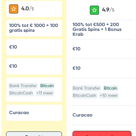
4.0/
5
4.9/
5
100% tot €500 + 200
100% tot € 1000 + 100
Gratis Spins + 1 Bonus
gratis spins
Krab
€10
€10
€10
€10
Bank Transfer
Bitcoin
Bank Transfer
Bitcoin
BitcoinCash
+11 meer
BitcoinCash
+10 meer
Curacao
Curacao