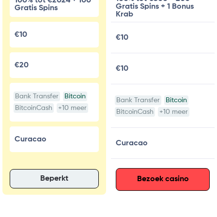
100% tot €2024 + 100
Gratis Spins + 1 Bonus
Gratis Spins
Krab
€10
€10
€20
€10
Bank Transfer
Bitcoin
Bank Transfer
Bitcoin
BitcoinCash
+10 meer
BitcoinCash
+10 meer
Curacao
Curacao
Beperkt
Bezoek casino