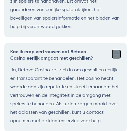
zijn spelers te handhaven. Dit omvat het
garanderen van eerlijke spelpraktijken, het
beveiligen van spelersinformatie en het bieden van
hulp bij verantwoord gokken.
Kan ik erop vertrouwen dat Betovo
Casino eerlijk omgaat met geschillen?
Ja, Betovo Casino zet zich in om geschillen eerlijk
en transparant te behandelen. Het casino hecht
waarde aan zijn reputatie en streeft ernaar om het
vertrouwen en de integriteit in de omgang met
spelers te behouden. Als u zich zorgen maakt over
het oplossen van geschillen, kunt u contact
opnemen met de klantenservice voor hulp.