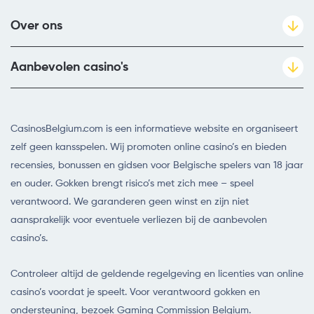
Over ons
Aanbevolen casino's
CasinosBelgium.com is een informatieve website en organiseert
zelf geen kansspelen. Wij promoten online casino’s en bieden
recensies, bonussen en gidsen voor Belgische spelers van 18 jaar
en ouder. Gokken brengt risico’s met zich mee – speel
verantwoord. We garanderen geen winst en zijn niet
aansprakelijk voor eventuele verliezen bij de aanbevolen
casino’s.
Controleer altijd de geldende regelgeving en licenties van online
casino’s voordat je speelt. Voor verantwoord gokken en
ondersteuning, bezoek Gaming Commission Belgium.