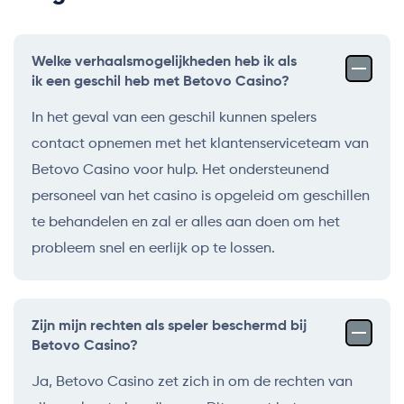
Welke verhaalsmogelijkheden heb ik als
ik een geschil heb met Betovo Casino?
In het geval van een geschil kunnen spelers
contact opnemen met het klantenserviceteam van
Betovo Casino voor hulp. Het ondersteunend
personeel van het casino is opgeleid om geschillen
te behandelen en zal er alles aan doen om het
probleem snel en eerlijk op te lossen.
Zijn mijn rechten als speler beschermd bij
Betovo Casino?
Ja, Betovo Casino zet zich in om de rechten van