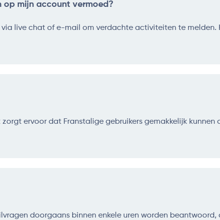
ten op mijn account vermoed?
via live chat of e-mail om verdachte activiteiten te melden.
it zorgt ervoor dat Franstalige gebruikers gemakkelijk kunne
mailvragen doorgaans binnen enkele uren worden beantwoord, 