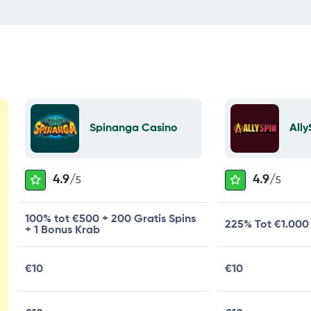
Spinanga Casino
Ally
4.9/
4.9/
5
5
100% tot €500 + 200 Gratis Spins
225% Tot €1.000
+ 1 Bonus Krab
€10
€10