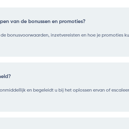
ijpen van de bonussen en promoties?
de bonusvoorwaarden, inzetvereisten en hoe je promoties kun
meld?
middellijk en begeleidt u bij het oplossen ervan of escalee