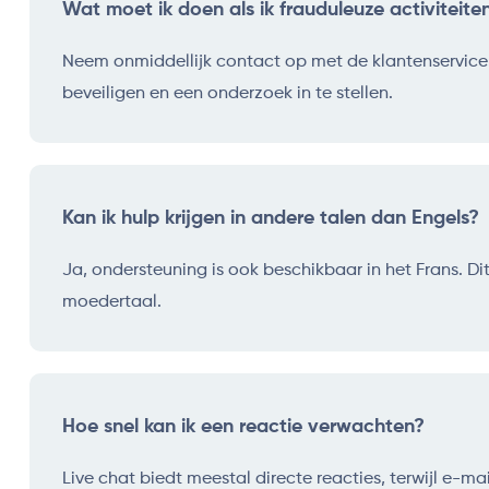
Wat moet ik doen als ik frauduleuze activitei
Neem onmiddellijk contact op met de klantenservice 
beveiligen en een onderzoek in te stellen.
Kan ik hulp krijgen in andere talen dan Engels?
Ja, ondersteuning is ook beschikbaar in het Frans. D
moedertaal.
Hoe snel kan ik een reactie verwachten?
Live chat biedt meestal directe reacties, terwijl e-