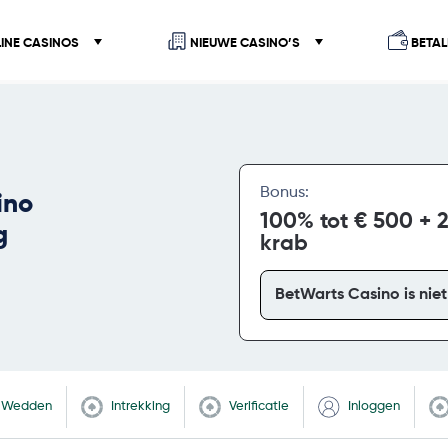
INE CASINOS
NIEUWE CASINO’S
BETAL
Bonus:
ino
100% tot € 500 + 2
g
krab
BetWarts Casino is nie
Wedden
Intrekking
Verificatie
Inloggen