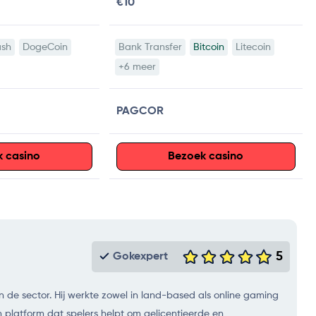
€10
ash
DogeCoin
Bank Transfer
Bitcoin
Litecoin
+6 meer
PAGCOR
 casino
Bezoek casino
5
Gokexpert
n de sector. Hij werkte zowel in land-based als online gaming
 platform dat spelers helpt om gelicentieerde en