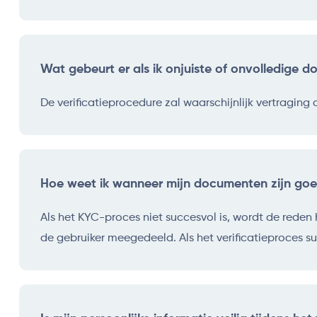
Wat gebeurt er als ik onjuiste of onvolledige 
De verificatieprocedure zal waarschijnlijk vertragi
Hoe weet ik wanneer mijn documenten zijn go
Als het KYC-proces niet succesvol is, wordt de red
de gebruiker meegedeeld. Als het verificatieproces 