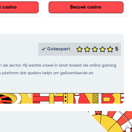
 casino
Bezoek casino
5
Gokexpert
n de sector. Hij werkte zowel in land-based als online gaming
 platform dat spelers helpt om gelicentieerde en