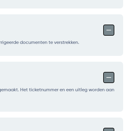
rrigeerde documenten te verstrekken.
ngemaakt. Het ticketnummer en een uitleg worden aan