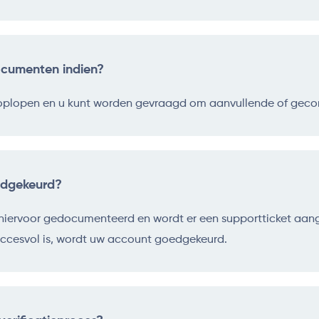
documenten indien?
ng oplopen en u kunt worden gevraagd om aanvullende of geco
edgekeurd?
en hiervoor gedocumenteerd en wordt er een supportticket aa
succesvol is, wordt uw account goedgekeurd.