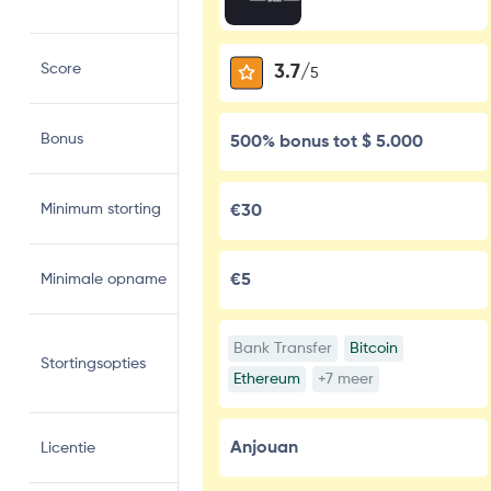
Score
3.7/
5
Bonus
500% bonus tot $ 5.000
Minimum storting
€30
Minimale opname
€5
Bank Transfer
Bitcoin
Stortingsopties
Ethereum
+7 meer
Anjouan
Licentie