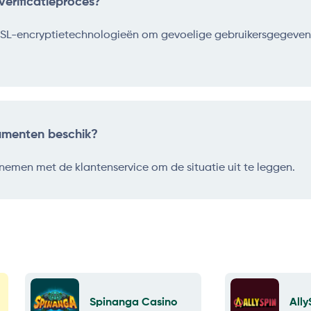
 verificatieproces?
SSL-encryptietechnologieën om gevoelige gebruikersgegevens
cumenten beschik?
pnemen met de klantenservice om de situatie uit te leggen.
Spinanga Casino
Ally