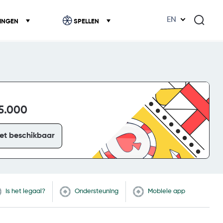
EN
INGEN
SPELLEN
5.000
iet beschikbaar
Is het legaal?
Ondersteuning
Mobiele app