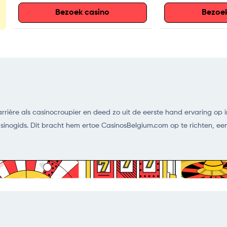
Bezoek casino
Bezoek
rrière als casinocroupier en deed zo uit de eerste hand ervaring op i
nogids. Dit bracht hem ertoe CasinosBelgium.com op te richten, een