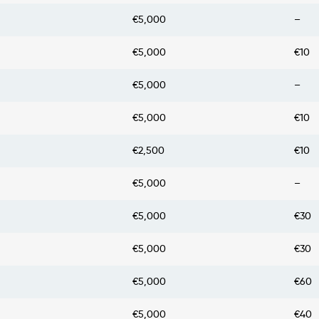
€5,000
–
€5,000
€10
€5,000
–
€5,000
€10
€2,500
€10
€5,000
–
€5,000
€30
€5,000
€30
€5,000
€60
€5,000
€40