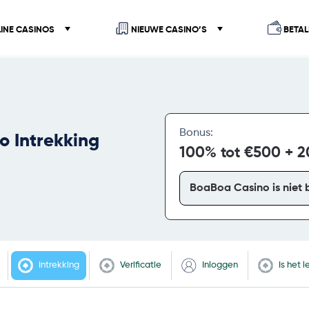
INE CASINOS
NIEUWE CASINO’S
BETAL
Bonus:
 Intrekking
100% tot €500 + 2
BoaBoa Casino is niet 
Intrekking
Verificatie
Inloggen
Is het 