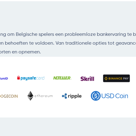
ing om Belgische spelers een probleemloze bankervaring te b
n behoeften te voldoen. Van traditionele opties tot geava
torten en opnemen.