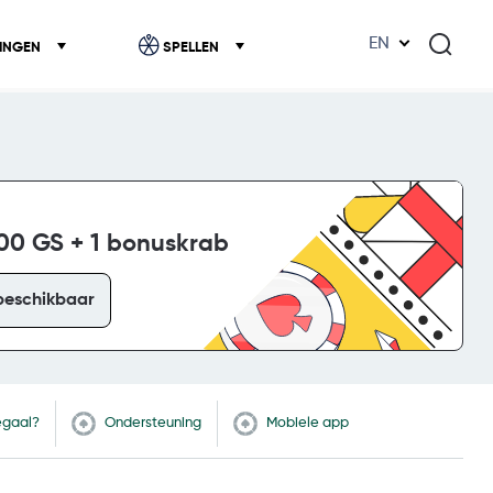
EN
INGEN
SPELLEN
00 GS + 1 bonuskrab
beschikbaar
legaal?
Ondersteuning
Mobiele app