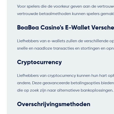
Voor spelers die de voorkeur geven aan de vertrou
vertrouwde betaalmethoden kunnen spelers gemakkeli
BoaBoa Casino's E-Wallet Versch
Liefhebbers van e-wallets zullen de verschillende 
snelle en naadloze transacties en stortingen en op
Cryptocurrency
Liefhebbers van cryptocurrency kunnen hun hart op
andere. Deze geavanceerde betalingsopties bieden o
die op zoek zijn naar alternatieve bankoplossingen.
Overschrijvingsmethoden