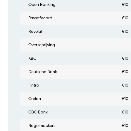
Open Banking
€10
Paysafecard
€10
Revolut
€10
Overschrijving
–
KBC
€10
Deutsche Bank
€10
Fintro
€10
Crelan
€10
CBC Bank
€10
Nagelmackers
€10