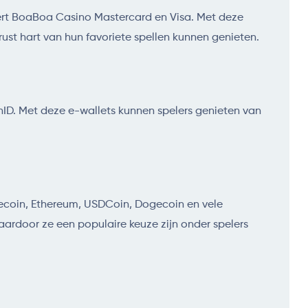
eert BoaBoa Casino Mastercard en Visa. Met deze
ust hart van hun favoriete spellen kunnen genieten.
nID. Met deze e-wallets kunnen spelers genieten van
tecoin, Ethereum, USDCoin, Dogecoin en vele
ardoor ze een populaire keuze zijn onder spelers