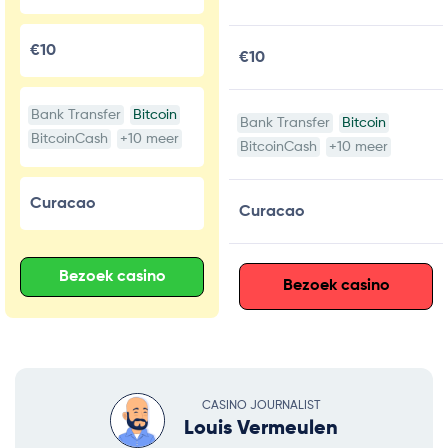
€10
€10
Bank Transfer
Bitcoin
Bank Transfer
Bitcoin
BitcoinCash
+10 meer
BitcoinCash
+10 meer
Curacao
Curacao
Bezoek casino
Bezoek casino
CASINO JOURNALIST
Louis Vermeulen