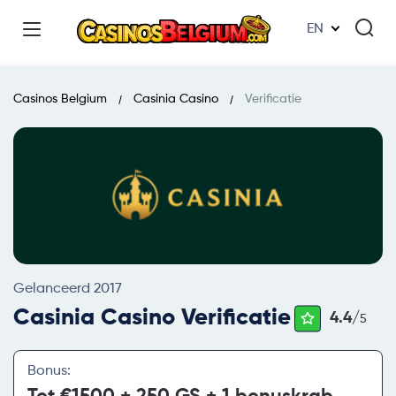
EN
Casinos Belgium
Casinia Casino
Verificatie
Gelanceerd 2017
Casinia Casino Verificatie
4.4/
5
Bonus: