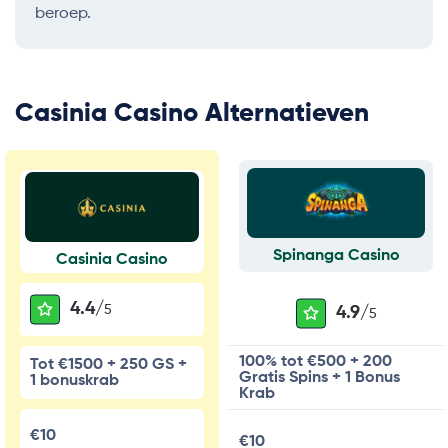
beroep.
Casinia Casino Alternatieven
Spinanga Casino
Casinia Casino
4.4/
5
4.9/
5
100% tot €500 + 200
Tot €1500 + 250 GS +
Gratis Spins + 1 Bonus
1 bonuskrab
Krab
€10
€10