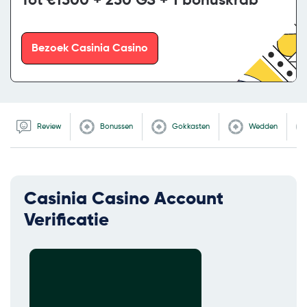
Tot €1500 + 250 GS + 1 bonuskrab
Bezoek Casinia Casino
Review
Bonussen
Gokkasten
Wedden
Casinia Casino Account
Verificatie