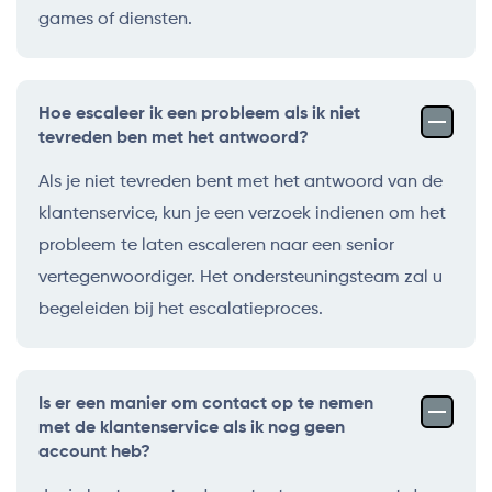
games of diensten.
Hoe escaleer ik een probleem als ik niet
tevreden ben met het antwoord?
Als je niet tevreden bent met het antwoord van de
klantenservice, kun je een verzoek indienen om het
probleem te laten escaleren naar een senior
vertegenwoordiger. Het ondersteuningsteam zal u
begeleiden bij het escalatieproces.
Is er een manier om contact op te nemen
met de klantenservice als ik nog geen
account heb?