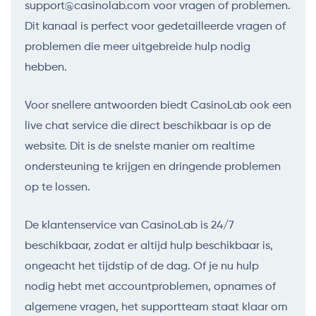
support@casinolab.com
voor vragen of problemen.
Dit kanaal is perfect voor gedetailleerde vragen of
problemen die meer uitgebreide hulp nodig
hebben.
Voor snellere antwoorden biedt CasinoLab ook een
live chat service die direct beschikbaar is op de
website. Dit is de snelste manier om realtime
ondersteuning te krijgen en dringende problemen
op te lossen.
De klantenservice van CasinoLab is 24/7
beschikbaar, zodat er altijd hulp beschikbaar is,
ongeacht het tijdstip of de dag. Of je nu hulp
nodig hebt met accountproblemen, opnames of
algemene vragen, het supportteam staat klaar om