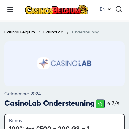
EN
Casinos Belgium
CasinoLab
Ondersteuning
Gelanceerd 2024
CasinoLab Ondersteuning
4.7/
5
Bonus: