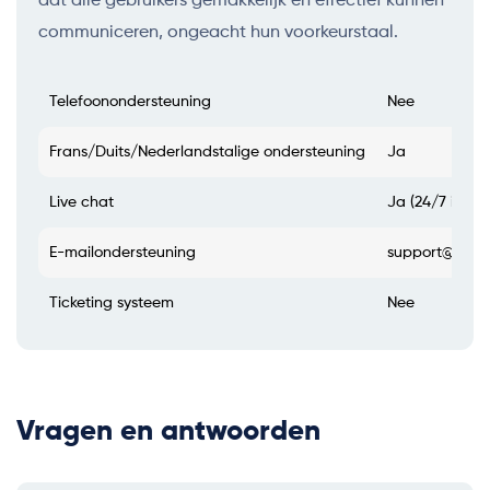
dat alle gebruikers gemakkelijk en effectief kunnen
communiceren, ongeacht hun voorkeurstaal.
Telefoonondersteuning
Nee
Frans/Duits/Nederlandstalige ondersteuning
Ja
Live chat
Ja (24/7 indie
E-mailondersteuning
support@casi
Ticketing systeem
Nee
Vragen en antwoorden