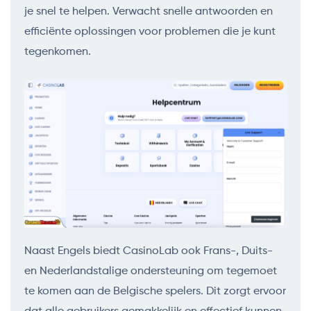
je snel te helpen. Verwacht snelle antwoorden en
efficiënte oplossingen voor problemen die je kunt
tegenkomen.
Naast Engels biedt CasinoLab ook Frans-, Duits-
en Nederlandstalige ondersteuning om tegemoet
te komen aan de Belgische spelers. Dit zorgt ervoor