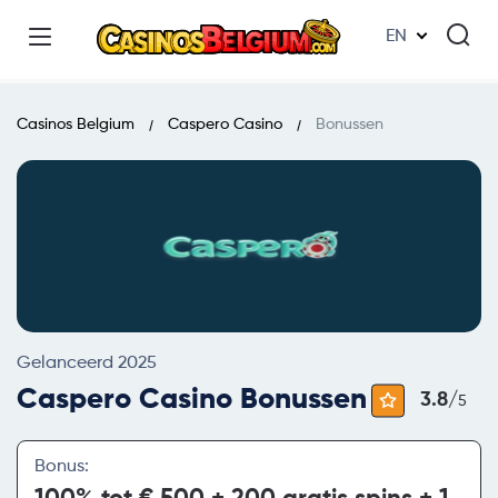
EN
Casinos Belgium
Caspero Casino
Bonussen
Gelanceerd 2025
Caspero Casino Bonussen
3.8/
5
Bonus: