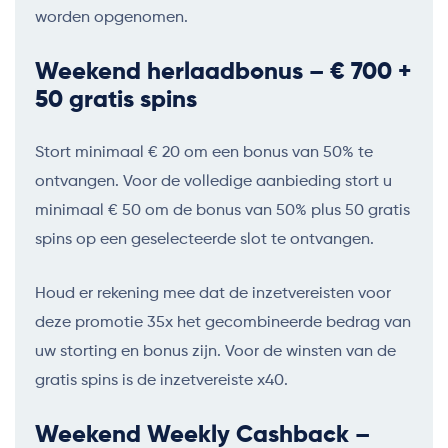
worden opgenomen.
Weekend herlaadbonus – € 700 +
50 gratis spins
Stort minimaal € 20 om een bonus van 50% te
ontvangen. Voor de volledige aanbieding stort u
minimaal € 50 om de bonus van 50% plus 50 gratis
spins op een geselecteerde slot te ontvangen.
Houd er rekening mee dat de inzetvereisten voor
deze promotie 35x het gecombineerde bedrag van
uw storting en bonus zijn. Voor de winsten van de
gratis spins is de inzetvereiste x40.
Weekend Weekly Cashback –