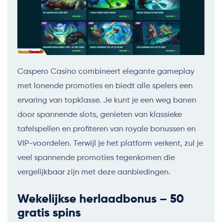
Caspero Casino combineert elegante gameplay
met lonende promoties en biedt alle spelers een
ervaring van topklasse. Je kunt je een weg banen
door spannende slots, genieten van klassieke
tafelspellen en profiteren van royale bonussen en
VIP-voordelen. Terwijl je het platform verkent, zul je
veel spannende promoties tegenkomen die
vergelijkbaar zijn met deze aanbiedingen.
Wekelijkse herlaadbonus – 50
gratis spins