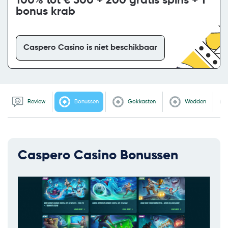
100% tot € 500 + 200 gratis spins + 1
bonus krab
Caspero Casino is niet beschikbaar
Review
Bonussen
Gokkasten
Wedden
Caspero Casino Bonussen