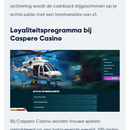
activering wordt de cashback bijgeschreven op je
echte saldo met een inzetvereiste van x1.
Loyaliteitsprogramma bij
Caspero Casino
Bij Caspero Casino worden trouwe spelers
getrakteerd op een betoverende wereld. VIP-leden