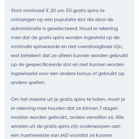
Stort minimaal € 20 om 50 gratis spins te
ontvangen op een populaire slot die door de
administratie is geselecteerd. Houd er rekening
mee dat de gratis spins worden ingesteld op de
minimale spinwaarde en niet overdraagbaar zijn,
wat betekent dat ze alleen kunnen worden gebruikt
op de gespecificeerde slot en niet kunnen worden
ingewisseld voor een andere bonus of gebruikt op
andere spellen.
Om het meeste uit je gratis spins te halen, moet je
er rekening mee houden dat ze binnen 7 dagen
moeten worden gebruikt, anders vervallen ze. Alle
winsten uit de gratis spins zijn onderworpen aan
een inzetvereiste van x40 voordat ze kunnen