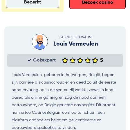
Beperkt
Bezoek casino
CASINO JOURNALIST
Louis Vermeulen
5
Gokexpert
Louis Vermeulen, geboren in Antwerpen, België, begon
zijn carrière als casinocroupier en deed zo uit de eerste
hand ervaring op in de sector. Hij werkte zowel in land-
based als online gaming en zag de nood aan een
betrouwbare, op België gerichte casinogids. Dit bracht
hem ertoe CasinosBelgium.com op te richten, een
platform dat spelers helpt om gelicentieerde en
betrouwbare spelopties te vinden.