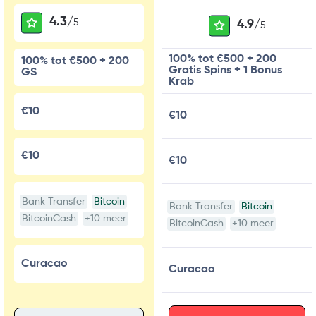
4.3/
5
4.9/
5
100% tot €500 + 200
100% tot €500 + 200
Gratis Spins + 1 Bonus
GS
Krab
€10
€10
€10
€10
Bank Transfer
Bitcoin
Bank Transfer
Bitcoin
BitcoinCash
+10 meer
BitcoinCash
+10 meer
Curacao
Curacao