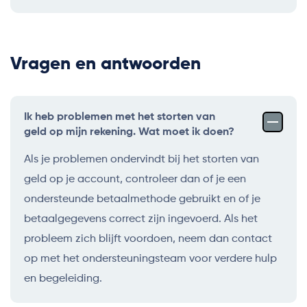
Vragen en antwoorden
Ik heb problemen met het storten van
geld op mijn rekening. Wat moet ik doen?
Als je problemen ondervindt bij het storten van
geld op je account, controleer dan of je een
ondersteunde betaalmethode gebruikt en of je
betaalgegevens correct zijn ingevoerd. Als het
probleem zich blijft voordoen, neem dan contact
op met het ondersteuningsteam voor verdere hulp
en begeleiding.