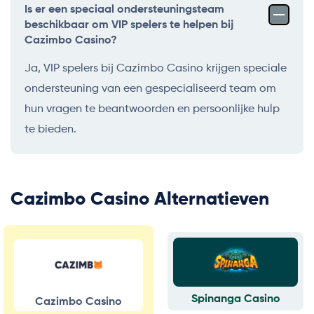
Is er een speciaal ondersteuningsteam
beschikbaar om VIP spelers te helpen bij
Cazimbo Casino?
Ja, VIP spelers bij Cazimbo Casino krijgen speciale
ondersteuning van een gespecialiseerd team om
hun vragen te beantwoorden en persoonlijke hulp
te bieden.
Cazimbo Casino Alternatieven
Spinanga Casino
Cazimbo Casino