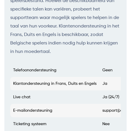
spelersbestand. Hoewel de beschikbaarheid van
specifieke talen kan variëren, probeert het
supportteam waar mogelijk spelers te helpen in de
taal van hun voorkeur. Klantenondersteuning in het
Frans, Duits en Engels is beschikbaar, zodat
Belgische spelers indien nodig hulp kunnen krijgen
in hun moedertaal.
Telefoonondersteuning
Geen
Klantondersteuning in Frans, Duits en Engels
Ja
Live chat
Ja (24/7)
E-mailondersteuning
support@cazi
Ticketing systeem
Nee