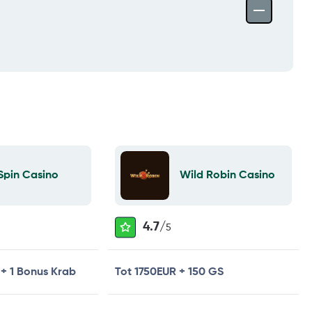
Spin Casino
Wild Robin Casino
4.7/
5
 + 1 Bonus Krab
Tot 1750EUR + 150 GS