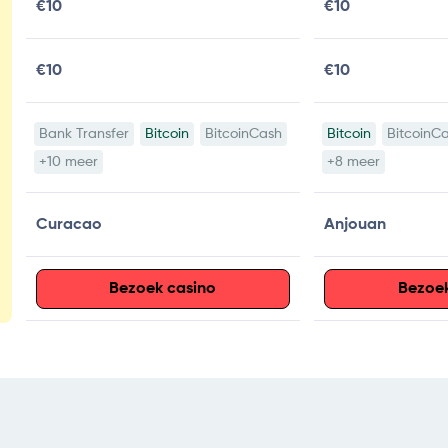
€10
€10
€10
€10
Bank Transfer
Bitcoin
BitcoinCash
Bitcoin
BitcoinC
+10 meer
+8 meer
Curacao
Anjouan
Bezoek casino
Bezoek