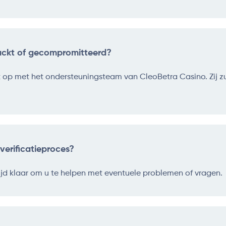
ackt of gecompromitteerd?
op met het ondersteuningsteam van CleoBetra Casino. Zij zu
 verificatieproces?
jd klaar om u te helpen met eventuele problemen of vragen.