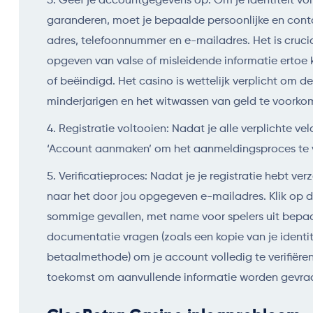
Geef je accountgegevens op: Om je identiteit voll
garanderen, moet je bepaalde persoonlijke en co
adres, telefoonnummer en e-mailadres. Het is cruciaa
opgeven van valse of misleidende informatie ertoe 
of beëindigd. Het casino is wettelijk verplicht om de
minderjarigen en het witwassen van geld te voorko
Registratie voltooien: Nadat je alle verplichte vel
‘Account aanmaken’ om het aanmeldingsproces te 
Verificatieproces: Nadat je je registratie hebt ve
naar het door jou opgegeven e-mailadres. Klik op de
sommige gevallen, met name voor spelers uit bepa
documentatie vragen (zoals een kopie van je identit
betaalmethode) om je account volledig te verifiëren.
toekomst om aanvullende informatie worden gevra