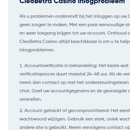
CleoBetra Casino inlogprobleem
Als u problemen ondervindt bij het inloggen op uw 
geen zorgen te maken. Met een paar eenvoudige st
en weer toegang krijgen tot uw account. Onthoud a
CleoBetra Casino altijd beschikbaar is om u te help
inlogproblemen.
Accountverificatie in behandeling: Het beste wat
verificatieproces duurt meestal 24-48 uur. Als de veri
neem dan contact op met het ondersteuningsteam v
chat. Geef uw accountgegevens en de gevraagde 
versnellen.
Account gehackt of gecompromitteerd: Het eerst
wachtwoord wijzigen. Gebruik een sterk, uniek wac
andere site is gebruikt. Neem vervolgens contact 