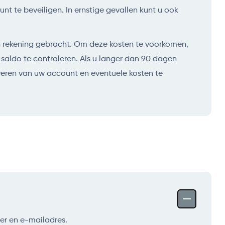
t te beveiligen. In ernstige gevallen kunt u ook
 in rekening gebracht. Om deze kosten te voorkomen,
saldo te controleren. Als u langer dan 90 dagen
eren van uw account en eventuele kosten te
r en e-mailadres.