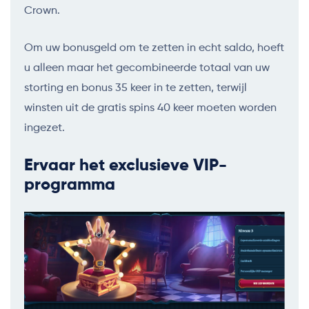
Crown.
Om uw bonusgeld om te zetten in echt saldo, hoeft
u alleen maar het gecombineerde totaal van uw
storting en bonus 35 keer in te zetten, terwijl
winsten uit de gratis spins 40 keer moeten worden
ingezet.
Ervaar het exclusieve VIP-
programma