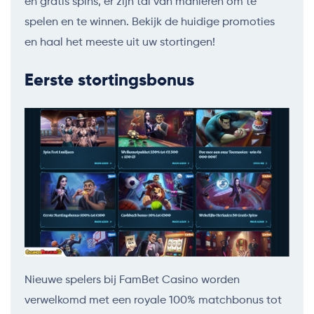
en gratis spins, er zijn tal van manieren om te
spelen en te winnen. Bekijk de huidige promoties
en haal het meeste uit uw stortingen!
Eerste stortingsbonus
Nieuwe spelers bij FamBet Casino worden
verwelkomd met een royale 100% matchbonus tot