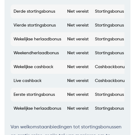
Derde stortingsbonus
Niet vereist
Stortingsbonus
7
Vierde stortingsbonus
Niet vereist
Stortingsbonus
1
Wekelijkse herlaadbonus
Niet vereist
Stortingsbonus
Weekendherlaadbonus
Niet vereist
Stortingsbonus
€
Wekelijkse cashback
Niet vereist
Cashbackbonus
1
Live cashback
Niet vereist
Cashbackbonus
2
Eerste stortingsbonus
Niet vereist
Stortingsbonus
1
Wekelijkse herlaadbonus
Niet vereist
Stortingsbonus
5
Van welkomstaanbiedingen tot stortingsbonussen