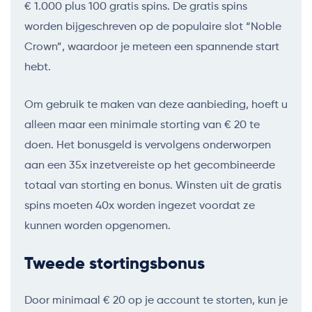
€ 1.000 plus 100 gratis spins. De gratis spins
worden bijgeschreven op de populaire slot “Noble
Crown”, waardoor je meteen een spannende start
hebt.
Om gebruik te maken van deze aanbieding, hoeft u
alleen maar een minimale storting van € 20 te
doen. Het bonusgeld is vervolgens onderworpen
aan een 35x inzetvereiste op het gecombineerde
totaal van storting en bonus. Winsten uit de gratis
spins moeten 40x worden ingezet voordat ze
kunnen worden opgenomen.
Tweede stortingsbonus
Door minimaal € 20 op je account te storten, kun je