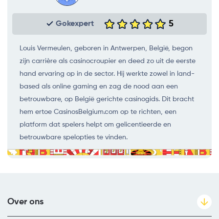
5
Gokexpert
Louis Vermeulen, geboren in Antwerpen, België, begon
zijn carrière als casinocroupier en deed zo uit de eerste
hand ervaring op in de sector. Hij werkte zowel in land-
based als online gaming en zag de nood aan een
betrouwbare, op België gerichte casinogids. Dit bracht
hem ertoe CasinosBelgium.com op te richten, een
platform dat spelers helpt om gelicentieerde en
betrouwbare spelopties te vinden.
Over ons