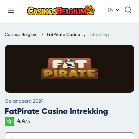
EN
Casinos Belgium
FatPirate Casino
Intrekking
Gelanceerd 2024
FatPirate Casino Intrekking
4.4/
5