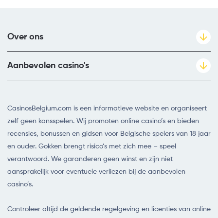
Over ons
Aanbevolen casino's
CasinosBelgium.com is een informatieve website en organiseert
zelf geen kansspelen. Wij promoten online casino’s en bieden
recensies, bonussen en gidsen voor Belgische spelers van 18 jaar
en ouder. Gokken brengt risico’s met zich mee – speel
verantwoord. We garanderen geen winst en zijn niet
aansprakelijk voor eventuele verliezen bij de aanbevolen
casino’s.
Controleer altijd de geldende regelgeving en licenties van online