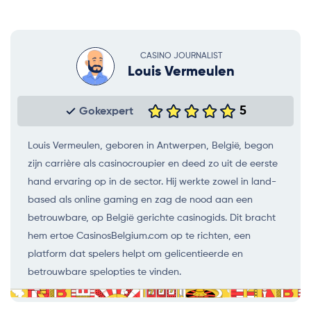
CASINO JOURNALIST
Louis Vermeulen
5
Gokexpert
Louis Vermeulen, geboren in Antwerpen, België, begon
zijn carrière als casinocroupier en deed zo uit de eerste
hand ervaring op in de sector. Hij werkte zowel in land-
based als online gaming en zag de nood aan een
betrouwbare, op België gerichte casinogids. Dit bracht
hem ertoe CasinosBelgium.com op te richten, een
platform dat spelers helpt om gelicentieerde en
betrouwbare spelopties te vinden.