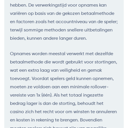
hebben. De verwerkingstijd voor opnames kan
variëren op basis van de gekozen betaalmethode
en factoren zoals het accountniveau van de speler;
terwijl sommige methoden snellere uitbetalingen
bieden, kunnen andere langer duren.
Opnames worden meestal verwerkt met dezelfde
betaalmethode die wordt gebruikt voor stortingen,
wat een extra laag van veiligheid en gemak
toevoegt. Voordat spelers geld kunnen opnemen,
moeten ze voldoen aan een minimale rollover-
vereiste van 1x (één). Als het totaal ingezette
bedrag lager is dan de storting, behoudt het
casino zich het recht voor om winsten te annuleren
en kosten in rekening te brengen. Bovendien