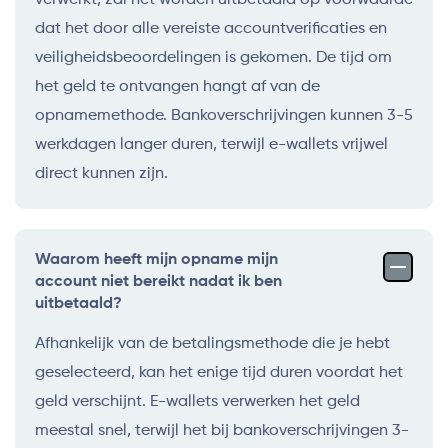
verwerkt, zal het worden uitbetaald op voorwaarde
dat het door alle vereiste accountverificaties en
veiligheidsbeoordelingen is gekomen. De tijd om
het geld te ontvangen hangt af van de
opnamemethode. Bankoverschrijvingen kunnen 3-5
werkdagen langer duren, terwijl e-wallets vrijwel
direct kunnen zijn.
Waarom heeft mijn opname mijn
account niet bereikt nadat ik ben
uitbetaald?
Afhankelijk van de betalingsmethode die je hebt
geselecteerd, kan het enige tijd duren voordat het
geld verschijnt. E-wallets verwerken het geld
meestal snel, terwijl het bij bankoverschrijvingen 3-