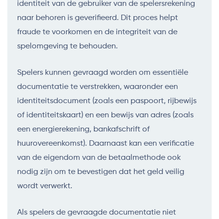
identiteit van de gebruiker van de spelersrekening
naar behoren is geverifieerd. Dit proces helpt
fraude te voorkomen en de integriteit van de
spelomgeving te behouden.
Spelers kunnen gevraagd worden om essentiële
documentatie te verstrekken, waaronder een
identiteitsdocument (zoals een paspoort, rijbewijs
of identiteitskaart) en een bewijs van adres (zoals
een energierekening, bankafschrift of
huurovereenkomst). Daarnaast kan een verificatie
van de eigendom van de betaalmethode ook
nodig zijn om te bevestigen dat het geld veilig
wordt verwerkt.
Als spelers de gevraagde documentatie niet