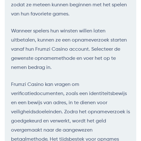
zodat ze meteen kunnen beginnen met het spelen
van hun favoriete games.
Wanneer spelers hun winsten willen laten
uitbetalen, kunnen ze een opnameverzoek starten
vanaf hun Frumzi Casino account. Selecteer de
gewenste opnamemethode en voer het op te
nemen bedrag in.
Frumzi Casino kan vragen om
verificatiedocumenten, zoals een identiteitsbewijs
en een bewijs van adres, in te dienen voor
veiligheidsdoeleinden. Zodra het opnameverzoek is
goedgekeurd en verwerkt, wordt het geld
overgemaakt naar de aangewezen
betaalmethode. Het tijdsbestek voor opnames