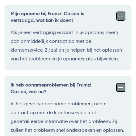
Mijn opname bij Frumzi Casino is
vertraagd, wat kan ik doen?
Als je een vertraging ervaart in je opname, neem
dan onmiddellijk contact op met de
klantenservice. Zij zullen je helpen bij het oplossen
van het probleem en je opnamestatus bijwerken.
Ik heb opnameproblemen bij Frumzi
Casino, wat nu?
In het geval van opname problemen, neem
contact op met de klantenservice met
gedetailleerde informatie over het probleem. Zij
zullen het probleem snel onderzoeken en oplossen.