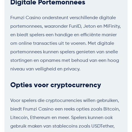
Digitale Portemonnees
Frumzi Casino ondersteunt verschillende digitale
portemonnees, waaronder FunID, Jeton en MiFinity,
en biedt spelers een handige en efficiënte manier
om online transacties uit te voeren. Met digitale
portemonnees kunnen spelers genieten van snelle
stortingen en opnames met behoud van een hoog
niveau van veiligheid en privacy.
Opties voor cryptocurrency
Voor spelers die cryptocurrencies willen gebruiken,
biedt Frumzi Casino een reeks opties zoals Bitcoin,
Litecoin, Ethereum en meer. Spelers kunnen ook
gebruik maken van stablecoins zoals USDTether,