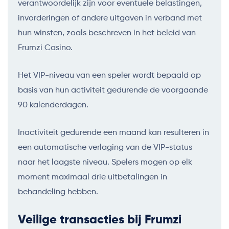
verantwoordelijk zijn voor eventuele belastingen,
invorderingen of andere uitgaven in verband met
hun winsten, zoals beschreven in het beleid van
Frumzi Casino.
Het VIP-niveau van een speler wordt bepaald op
basis van hun activiteit gedurende de voorgaande
90 kalenderdagen.
Inactiviteit gedurende een maand kan resulteren in
een automatische verlaging van de VIP-status
naar het laagste niveau. Spelers mogen op elk
moment maximaal drie uitbetalingen in
behandeling hebben.
Veilige transacties bij Frumzi