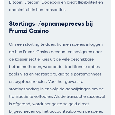
Bitcoin, Litecoin, Dogecoin en biedt flexibiliteit en
anonimiteit in hun transacties.
Stortings-/opnameproces bij
Frumzi Casino
Om een storting te doen, kunnen spelers inloggen
op hun Frumzi Casino account en navigeren naar
de kassier sectie. Kies uit de vele beschikbare
betaalmethoden, waaronder traditionele opties
zoals Visa en Mastercard, digitale portemonnees
en cryptocurrencies. Voer het gewenste
stortingsbedrag in en volg de aanwijzingen om de
transactie te voltooien. Als de transactie succesvol
is afgerond, wordt het gestorte geld direct
bijgeschreven op het accountsaldo van de speler,