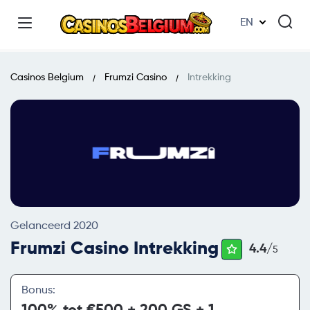
EN
Casinos Belgium
Frumzi Casino
Intrekking
Gelanceerd 2020
Frumzi Casino Intrekking
4.4/
5
Bonus: