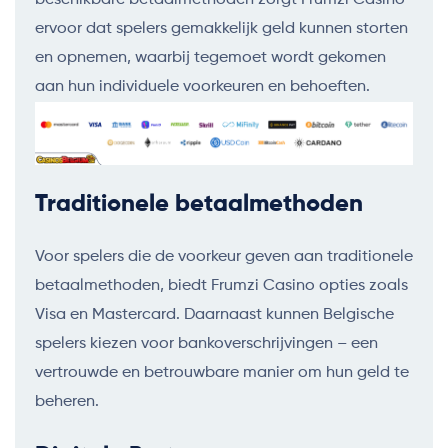
beschikbare betaalmethoden zorgt Frumzi Casino
ervoor dat spelers gemakkelijk geld kunnen storten
en opnemen, waarbij tegemoet wordt gekomen
aan hun individuele voorkeuren en behoeften.
Traditionele betaalmethoden
Voor spelers die de voorkeur geven aan traditionele
betaalmethoden, biedt Frumzi Casino opties zoals
Visa en Mastercard. Daarnaast kunnen Belgische
spelers kiezen voor bankoverschrijvingen – een
vertrouwde en betrouwbare manier om hun geld te
beheren.