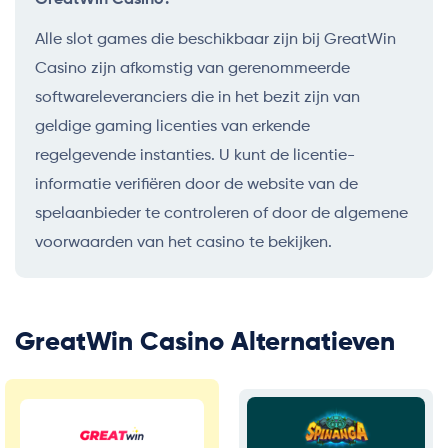
GreatWin Casino?
Alle slot games die beschikbaar zijn bij GreatWin
Casino zijn afkomstig van gerenommeerde
softwareleveranciers die in het bezit zijn van
geldige gaming licenties van erkende
regelgevende instanties. U kunt de licentie-
informatie verifiëren door de website van de
spelaanbieder te controleren of door de algemene
voorwaarden van het casino te bekijken.
GreatWin Casino Alternatieven