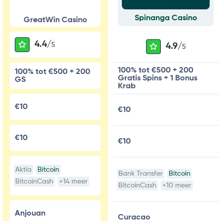
Spinanga Casino
GreatWin Casino
4.4/
5
4.9/
5
100% tot €500 + 200
100% tot €500 + 200
Gratis Spins + 1 Bonus
GS
Krab
€10
€10
€10
€10
Aktia
Bitcoin
Bank Transfer
Bitcoin
BitcoinCash
+14 meer
BitcoinCash
+10 meer
Anjouan
Curacao