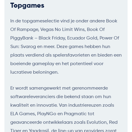
Topgames
In de topgameselectie vind je onder andere Book
Of Rampage, Vegas No Limit Wins, Book Of
PiggyBank – Black Friday, Ecuador Gold, Power Of
Sun: Svarog en meer. Deze games hebben hun
plaats verdiend als spelersfavorieten en bieden een
boeiende gameplay en het potentieel voor
lucratieve beloningen.
Er wordt samengewerkt met gerenommeerde
softwareleveranciers die bekend staan om hun
kwaliteit en innovatie. Van industriereuzen zoals
ELA Games, PlayNGo en Pragmatic tot
geavanceerde ontwikkelaars zoals Evolution, Red
Tiger en Yggdrasil, de line-up van providers zorgt