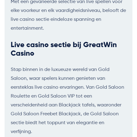
Met een gevarieerde selectie van live spellen voor
elke voorkeur en elk vaardigheidsniveau, belooft de
live casino sectie eindeloze spanning en
entertainment.
Live casino sectie bij GreatWin
Casino
Stap binnen in de luxueuze wereld van Gold
Saloon, waar spelers kunnen genieten van
eersteklas live casino ervaringen. Van Gold Saloon
Roulette en Gold Saloon VIP tot een
verscheidenheid aan Blackjack tafels, waaronder
Gold Saloon Freebet Blackjack, de Gold Saloon
sectie biedt het toppunt van elegantie en
verfijning.