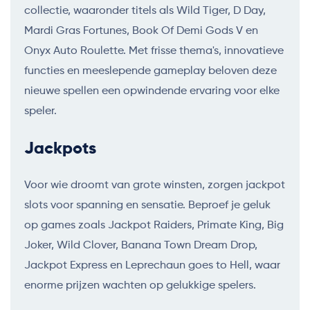
collectie, waaronder titels als Wild Tiger, D Day,
Mardi Gras Fortunes, Book Of Demi Gods V en
Onyx Auto Roulette. Met frisse thema's, innovatieve
functies en meeslepende gameplay beloven deze
nieuwe spellen een opwindende ervaring voor elke
speler.
Jackpots
Voor wie droomt van grote winsten, zorgen jackpot
slots voor spanning en sensatie. Beproef je geluk
op games zoals Jackpot Raiders, Primate King, Big
Joker, Wild Clover, Banana Town Dream Drop,
Jackpot Express en Leprechaun goes to Hell, waar
enorme prijzen wachten op gelukkige spelers.