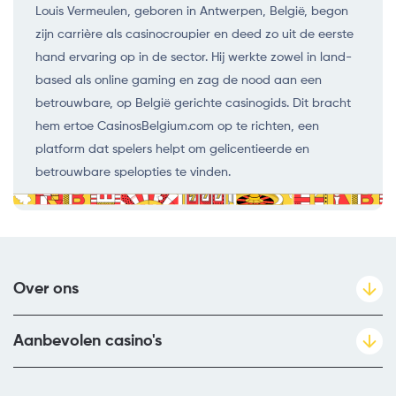
Louis Vermeulen, geboren in Antwerpen, België, begon
zijn carrière als casinocroupier en deed zo uit de eerste
hand ervaring op in de sector. Hij werkte zowel in land-
based als online gaming en zag de nood aan een
betrouwbare, op België gerichte casinogids. Dit bracht
hem ertoe CasinosBelgium.com op te richten, een
platform dat spelers helpt om gelicentieerde en
betrouwbare spelopties te vinden.
Over ons
Aanbevolen casino's