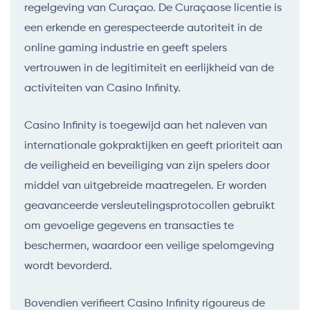
regelgeving van Curaçao. De Curaçaose licentie is
een erkende en gerespecteerde autoriteit in de
online gaming industrie en geeft spelers
vertrouwen in de legitimiteit en eerlijkheid van de
activiteiten van Casino Infinity.
Casino Infinity is toegewijd aan het naleven van
internationale gokpraktijken en geeft prioriteit aan
de veiligheid en beveiliging van zijn spelers door
middel van uitgebreide maatregelen. Er worden
geavanceerde versleutelingsprotocollen gebruikt
om gevoelige gegevens en transacties te
beschermen, waardoor een veilige spelomgeving
wordt bevorderd.
Bovendien verifieert Casino Infinity rigoureus de