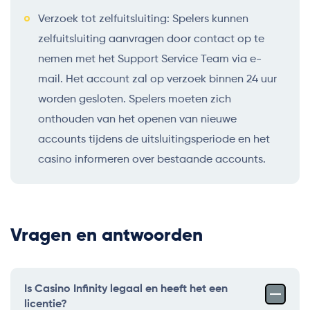
Verzoek tot zelfuitsluiting: Spelers kunnen
zelfuitsluiting aanvragen door contact op te
nemen met het Support Service Team via e-
mail. Het account zal op verzoek binnen 24 uur
worden gesloten. Spelers moeten zich
onthouden van het openen van nieuwe
accounts tijdens de uitsluitingsperiode en het
casino informeren over bestaande accounts.
Vragen en antwoorden
Is Casino Infinity legaal en heeft het een
licentie?