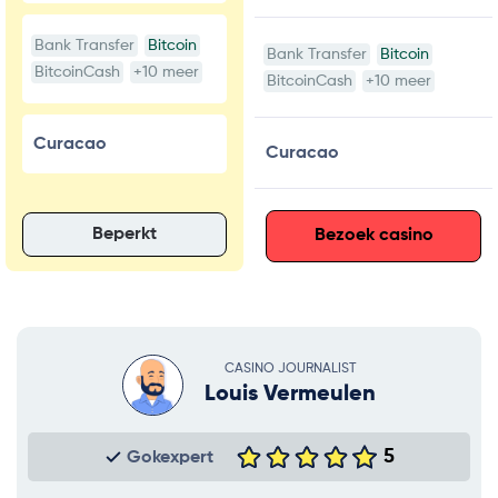
Bank Transfer
Bitcoin
Bank Transfer
Bitcoin
BitcoinCash
+10 meer
BitcoinCash
+10 meer
Curacao
Curacao
Beperkt
Bezoek casino
CASINO JOURNALIST
Louis Vermeulen
5
Gokexpert