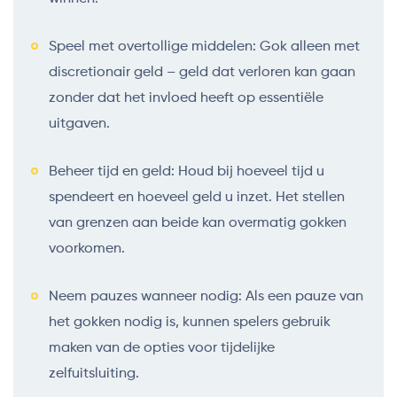
Speel met overtollige middelen: Gok alleen met
discretionair geld – geld dat verloren kan gaan
zonder dat het invloed heeft op essentiële
uitgaven.
Beheer tijd en geld: Houd bij hoeveel tijd u
spendeert en hoeveel geld u inzet. Het stellen
van grenzen aan beide kan overmatig gokken
voorkomen.
Neem pauzes wanneer nodig: Als een pauze van
het gokken nodig is, kunnen spelers gebruik
maken van de opties voor tijdelijke
zelfuitsluiting.