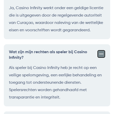
Ja, Casino Infinity werkt onder een geldige licentie
die is uitgegeven door de regelgevende autoriteit
van Curaçao, waardoor naleving van de wettelijke
eisen en voorschriften wordt gegarandeerd.
Wat zijn mijn rechten als speler bij Casino
Infinity?
Als speler bij Casino Infinity heb je recht op een
veilige spelomgeving, een eerlijke behandeling en
toegang tot ondersteunende diensten.
Spelersrechten worden gehandhaafd met
transparantie en integriteit.