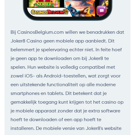
Bij CasinosBelgium.com willen we benadrukken dat
Joker8 Casino geen mobiele app aanbiedt. Dit
belemmert je spelervaring echter niet. In feite hoef
je geen app te downloaden om bij Joker8 te
spelen. Hun website is volledig compatibel met
zowel iOS- als Android-toestellen, wat zorgt voor
een uitstekende functionaliteit op alle moderne
smartphones en tablets. Dit betekent dat je
gemakkelijk toegang kunt krijgen tot het casino op
je mobiele apparaat zonder dat je extra software
hoeft te downloaden of een app hoeft te
installeren. De mobiele versie van Joker8's website