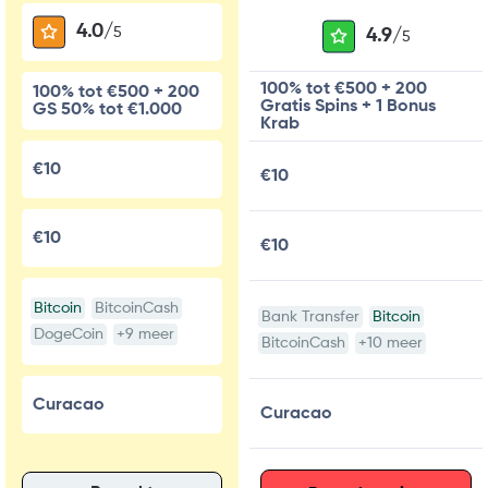
4.0/
5
4.9/
5
100% tot €500 + 200
100% tot €500 + 200
Gratis Spins + 1 Bonus
GS 50% tot €1.000
Krab
€10
€10
€10
€10
Bitcoin
BitcoinCash
Bank Transfer
Bitcoin
DogeCoin
+9 meer
BitcoinCash
+10 meer
Curacao
Curacao