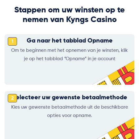
Stappen om uw winsten op te
nemen van Kyngs Casino
Ga naar het tabblad Opname
1
Om te beginnen met het opnemen van je winsten, klik
je op het tabblad “Opname” in je account
Selecteer uw gewenste betaalmethode
2
Kies uw gewenste betaalmethode uit de beschikbare
opties voor opname.