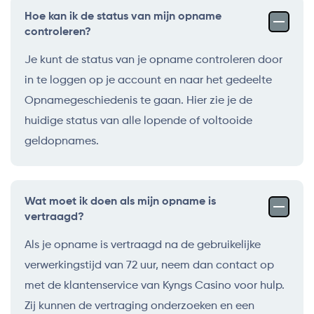
Hoe kan ik de status van mijn opname
controleren?
Je kunt de status van je opname controleren door
in te loggen op je account en naar het gedeelte
Opnamegeschiedenis te gaan. Hier zie je de
huidige status van alle lopende of voltooide
geldopnames.
Wat moet ik doen als mijn opname is
vertraagd?
Als je opname is vertraagd na de gebruikelijke
verwerkingstijd van 72 uur, neem dan contact op
met de klantenservice van Kyngs Casino voor hulp.
Zij kunnen de vertraging onderzoeken en een