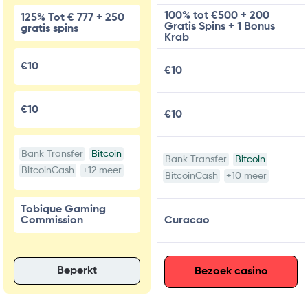
100% tot €500 + 200
125% Tot € 777 + 250
Gratis Spins + 1 Bonus
gratis spins
Krab
€10
€10
€10
€10
Bank Transfer
Bitcoin
Bank Transfer
Bitcoin
BitcoinCash
+12 meer
BitcoinCash
+10 meer
Tobique Gaming
Commission
Curacao
Beperkt
Bezoek casino