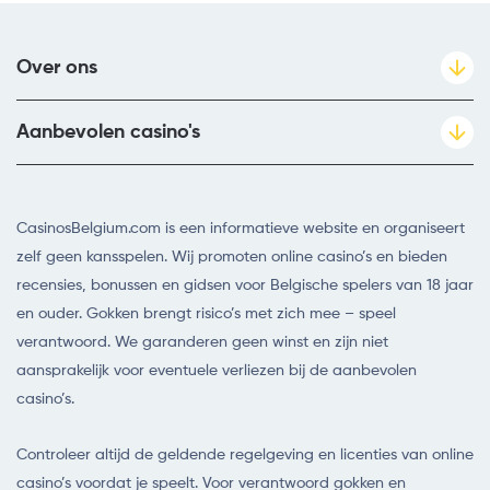
Over ons
Aanbevolen casino's
CasinosBelgium.com is een informatieve website en organiseert
zelf geen kansspelen. Wij promoten online casino’s en bieden
recensies, bonussen en gidsen voor Belgische spelers van 18 jaar
en ouder. Gokken brengt risico’s met zich mee – speel
verantwoord. We garanderen geen winst en zijn niet
aansprakelijk voor eventuele verliezen bij de aanbevolen
casino’s.
Controleer altijd de geldende regelgeving en licenties van online
casino’s voordat je speelt. Voor verantwoord gokken en