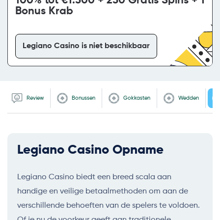
100% tot €1.500 + 250 Gratis Spins + 1
Bonus Krab
Legiano Casino is niet beschikbaar
Review
Bonussen
Gokkasten
Wedden
Legiano Casino Opname
Legiano Casino biedt een breed scala aan
handige en veilige betaalmethoden om aan de
verschillende behoeften van de spelers te voldoen.