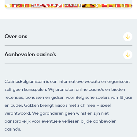
Over ons
Aanbevolen casino's
CasinosBelgium.com is een informatieve website en organiseert
zelf geen kansspelen. Wij promoten online casino’s en bieden
recensies, bonussen en gidsen voor Belgische spelers van 18 jaar
en ouder. Gokken brengt risico’s met zich mee – speel
verantwoord. We garanderen geen winst en zijn niet
aansprakelijk voor eventuele verliezen bij de aanbevolen
casino’s.