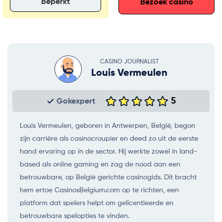
Beperkt
Bezoek casino
CASINO JOURNALIST
Louis Vermeulen
5
Gokexpert
Louis Vermeulen, geboren in Antwerpen, België, begon
zijn carrière als casinocroupier en deed zo uit de eerste
hand ervaring op in de sector. Hij werkte zowel in land-
based als online gaming en zag de nood aan een
betrouwbare, op België gerichte casinogids. Dit bracht
hem ertoe CasinosBelgium.com op te richten, een
platform dat spelers helpt om gelicentieerde en
betrouwbare spelopties te vinden.