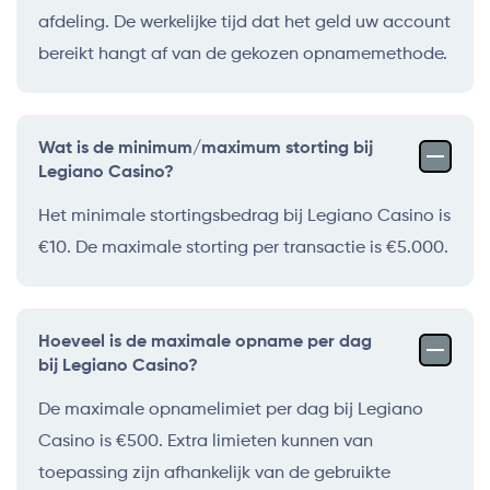
afdeling. De werkelijke tijd dat het geld uw account
bereikt hangt af van de gekozen opnamemethode.
Wat is de minimum/maximum storting bij
Legiano Casino?
Het minimale stortingsbedrag bij Legiano Casino is
€10. De maximale storting per transactie is €5.000.
Hoeveel is de maximale opname per dag
bij Legiano Casino?
De maximale opnamelimiet per dag bij Legiano
Casino is €500. Extra limieten kunnen van
toepassing zijn afhankelijk van de gebruikte