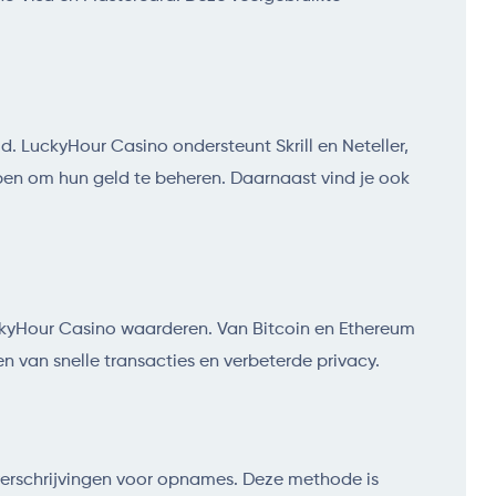
d. LuckyHour Casino ondersteunt Skrill en Neteller,
ben om hun geld te beheren. Daarnaast vind je ook
uckyHour Casino waarderen. Van Bitcoin en Ethereum
 van snelle transacties en verbeterde privacy.
verschrijvingen voor opnames. Deze methode is