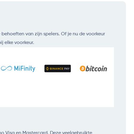
hoeften van zijn spelers. Of je nu de voorkeur
j elke voorkeur.
no Visa en Mastercard. Deze veelgebruikte