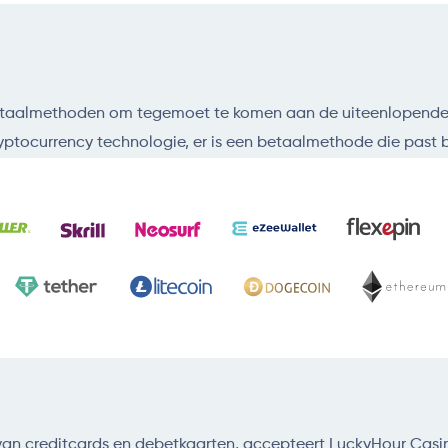
etaalmethoden om tegemoet te komen aan de uiteenlopende be
yptocurrency technologie, er is een betaalmethode die past bi
van creditcards en debetkaarten, accepteert LuckyHour Casi