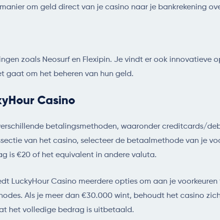
e manier om geld direct van je casino naar je bankrekening ov
gen zoals Neosurf en Flexipin. Je vindt er ook innovatieve o
het gaat om het beheren van hun geld.
kyHour Casino
 verschillende betalingsmethoden, waaronder creditcards/deb
sectie van het casino, selecteer de betaalmethode van je voo
g is €20 of het equivalent in andere valuta.
iedt LuckyHour Casino meerdere opties om aan je voorkeure
odes. Als je meer dan €30.000 wint, behoudt het casino zich 
 het volledige bedrag is uitbetaald.