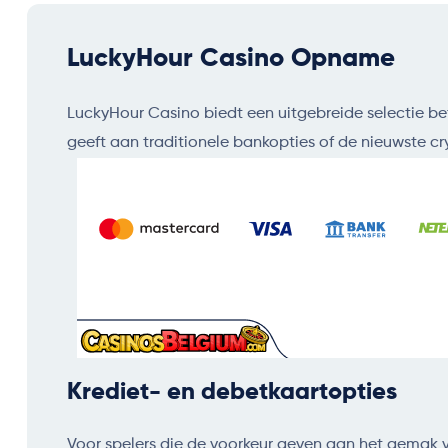
LuckyHour Casino Opname
LuckyHour Casino biedt een uitgebreide selectie b
geeft aan traditionele bankopties of de nieuwste cr
Krediet- en debetkaartopties
Voor spelers die de voorkeur geven aan het gemak 