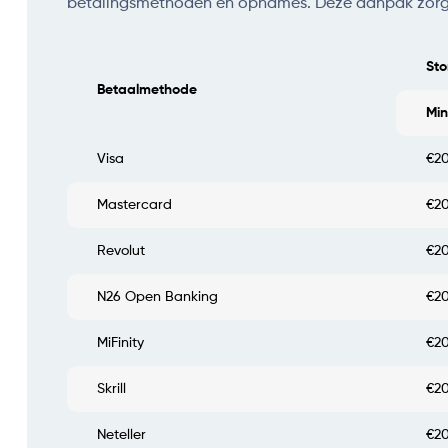
betalingsmethoden en opnames. Deze aanpak zorgt e
Sto
Betaalmethode
Min
Visa
€2
Mastercard
€2
Revolut
€2
N26 Open Banking
€2
MiFinity
€2
Skrill
€2
Neteller
€2