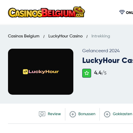
ONL
Casinos Belgium
LuckyHour Casino
Intrekking
Gelanceerd 2024
LuckyHour Cas
4.4/
5
Review
Bonussen
Gokkasten