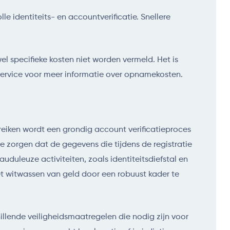
 identiteits- en accountverificatie. Snellere
 specifieke kosten niet worden vermeld. Het is
ervice voor meer informatie over opnamekosten.
bereiken wordt een grondig account verificatieproces
te zorgen dat de gegevens die tijdens de registratie
auduleuze activiteiten, zoals identiteitsdiefstal en
et witwassen van geld door een robuust kader te
illende veiligheidsmaatregelen die nodig zijn voor