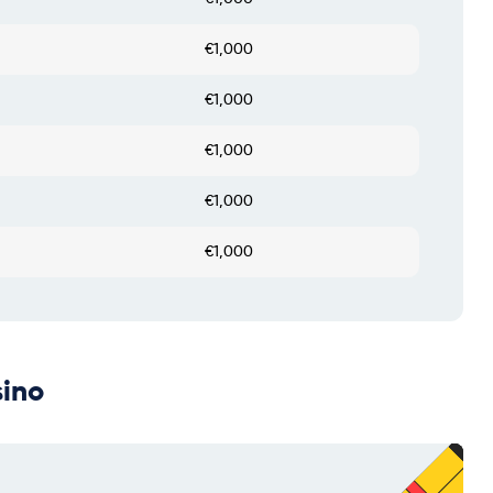
€1,000
€1,000
€1,000
€1,000
€1,000
ino