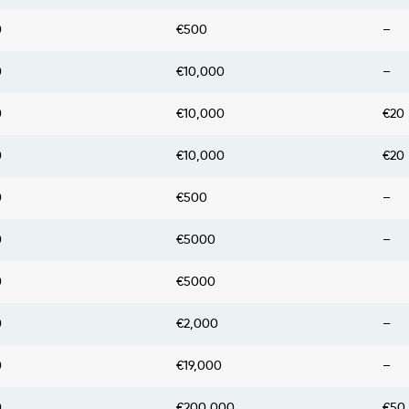
0
€500
–
0
€10,000
–
0
€10,000
€20
0
€10,000
€20
0
€500
–
0
€5000
–
0
€5000
0
€2,000
–
0
€19,000
–
0
€200,000
€50