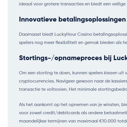
ideaal voor grotere transacties en biedt een veilig
Innovatieve betalingsoplossingen
Daarnaast biedt LuckyHour Casino betalingsoplossin
spelers nog meer flexibiliteit en gemak bieden als 
Stortings-/opnameproces bij Luc
Om een storting te doen, kunnen spelers kiezen uit
cryptocurrencies. Navigeer gewoon naar de kassiers
transactie te voltooien. Het minimale stortingsbedra
Als het aankomt op het opnemen van je winsten, b
voor zowel credit/debitcards als andere betaalmeth
maandelijkse termijnen van maximaal €10.000 totdat