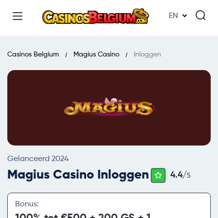
EN
Casinos Belgium
Magius Casino
Inloggen
Gelanceerd 2024
Magius Casino Inloggen
4.4/
5
Bonus: