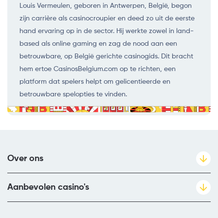
Louis Vermeulen, geboren in Antwerpen, België, begon
zijn carrière als casinocroupier en deed zo uit de eerste
hand ervaring op in de sector. Hij werkte zowel in land-
based als online gaming en zag de nood aan een
betrouwbare, op België gerichte casinogids. Dit bracht
hem ertoe CasinosBelgium.com op te richten, een
platform dat spelers helpt om gelicentieerde en
betrouwbare spelopties te vinden.
Over ons
Aanbevolen casino's