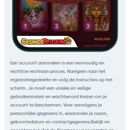
Een account aanmaken is een eenvoudig en
rechttoe rechtaan proces. Navigeer naar het
registratiegedeelte en volg de instructies op het
scherm. Je moet een unieke en veilige
gebruikersnaam en wachtwoord kiezen om je
account te beschermen. Voer vervolgens je
persoonlijke gegevens in, waaronder je naam,
geboortedatum en contactgegevens.Bekijk en