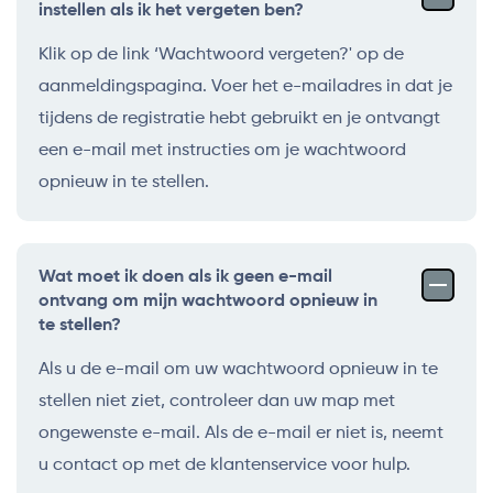
instellen als ik het vergeten ben?
Klik op de link ‘Wachtwoord vergeten?' op de
aanmeldingspagina. Voer het e-mailadres in dat je
tijdens de registratie hebt gebruikt en je ontvangt
een e-mail met instructies om je wachtwoord
opnieuw in te stellen.
Wat moet ik doen als ik geen e-mail
ontvang om mijn wachtwoord opnieuw in
te stellen?
Als u de e-mail om uw wachtwoord opnieuw in te
stellen niet ziet, controleer dan uw map met
ongewenste e-mail. Als de e-mail er niet is, neemt
u contact op met de klantenservice voor hulp.