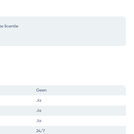
 licentie
Geen
Ja
Ja
Ja
24/7