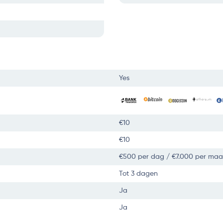
Yes
€10
€10
€500 per dag / €7.000 per ma
Tot 3 dagen
Ja
Ja