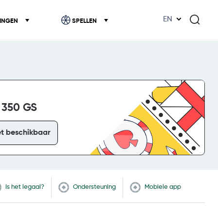
EN
INGEN
SPELLEN
 350 GS
et beschikbaar
Is het legaal?
Ondersteuning
Mobiele app