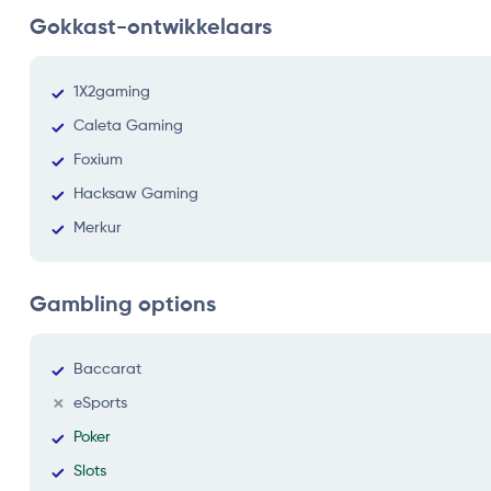
Gokkast-ontwikkelaars
1X2gaming
Caleta Gaming
Foxium
Hacksaw Gaming
Merkur
Platipus
Pragmatic Play
Gambling options
Red Tiger
Swintt
Baccarat
eSports
Poker
Slots