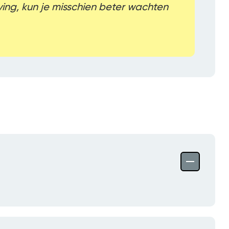
ving, kun je misschien beter wachten