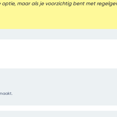
 optie, maar als je voorzichtig bent met regelge
emaakt.