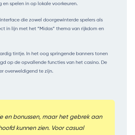
 en spelen in op lokale voorkeuren.
nterface die zowel doorgewinterde spelers als
 in lijn met het “Midas” thema van rijkdom en
ardig tintje. In het oog springende banners tonen
 op de opvallende functies van het casino. De
er overweldigend te zijn.
tie en bonussen, maar het gebrek aan
 hoofd kunnen zien. Voor casual