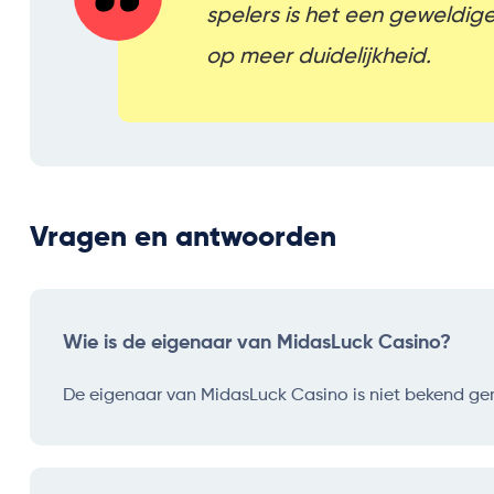
spelers is het een geweldige
op meer duidelijkheid.
Vragen en antwoorden
Wie is de eigenaar van MidasLuck Casino?
De eigenaar van MidasLuck Casino is niet bekend g