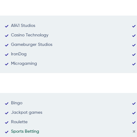
All41 Studios
Casino Technology
Gameburger Studios
IronDog
Microgaming
Play’n Go
Quickspin
Relax Gaming
Thunderkick
Bingo
Jackpot games
Roulette
Sports Betting