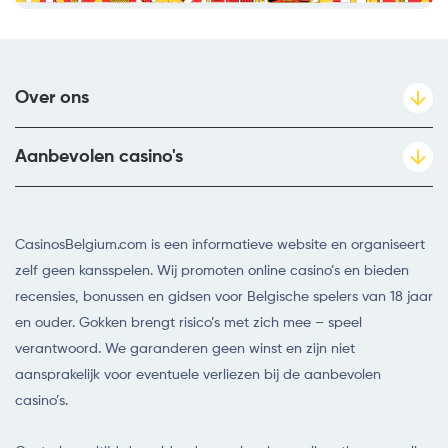
Over ons
Aanbevolen casino's
CasinosBelgium.com is een informatieve website en organiseert
zelf geen kansspelen. Wij promoten online casino’s en bieden
recensies, bonussen en gidsen voor Belgische spelers van 18 jaar
en ouder. Gokken brengt risico’s met zich mee – speel
verantwoord. We garanderen geen winst en zijn niet
aansprakelijk voor eventuele verliezen bij de aanbevolen
casino’s.