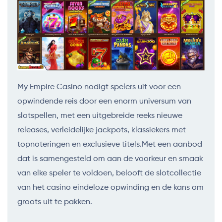
My Empire Casino nodigt spelers uit voor een
opwindende reis door een enorm universum van
slotspellen, met een uitgebreide reeks nieuwe
releases, verleidelijke jackpots, klassiekers met
topnoteringen en exclusieve titels.Met een aanbod
dat is samengesteld om aan de voorkeur en smaak
van elke speler te voldoen, belooft de slotcollectie
van het casino eindeloze opwinding en de kans om
groots uit te pakken.