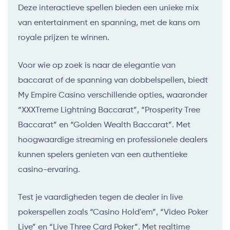
Deze interactieve spellen bieden een unieke mix
van entertainment en spanning, met de kans om
royale prijzen te winnen.
Voor wie op zoek is naar de elegantie van
baccarat of de spanning van dobbelspellen, biedt
My Empire Casino verschillende opties, waaronder
“XXXTreme Lightning Baccarat”, “Prosperity Tree
Baccarat” en “Golden Wealth Baccarat”. Met
hoogwaardige streaming en professionele dealers
kunnen spelers genieten van een authentieke
casino-ervaring.
Test je vaardigheden tegen de dealer in live
pokerspellen zoals “Casino Hold'em”, “Video Poker
Live” en “Live Three Card Poker”. Met realtime