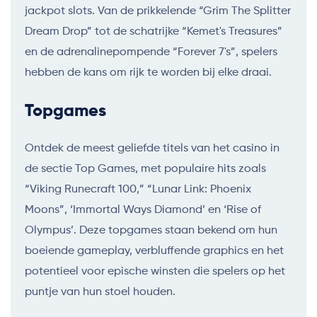
jackpot slots. Van de prikkelende “Grim The Splitter
Dream Drop” tot de schatrijke “Kemet's Treasures”
en de adrenalinepompende “Forever 7's”, spelers
hebben de kans om rijk te worden bij elke draai.
Topgames
Ontdek de meest geliefde titels van het casino in
de sectie Top Games, met populaire hits zoals
“Viking Runecraft 100,” “Lunar Link: Phoenix
Moons”, ‘Immortal Ways Diamond’ en ‘Rise of
Olympus’. Deze topgames staan bekend om hun
boeiende gameplay, verbluffende graphics en het
potentieel voor epische winsten die spelers op het
puntje van hun stoel houden.