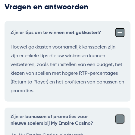
Vragen en antwoorden
Zijn er tips om te winnen met gokkasten?
Hoewel gokkasten voornamelijk kansspelen zijn,
zijn er enkele tips die uw winkansen kunnen
verbeteren, zoals het instellen van een budget, het
kiezen van spellen met hogere RTP-percentages
(Return to Player) en het profiteren van bonussen en
promoties.
Zijn er bonussen of promoties voor
nieuwe spelers bij My Empire Casino?