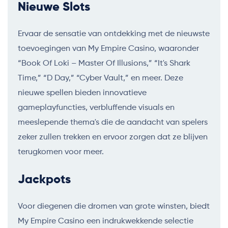
Nieuwe Slots
Ervaar de sensatie van ontdekking met de nieuwste
toevoegingen van My Empire Casino, waaronder
“Book Of Loki – Master Of Illusions,” “It's Shark
Time,” “D Day,” “Cyber Vault,” en meer. Deze
nieuwe spellen bieden innovatieve
gameplayfuncties, verbluffende visuals en
meeslepende thema's die de aandacht van spelers
zeker zullen trekken en ervoor zorgen dat ze blijven
terugkomen voor meer.
Jackpots
Voor diegenen die dromen van grote winsten, biedt
My Empire Casino een indrukwekkende selectie