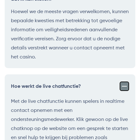
Hoewel we de meeste vragen verwelkomen, kunnen
bepaalde kwesties met betrekking tot gevoelige
informatie om veiligheidsredenen aanvullende
verificatie vereisen. Zorg ervoor dat u de nodige
details verstrekt wanneer u contact opneemt met
het casino.
Hoe werkt de live chatfunctie?
Met de live chatfunctie kunnen spelers in realtime
contact opnemen met een
ondersteuningsmedewerker. Klik gewoon op de live
chatknop op de website om een gesprek te starten
en snel hulp te krijgen bij problemen zoals