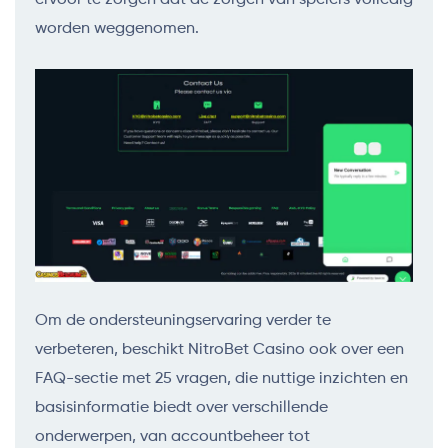
ervoor te zorgen dat de zorgen van spelers volledig
worden weggenomen.
Om de ondersteuningservaring verder te
verbeteren, beschikt NitroBet Casino ook over een
FAQ-sectie met 25 vragen, die nuttige inzichten en
basisinformatie biedt over verschillende
onderwerpen, van accountbeheer tot