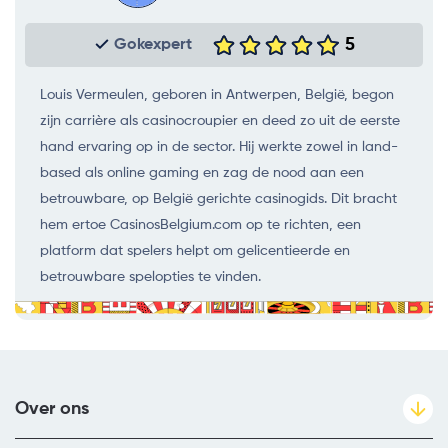
5
Gokexpert
Louis Vermeulen, geboren in Antwerpen, België, begon
zijn carrière als casinocroupier en deed zo uit de eerste
hand ervaring op in de sector. Hij werkte zowel in land-
based als online gaming en zag de nood aan een
betrouwbare, op België gerichte casinogids. Dit bracht
hem ertoe CasinosBelgium.com op te richten, een
platform dat spelers helpt om gelicentieerde en
betrouwbare spelopties te vinden.
Over ons