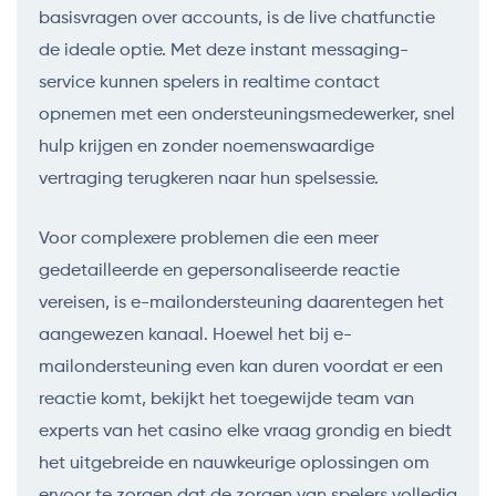
basisvragen over accounts, is de live chatfunctie
de ideale optie. Met deze instant messaging-
service kunnen spelers in realtime contact
opnemen met een ondersteuningsmedewerker, snel
hulp krijgen en zonder noemenswaardige
vertraging terugkeren naar hun spelsessie.
Voor complexere problemen die een meer
gedetailleerde en gepersonaliseerde reactie
vereisen, is e-mailondersteuning daarentegen het
aangewezen kanaal. Hoewel het bij e-
mailondersteuning even kan duren voordat er een
reactie komt, bekijkt het toegewijde team van
experts van het casino elke vraag grondig en biedt
het uitgebreide en nauwkeurige oplossingen om