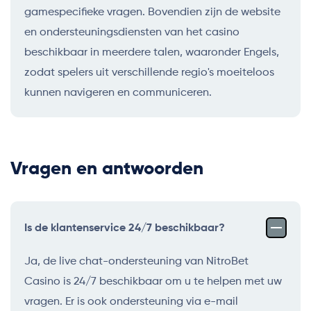
gamespecifieke vragen. Bovendien zijn de website
en ondersteuningsdiensten van het casino
beschikbaar in meerdere talen, waaronder Engels,
zodat spelers uit verschillende regio's moeiteloos
kunnen navigeren en communiceren.
Vragen en antwoorden
Is de klantenservice 24/7 beschikbaar?
Ja, de live chat-ondersteuning van NitroBet
Casino is 24/7 beschikbaar om u te helpen met uw
vragen. Er is ook ondersteuning via e-mail