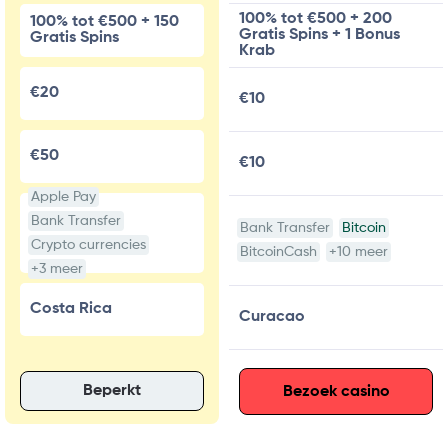
100% tot €500 + 200
100% tot €500 + 150
Gratis Spins + 1 Bonus
Gratis Spins
Krab
€20
€10
€50
€10
Apple Pay
Bank Transfer
Bank Transfer
Bitcoin
Crypto currencies
BitcoinCash
+10 meer
+3 meer
Costa Rica
Curacao
Beperkt
Bezoek casino