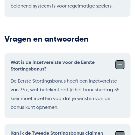
belonend systeem is voor regelmatige spelers.
Vragen en antwoorden
Wat is de inzetvereiste voor de Eerste
Stortingsbonus?
De Eerste Stortingsbonus heeft een inzetvereiste
van 35x, wat betekent dat je het bonusbedrag 35
keer moet inzetten voordat je winsten van de
bonus kunt opnemen.
Kan ik de Tweede Stortingsbonus claimen