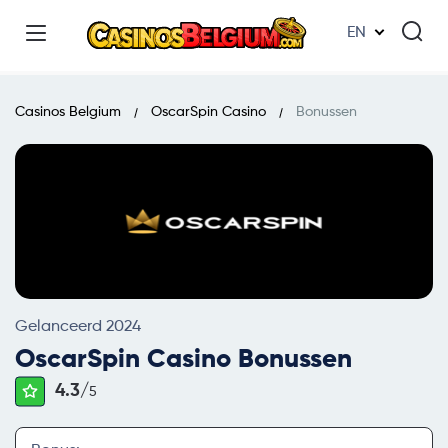
EN
Casinos Belgium
OscarSpin Casino
Bonussen
Gelanceerd 2024
OscarSpin Casino Bonussen
4.3/
5