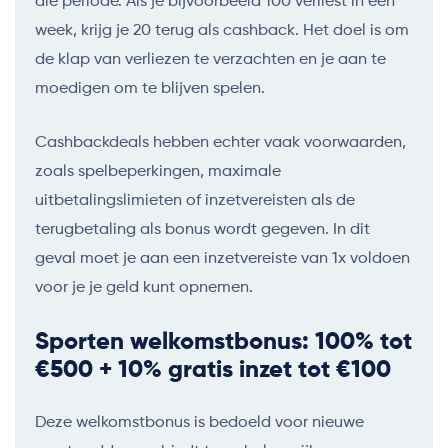
die periode. Als je bijvoorbeeld 100 verliest in een
week, krijg je 20 terug als cashback. Het doel is om
de klap van verliezen te verzachten en je aan te
moedigen om te blijven spelen.
Cashbackdeals hebben echter vaak voorwaarden,
zoals spelbeperkingen, maximale
uitbetalingslimieten of inzetvereisten als de
terugbetaling als bonus wordt gegeven. In dit
geval moet je aan een inzetvereiste van 1x voldoen
voor je je geld kunt opnemen.
Sporten welkomstbonus: 100% tot
€500 + 10% gratis inzet tot €100
Deze welkomstbonus is bedoeld voor nieuwe