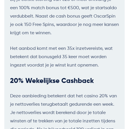
een 100% match bonus tot €500, wat je startsaldo
verdubbelt. Naast de cash bonus geeft OscarSpin
je ook 150 Free Spins, waardoor je nog meer kansen
krijgt om te winnen.
Het aanbod komt met een 35x inzetvereiste, wat
betekent dat bonusgeld 35 keer moet worden
ingezet voordat je je winst kunt opnemen.
20% Wekelijkse Cashback
Deze aanbieding betekent dat het casino 20% van
je nettoverlies terugbetaalt gedurende een week.
Je nettoverlies wordt berekend door je totale
winsten af te trekken van je totale inzetten tijdens