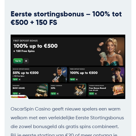
Eerste stortingsbonus – 100% tot
€500 + 150 FS
OscarSpin Casino geeft nieuwe spelers een warm
welkom met een verleidelijke Eerste Stortingsbonus
die zowel bonusgeld als gratis spins combineert.
Bij je eerste storting van €20 of meer ontvang je