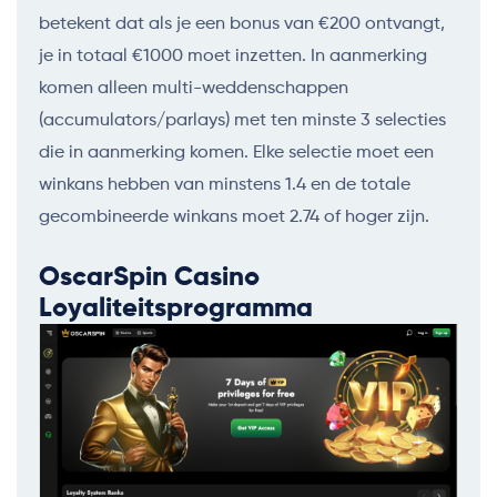
betekent dat als je een bonus van €200 ontvangt,
je in totaal €1000 moet inzetten. In aanmerking
komen alleen multi-weddenschappen
(accumulators/parlays) met ten minste 3 selecties
die in aanmerking komen. Elke selectie moet een
winkans hebben van minstens 1.4 en de totale
gecombineerde winkans moet 2.74 of hoger zijn.
OscarSpin Casino
Loyaliteitsprogramma