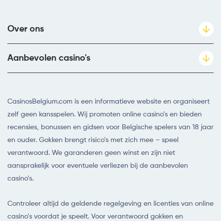
Over ons
Aanbevolen casino's
CasinosBelgium.com is een informatieve website en organiseert
zelf geen kansspelen. Wij promoten online casino’s en bieden
recensies, bonussen en gidsen voor Belgische spelers van 18 jaar
en ouder. Gokken brengt risico’s met zich mee – speel
verantwoord. We garanderen geen winst en zijn niet
aansprakelijk voor eventuele verliezen bij de aanbevolen
casino’s.
Controleer altijd de geldende regelgeving en licenties van online
casino’s voordat je speelt. Voor verantwoord gokken en