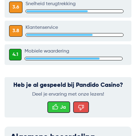
Snelheid terugtrekking
3.6
Klantenservice
3.8
Mobiele waardering
4.1
Heb je al gespeeld bij Pandido Casino?
Deel je ervaring met onze lezers!
Ja