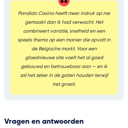
Pandido Casino heeft meer indruk op me
gemaakt dan ik had verwacht. Het
combineert variatie, snelheid en een
speels thema op een manier die opvalt in
de Belgische markt. Voor een
gloednieuwe site voelt het al goed
gebouwd en betrouwbaar aan — en ik
zal het zeker in de gaten houden terwijl
het groeit.
Vragen en antwoorden