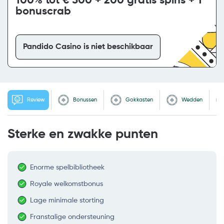
100% tot € 500 + 200 gratis spins + 1
bonuscrab
Pandido Casino is niet beschikbaar
Review
Bonussen
Gokkasten
Wedden
Sterke en zwakke punten
Enorme spelbibliotheek
Royale welkomstbonus
Lage minimale storting
Franstalige ondersteuning