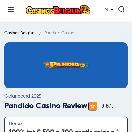
EN
Casinos Belgium
Pandido Casino
Gelanceerd 2025
Pandido Casino Review
3.8/
5
Bonus: