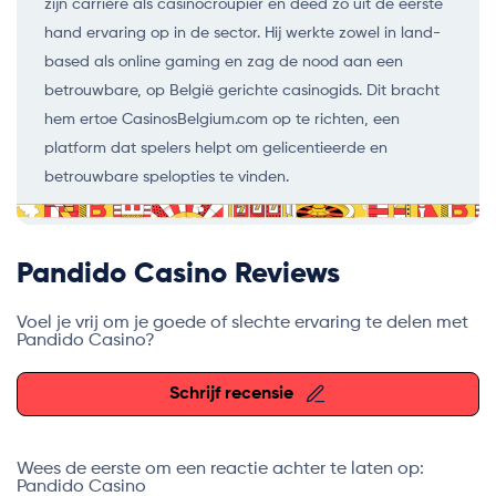
zijn carrière als casinocroupier en deed zo uit de eerste
hand ervaring op in de sector. Hij werkte zowel in land-
based als online gaming en zag de nood aan een
betrouwbare, op België gerichte casinogids. Dit bracht
hem ertoe CasinosBelgium.com op te richten, een
platform dat spelers helpt om gelicentieerde en
betrouwbare spelopties te vinden.
Pandido Casino Reviews
Voel je vrij om je goede of slechte ervaring te delen met
Pandido Casino?
Schrijf recensie
Wees de eerste om een reactie achter te laten op:
Pandido Casino