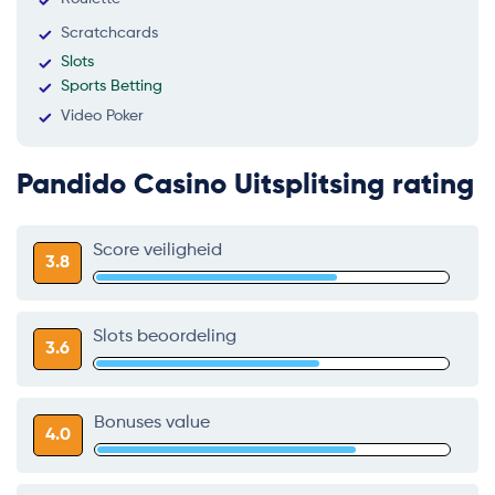
Scratchcards
Slots
Sports Betting
Video Poker
Pandido Casino Uitsplitsing rating
Score veiligheid
3.8
Slots beoordeling
3.6
Bonuses value
4.0