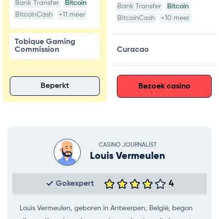
Bank Transfer
Bitcoin
Bank Transfer
Bitcoin
BitcoinCash
+11 meer
BitcoinCash
+10 meer
Tobique Gaming
Commission
Curacao
Beperkt
Bezoek casino
CASINO JOURNALIST
Louis Vermeulen
4
Gokexpert
Louis Vermeulen, geboren in Antwerpen, België, begon