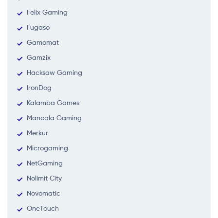
Felix Gaming
Fugaso
Gamomat
Gamzix
Hacksaw Gaming
IronDog
Kalamba Games
Mancala Gaming
Merkur
Microgaming
NetGaming
Nolimit City
Novomatic
OneTouch