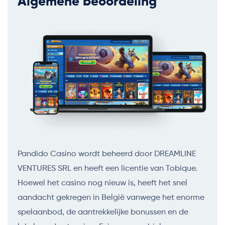
Algemene beoordeling
Pandido Casino wordt beheerd door DREAMLINE
VENTURES SRL en heeft een licentie van Tobique.
Hoewel het casino nog nieuw is, heeft het snel
aandacht gekregen in België vanwege het enorme
spelaanbod, de aantrekkelijke bonussen en de