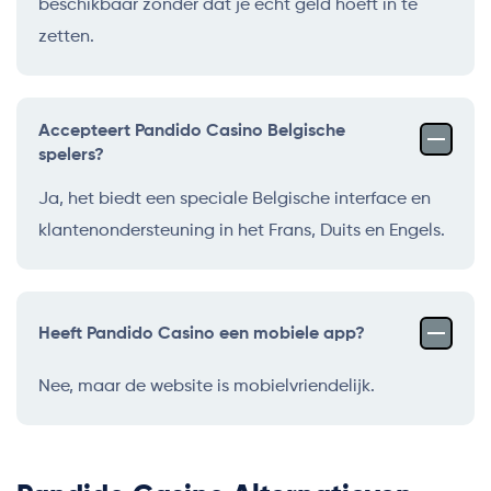
beschikbaar zonder dat je echt geld hoeft in te
zetten.
Accepteert Pandido Casino Belgische
spelers?
Ja, het biedt een speciale Belgische interface en
klantenondersteuning in het Frans, Duits en Engels.
Heeft Pandido Casino een mobiele app?
Nee, maar de website is mobielvriendelijk.