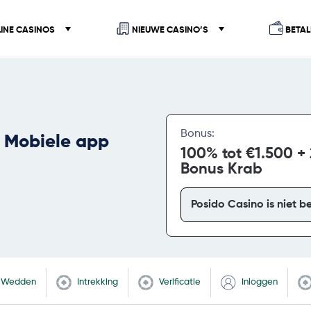
INE CASINOS
NIEUWE CASINO’S
BETAL
Bonus:
 Mobiele app
100% tot €1.500 + 
Bonus Krab
Posido Casino is niet b
Wedden
Intrekking
Verificatie
Inloggen