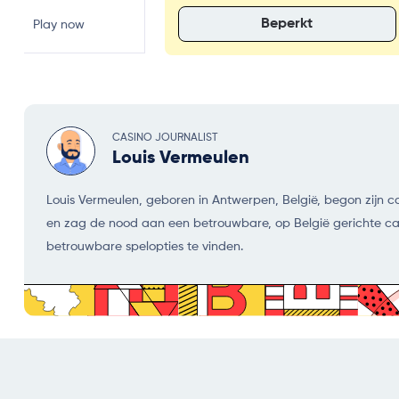
Beperkt
Play now
CASINO JOURNALIST
Louis Vermeulen
Louis Vermeulen, geboren in Antwerpen, België, begon zijn ca
en zag de nood aan een betrouwbare, op België gerichte casi
betrouwbare spelopties te vinden.