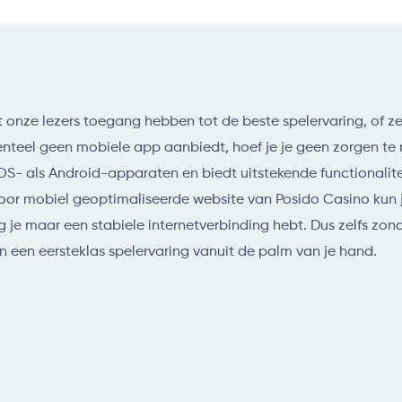
 onze lezers toegang hebben tot de beste spelervaring, of z
nteel geen mobiele app aanbiedt, hoef je je geen zorgen te
OS- als Android-apparaten en biedt uitstekende functionalite
or mobiel geoptimaliseerde website van Posido Casino kun je
ng je maar een stabiele internetverbinding hebt. Dus zelfs zon
n een eersteklas spelervaring vanuit de palm van je hand.