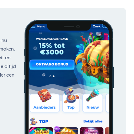
e nu
 maken.
it en
 altijd
der een