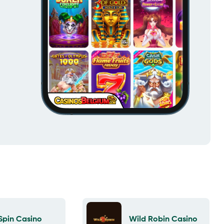
Spin Casino
Wild Robin Casino