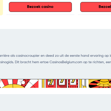
Bezoek casino
Bezoek
rrière als casinocroupier en deed zo uit de eerste hand ervaring op i
nogids. Dit bracht hem ertoe CasinosBelgium.com op te richten, een