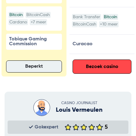
Bitcoin
BitcoinCash
Bank Transfer
Bitcoin
Cardano
+7 meer
BitcoinCash
+10 meer
Tobique Gaming
Commission
Curacao
Beperkt
Bezoek casino
CASINO JOURNALIST
Louis Vermeulen
5
Gokexpert