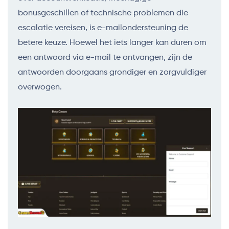
bonusgeschillen of technische problemen die
escalatie vereisen, is e-mailondersteuning de
betere keuze. Hoewel het iets langer kan duren om
een antwoord via e-mail te ontvangen, zijn de
antwoorden doorgaans grondiger en zorgvuldiger
overwogen.