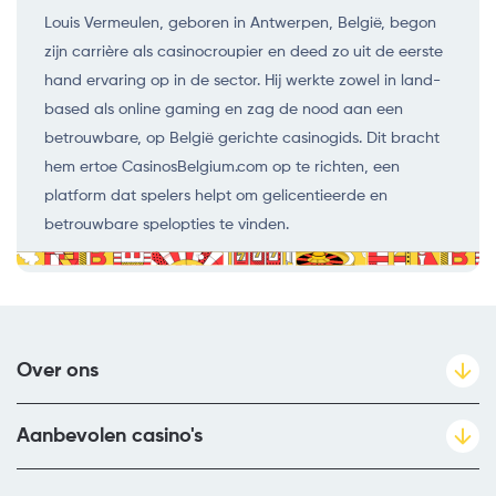
Louis Vermeulen, geboren in Antwerpen, België, begon
zijn carrière als casinocroupier en deed zo uit de eerste
hand ervaring op in de sector. Hij werkte zowel in land-
based als online gaming en zag de nood aan een
betrouwbare, op België gerichte casinogids. Dit bracht
hem ertoe CasinosBelgium.com op te richten, een
platform dat spelers helpt om gelicentieerde en
betrouwbare spelopties te vinden.
Over ons
Aanbevolen casino's