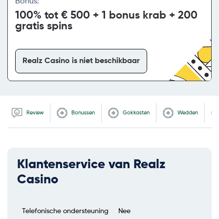
Bonus:
100% tot € 500 + 1 bonus krab + 200
gratis spins
Realz Casino is niet beschikbaar
Review
Bonussen
Gokkasten
Wedden
Klantenservice van Realz
Casino
Telefonische ondersteuning
Nee