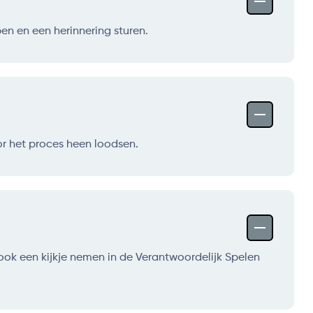
en en een herinnering sturen.
or het proces heen loodsen.
 ook een kijkje nemen in de Verantwoordelijk Spelen