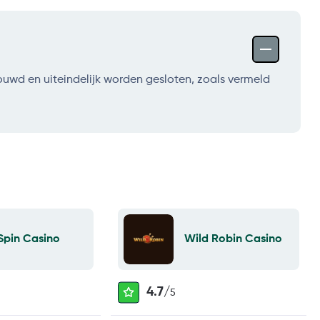
uwd en uiteindelijk worden gesloten, zoals vermeld
Spin Casino
Wild Robin Casino
4.7/
5