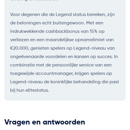
Voor degenen die de Legend status bereiken, zijn
de beloningen echt buitengewoon. Met een
indrukwekkende cashbackbonus van 15% op
verliezen en een maandelijkse opnamelimiet van
€20.000, genieten spelers op Legend-niveau van
ongeëvenaarde voordelen en kansen op succes. In
combinatie met de persoonlijke service van een
toegewijde accountmanager, krijgen spelers op
Legend-niveau de koninklijke behandeling die past
bij hun elitestatus.
Vragen en antwoorden