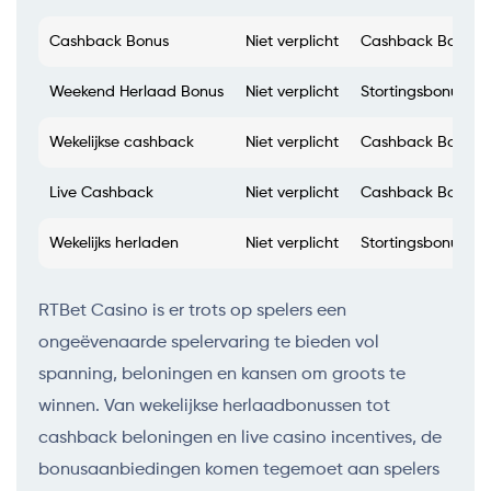
Cashback Bonus
Niet verplicht
Cashback Bonus
Weekend Herlaad Bonus
Niet verplicht
Stortingsbonus
Wekelijkse cashback
Niet verplicht
Cashback Bonus
Live Cashback
Niet verplicht
Cashback Bonus
Wekelijks herladen
Niet verplicht
Stortingsbonus
RTBet Casino is er trots op spelers een
ongeëvenaarde spelervaring te bieden vol
spanning, beloningen en kansen om groots te
winnen. Van wekelijkse herlaadbonussen tot
cashback beloningen en live casino incentives, de
bonusaanbiedingen komen tegemoet aan spelers