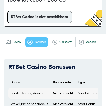
100% tot €500 + 200 GS
RTBet Casino is niet beschikbaar
Review
Bonussen
Gokkasten
Wedden
RTBet Casino Bonussen
Bonus
Bonus code
Type
Eerste stortingsbonus
Niet verplicht
Sports Stortingsb
Wekelijkse herlaadbonus
Niet verplicht
Stort Bonus