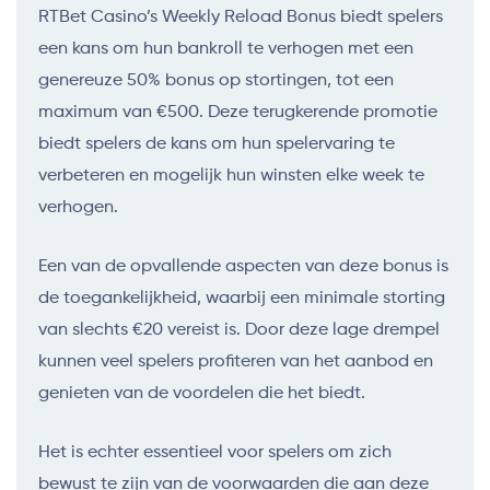
RTBet Casino’s Weekly Reload Bonus biedt spelers
een kans om hun bankroll te verhogen met een
genereuze 50% bonus op stortingen, tot een
maximum van €500. Deze terugkerende promotie
biedt spelers de kans om hun spelervaring te
verbeteren en mogelijk hun winsten elke week te
verhogen.
Een van de opvallende aspecten van deze bonus is
de toegankelijkheid, waarbij een minimale storting
van slechts €20 vereist is. Door deze lage drempel
kunnen veel spelers profiteren van het aanbod en
genieten van de voordelen die het biedt.
Het is echter essentieel voor spelers om zich
bewust te zijn van de voorwaarden die aan deze