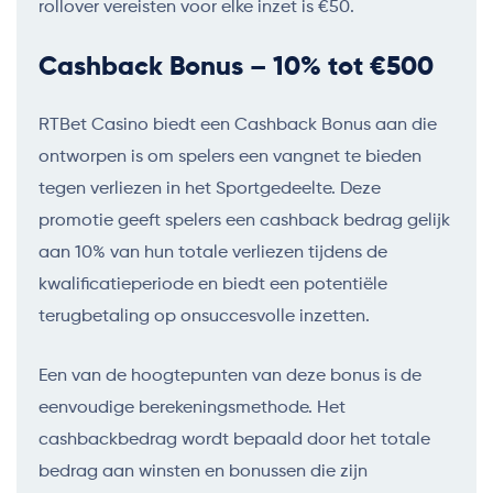
rollover vereisten voor elke inzet is €50.
Cashback Bonus – 10% tot €500
RTBet Casino biedt een Cashback Bonus aan die
ontworpen is om spelers een vangnet te bieden
tegen verliezen in het Sportgedeelte. Deze
promotie geeft spelers een cashback bedrag gelijk
aan 10% van hun totale verliezen tijdens de
kwalificatieperiode en biedt een potentiële
terugbetaling op onsuccesvolle inzetten.
Een van de hoogtepunten van deze bonus is de
eenvoudige berekeningsmethode. Het
cashbackbedrag wordt bepaald door het totale
bedrag aan winsten en bonussen die zijn