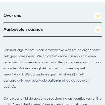
Over ons
Aanbevolen casino's
CasinosBelgium.com is een informatieve website en organiseert
zelf geen kansspelen. Wij promoten online casino’s en bieden
recensies, bonussen en gidsen voor Belgische spelers van 18 jaar
en ouder. Gokken brengt risico’s met zich mee – speel
verantwoord. We garanderen geen winst en zijn niet
aansprakelijk voor eventuele verliezen bij de aanbevolen
casino’s.
Controleer altijd de geldende regelgeving en licenties van online
casino’s voordat je speelt. Voor verantwoord gokken en