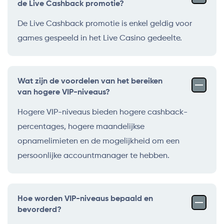
de Live Cashback promotie?
De Live Cashback promotie is enkel geldig voor
games gespeeld in het Live Casino gedeelte.
Wat zijn de voordelen van het bereiken
van hogere VIP-niveaus?
Hogere VIP-niveaus bieden hogere cashback-
percentages, hogere maandelijkse
opnamelimieten en de mogelijkheid om een
persoonlijke accountmanager te hebben.
Hoe worden VIP-niveaus bepaald en
bevorderd?