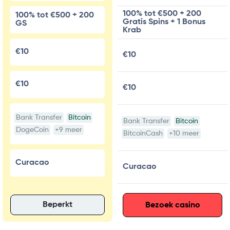
100% tot €500 + 200
100% tot €500 + 200
Gratis Spins + 1 Bonus
GS
Krab
€10
€10
€10
€10
Bank Transfer
Bitcoin
Bank Transfer
Bitcoin
DogeCoin
+9 meer
BitcoinCash
+10 meer
Curacao
Curacao
Beperkt
Bezoek casino