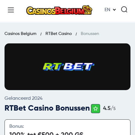
EN
Casinos Belgium
RTBet Casino
Bonussen
Gelanceerd 2024
RTBet Casino Bonussen
4.5/
5
Bonus: