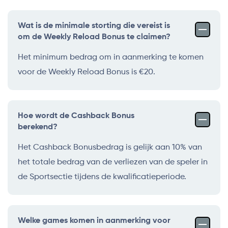
Wat is de minimale storting die vereist is
om de Weekly Reload Bonus te claimen?
Het minimum bedrag om in aanmerking te komen
voor de Weekly Reload Bonus is €20.
Hoe wordt de Cashback Bonus
berekend?
Het Cashback Bonusbedrag is gelijk aan 10% van
het totale bedrag van de verliezen van de speler in
de Sportsectie tijdens de kwalificatieperiode.
Welke games komen in aanmerking voor