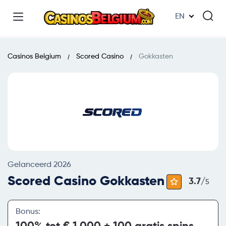
EN
Casinos Belgium
Scored Casino
Gokkasten
Gelanceerd 2026
Scored Casino Gokkasten
3.7/
5
Bonus: