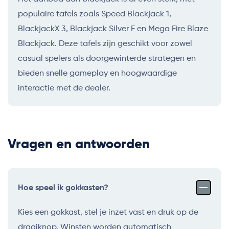
populaire tafels zoals Speed Blackjack 1,
BlackjackX 3, Blackjack Silver F en Mega Fire Blaze
Blackjack. Deze tafels zijn geschikt voor zowel
casual spelers als doorgewinterde strategen en
bieden snelle gameplay en hoogwaardige
interactie met de dealer.
Vragen en antwoorden
Hoe speel ik gokkasten?
Kies een gokkast, stel je inzet vast en druk op de
draaiknop. Winsten worden automatisch