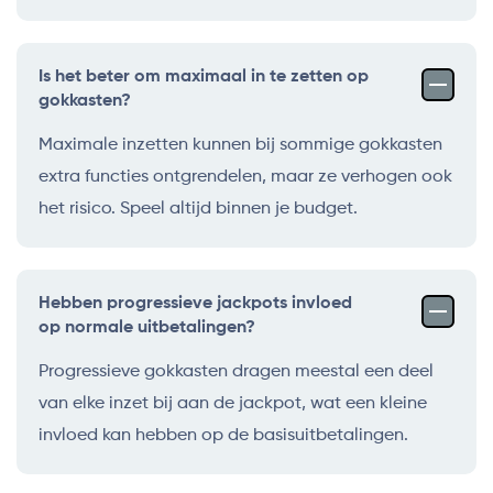
Is het beter om maximaal in te zetten op
gokkasten?
Maximale inzetten kunnen bij sommige gokkasten
extra functies ontgrendelen, maar ze verhogen ook
het risico. Speel altijd binnen je budget.
Hebben progressieve jackpots invloed
op normale uitbetalingen?
Progressieve gokkasten dragen meestal een deel
van elke inzet bij aan de jackpot, wat een kleine
invloed kan hebben op de basisuitbetalingen.