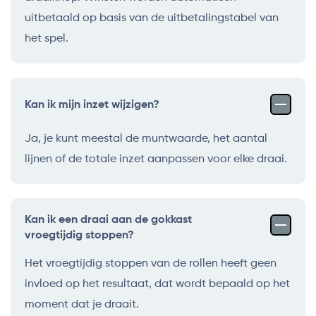
uitbetaald op basis van de uitbetalingstabel van
het spel.
Kan ik mijn inzet wijzigen?
Ja, je kunt meestal de muntwaarde, het aantal
lijnen of de totale inzet aanpassen voor elke draai.
Kan ik een draai aan de gokkast
vroegtijdig stoppen?
Het vroegtijdig stoppen van de rollen heeft geen
invloed op het resultaat, dat wordt bepaald op het
moment dat je draait.