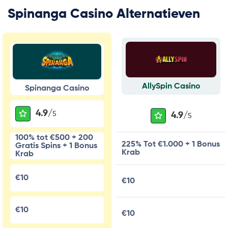
Spinanga Casino Alternatieven
AllySpin Casino
Spinanga Casino
4.9/
5
4.9/
5
100% tot €500 + 200
225% Tot €1.000 + 1 Bonus
Gratis Spins + 1 Bonus
Krab
Krab
€10
€10
€10
€10