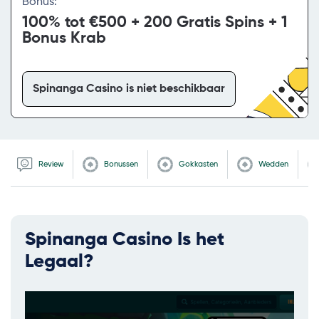
Bonus:
100% tot €500 + 200 Gratis Spins + 1
Bonus Krab
Spinanga Casino is niet beschikbaar
Review
Bonussen
Gokkasten
Wedden
Spinanga Casino Is het
Legaal?