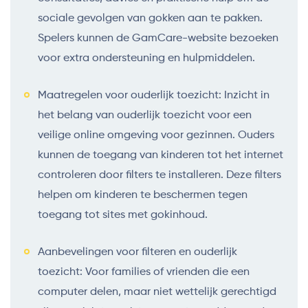
sociale gevolgen van gokken aan te pakken.
Spelers kunnen de GamCare-website bezoeken
voor extra ondersteuning en hulpmiddelen.
Maatregelen voor ouderlijk toezicht: Inzicht in
het belang van ouderlijk toezicht voor een
veilige online omgeving voor gezinnen. Ouders
kunnen de toegang van kinderen tot het internet
controleren door filters te installeren. Deze filters
helpen om kinderen te beschermen tegen
toegang tot sites met gokinhoud.
Aanbevelingen voor filteren en ouderlijk
toezicht: Voor families of vrienden die een
computer delen, maar niet wettelijk gerechtigd