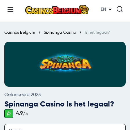
EN
Casinos Belgium
Spinanga Casino
Is het legaal?
Gelanceerd 2023
Spinanga Casino Is het legaal?
4.9/
5