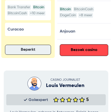
Bank Transfer
Bitcoin
Bitcoin
BitcoinCash
BitcoinCash
+10 meer
DogeCoin
+8 meer
Curacao
Anjouan
Beperkt
Bezoek casino
CASINO JOURNALIST
Louis Vermeulen
5
Gokexpert