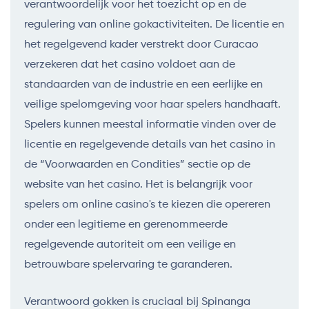
verantwoordelijk voor het toezicht op en de
regulering van online gokactiviteiten. De licentie en
het regelgevend kader verstrekt door Curacao
verzekeren dat het casino voldoet aan de
standaarden van de industrie en een eerlijke en
veilige spelomgeving voor haar spelers handhaaft.
Spelers kunnen meestal informatie vinden over de
licentie en regelgevende details van het casino in
de “Voorwaarden en Condities” sectie op de
website van het casino. Het is belangrijk voor
spelers om online casino's te kiezen die opereren
onder een legitieme en gerenommeerde
regelgevende autoriteit om een veilige en
betrouwbare spelervaring te garanderen.
Verantwoord gokken is cruciaal bij Spinanga