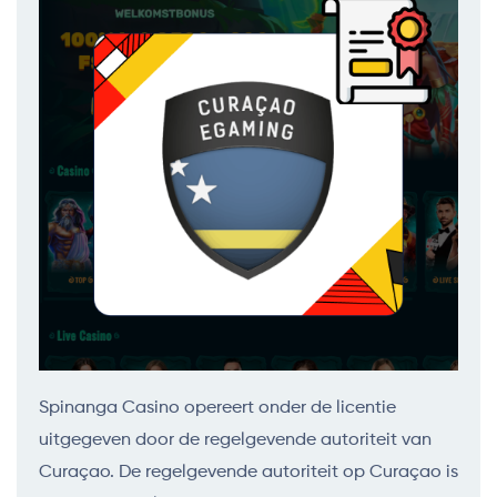
Spinanga Casino opereert onder de licentie
uitgegeven door de regelgevende autoriteit van
Curaçao. De regelgevende autoriteit op Curaçao is