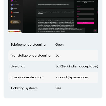
Telefoonondersteuning
Geen
Franstalige ondersteuning
Ja
Live chat
Ja (24/7 indien acceptabel)
E-mailondersteuning
support@spinaro.com
Ticketing systeem
Nee