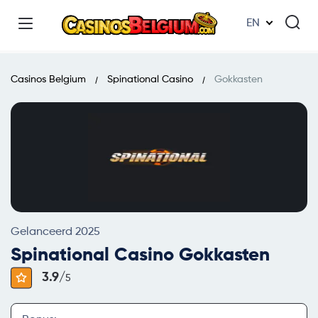
EN
Casinos Belgium
Spinational Casino
Gokkasten
Gelanceerd 2025
Spinational Casino Gokkasten
3.9/
5