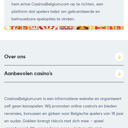
hem ertoe CasinosBelgium.com op te richten, een
platform dat spelers helpt om gelicentieerde en
betrouwbare spelopties te vinden.
Over ons
Aanbevolen casino's
CasinosBelgium.com is een informatieve website en organiseert
zelf geen kansspelen. Wij promoten online casino’s en bieden
recensies, bonussen en gidsen voor Belgische spelers van 18 jaar
en ouder. Gokken brengt risico’s met zich mee – speel