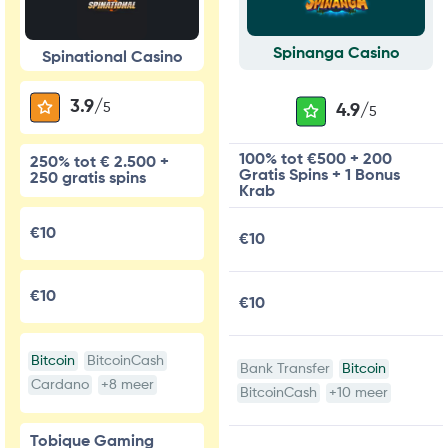
Spinanga Casino
Spinational Casino
3.9/
5
4.9/
5
100% tot €500 + 200
250% tot € 2.500 +
Gratis Spins + 1 Bonus
250 gratis spins
Krab
€10
€10
€10
€10
Bitcoin
BitcoinCash
Bank Transfer
Bitcoin
Cardano
+8 meer
BitcoinCash
+10 meer
Tobique Gaming