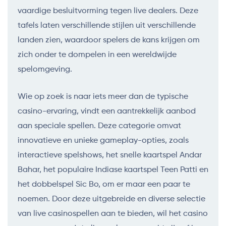
vaardige besluitvorming tegen live dealers. Deze
tafels laten verschillende stijlen uit verschillende
landen zien, waardoor spelers de kans krijgen om
zich onder te dompelen in een wereldwijde
spelomgeving.
Wie op zoek is naar iets meer dan de typische
casino-ervaring, vindt een aantrekkelijk aanbod
aan speciale spellen. Deze categorie omvat
innovatieve en unieke gameplay-opties, zoals
interactieve spelshows, het snelle kaartspel Andar
Bahar, het populaire Indiase kaartspel Teen Patti en
het dobbelspel Sic Bo, om er maar een paar te
noemen. Door deze uitgebreide en diverse selectie
van live casinospellen aan te bieden, wil het casino