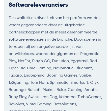
Softwareleveranciers
De kwaliteit en diversiteit van het platform worden
verder gegarandeerd door de uitgebreide
partnerschappen met de meest gerenommeerde
softwareleveranciers in de branche. Door spellen in
te kopen bij een ongeëvenaarde lijst van
ontwikkelaars, waaronder giganten als Pragmatic
Play, NetEnt, Play'n GO, Evolution, Yggdrasil, Red
Tiger, Big Time Gaming, Novomatic, Blueprint,
Fugaso, Endorphina, Booming Games, Spribe,
1x2gaming, Tom Horn, Spinmatic, Smartsoft, Oryx,
Booongo, Betsoft, Merkur, Relax Gaming, Amatic,
Ruby Play, Swintt, Iron Dog, Kalamba, TurboGames,
Revolver, Vibra Gaming, Betsolutions,