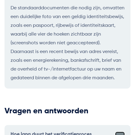
De standaarddocumenten die nodig zijn, omvatten
een duidelijke foto van een geldig identiteitsbewijs,
zoals een paspoort, rijbewijs of identiteitskaart,
waarbij alle vier de hoeken zichtbaar zijn
(screenshots worden niet geaccepteerd).
Daarnaast is een recent bewijs van adres vereist,
zoals een energierekening, bankafschrift, brief van
de overheid of tv-/internetfactuur op uw naam en
gedateerd binnen de afgelopen drie maanden.
Vragen en antwoorden
Hoe lang duurt het verificatieproces