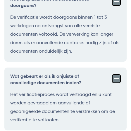
doorgaans?
De verificatie wordt doorgaans binnen 1 tot 3
werkdagen na ontvangst van alle vereiste
documenten voltooid. De verwerking kan langer
duren als er aanvullende controles nodig zijn of als
documenten onduidelijk zijn.
Wat gebeurt er als ik onjuiste of
onvolledige documenten indien?
Het verificatieproces wordt vertraagd en u kunt
worden gevraagd om aanvullende of
gecorrigeerde documenten te verstrekken om de
verificatie te voltooien.