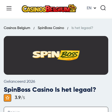
EN
Casinos Belgium
SpinBoss Casino
Is het legaal?
Gelanceerd 2026
SpinBoss Casino Is het legaal?
3.9/
5