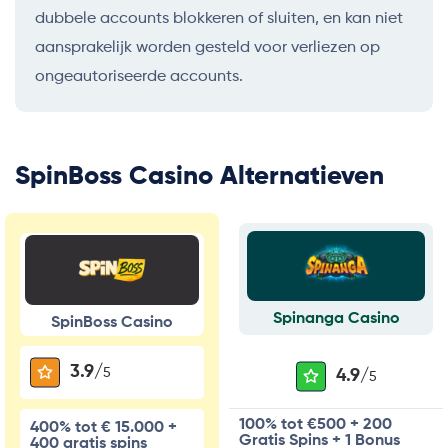
dubbele accounts blokkeren of sluiten, en kan niet
aansprakelijk worden gesteld voor verliezen op
ongeautoriseerde accounts.
SpinBoss Casino Alternatieven
Spinanga Casino
SpinBoss Casino
3.9/
5
4.9/
5
100% tot €500 + 200
400% tot € 15.000 +
Gratis Spins + 1 Bonus
400 gratis spins