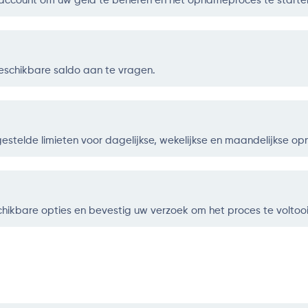
account om uw geld te beheren en het opnameproces te starte
eschikbare saldo aan te vragen.
stelde limieten voor dagelijkse, wekelijkse en maandelijkse o
kbare opties en bevestig uw verzoek om het proces te voltooi