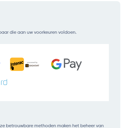
kbaar die aan uw voorkeuren voldoen.
 Deze betrouwbare methoden maken het beheer van