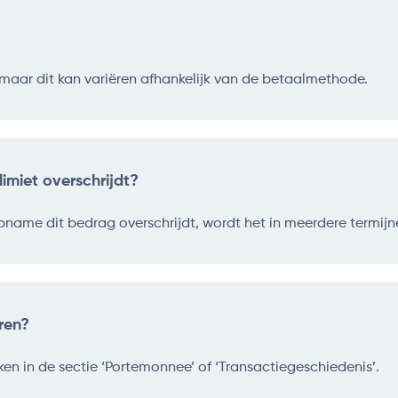
maar dit kan variëren afhankelijk van de betaalmethode.
imiet overschrijdt?
name dit bedrag overschrijdt, wordt het in meerdere termij
ren?
n in de sectie ‘Portemonnee’ of ‘Transactiegeschiedenis’.