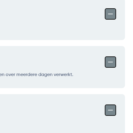
nen over meerdere dagen verwerkt.