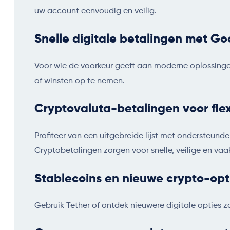
uw account eenvoudig en veilig.
Snelle digitale betalingen met Go
Voor wie de voorkeur geeft aan moderne oplossinge
of winsten op te nemen.
Cryptovaluta-betalingen voor flexi
Profiteer van een uitgebreide lijst met ondersteund
Cryptobetalingen zorgen voor snelle, veilige en va
Stablecoins en nieuwe crypto-opt
Gebruik Tether of ontdek nieuwere digitale opties z