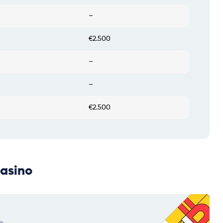
–
€2.500
–
–
€2.500
Casino