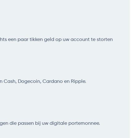
ts een paar tikken geld op uw account te storten
oin Cash, Dogecoin, Cardano en Ripple.
ingen die passen bij uw digitale portemonnee.