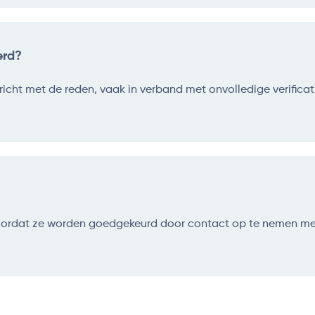
erd?
cht met de reden, vaak in verband met onvolledige verificat
at ze worden goedgekeurd door contact op te nemen met de