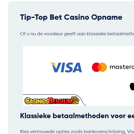
Tip-Top Bet Casino Opname
Of u nu de voorkeur geeft aan klassieke betaalmeth
Klassieke betaalmethoden voor e
Kies vertrouwde opties zoals bankoverschrijving,