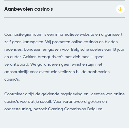
Aanbevolen casino's
CasinosBelgium.com is een informatieve website en organiseert
zelf geen kansspelen. Wij promoten online casino’s en bieden
recensies, bonussen en gidsen voor Belgische spelers van 18 jaar
en ouder. Gokken brengt risico’s met zich mee – speel
verantwoord. We garanderen geen winst en zijn niet
aansprakelijk voor eventuele verliezen bij de aanbevolen
casino’s.
Controleer altijd de geldende regelgeving en licenties van online
casino’s voordat je speelt. Voor verantwoord gokken en
ondersteuning, bezoek Gaming Commission Belgium.