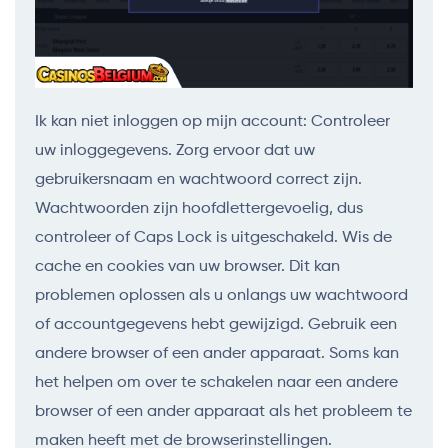
Ik kan niet inloggen op mijn account: Controleer
uw inloggegevens. Zorg ervoor dat uw
gebruikersnaam en wachtwoord correct zijn.
Wachtwoorden zijn hoofdlettergevoelig, dus
controleer of Caps Lock is uitgeschakeld. Wis de
cache en cookies van uw browser. Dit kan
problemen oplossen als u onlangs uw wachtwoord
of accountgegevens hebt gewijzigd. Gebruik een
andere browser of een ander apparaat. Soms kan
het helpen om over te schakelen naar een andere
browser of een ander apparaat als het probleem te
maken heeft met de browserinstellingen.