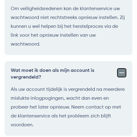
Om veiligheidsredenen kan de klantenservice uw
wachtwoord niet rechtstreeks opnieuw instellen. Zij
kunnen u wel helpen bij het herstelproces via de
link voor het opnieuw instellen van uw
wachtwoord.
Wat moet ik doen als mijn account is
vergrendeld?
Als uw account tijdelijk is vergrendeld na meerdere
mislukte inlogpogingen, wacht dan even en
probeer het later opnieuw. Neem contact op met
de klantenservice als het probleem zich blijft
voordoen.