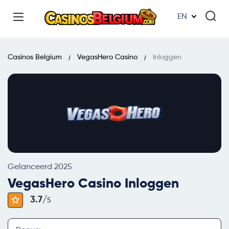
EN
Casinos Belgium
VegasHero Casino
Inloggen
Gelanceerd 2025
VegasHero Casino Inloggen
3.7/
5